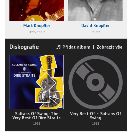
Mark Knopfler
David Knopfler
zpěv, kytara
kytara
Diskografie
Přidat album
|
Zobrazit vše
Sultans Of Swing: The
Very Best Of – Sultans Of
Very Best Of Dire Straits
Swing
1998
1998