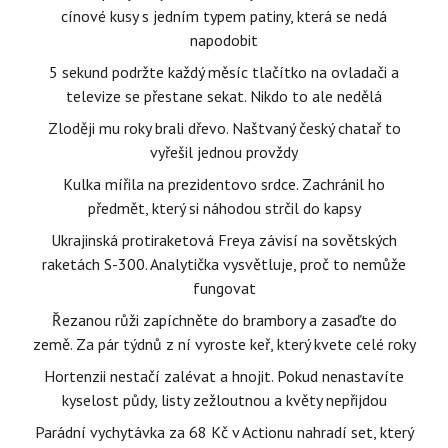
cínové kusy s jedním typem patiny, která se nedá
napodobit
5 sekund podržte každý měsíc tlačítko na ovladači a
televize se přestane sekat. Nikdo to ale nedělá
Zloději mu roky brali dřevo. Naštvaný český chatař to
vyřešil jednou provždy
Kulka mířila na prezidentovo srdce. Zachránil ho
předmět, který si náhodou strčil do kapsy
Ukrajinská protiraketová Freya závisí na sovětských
raketách S-300. Analytička vysvětluje, proč to nemůže
fungovat
Řezanou růži zapíchněte do brambory a zasaďte do
země. Za pár týdnů z ní vyroste keř, který kvete celé roky
Hortenzii nestačí zalévat a hnojit. Pokud nenastavíte
kyselost půdy, listy zežloutnou a květy nepřijdou
Parádní vychytávka za 68 Kč v Actionu nahradí set, který