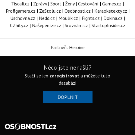
Tiscali.cz
|
Zprávy
|
Sport
|
Ženy
|
Cestování
|
Games.cz
|
Profigamers.cz
|
ZeStolu.cz
|
Osobnosti.cz
|
Karaoketexty.cz
|
Úschovna.cz
|
Nedd.cz
|
Moulík.cz
|
Fights.cz
|
Dokina.cz
|
CZhity.cz
|
Našepeníze.cz
|
Srovnám.cz
|
StartupInsider.cz
Partneři: Heroine
Něco jste nenašli?
Stačí se jen
zaregistrovat
a můžete tuto
databázi
DOPLNIT