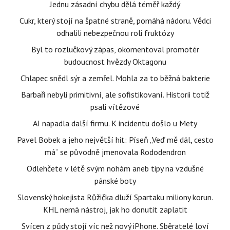
Jednu zásadní chybu dělá téměř každý
Cukr, který stojí na špatné straně, pomáhá nádoru. Vědci
odhalili nebezpečnou roli fruktózy
Byl to rozlučkový zápas, okomentoval promotér
budoucnost hvězdy Oktagonu
Chlapec snědl sýr a zemřel. Mohla za to běžná bakterie
Barbaři nebyli primitivní, ale sofistikovaní. Historii totiž
psali vítězové
AI napadla další firmu. K incidentu došlo u Mety
Pavel Bobek a jeho největší hit: Píseň „Veď mě dál, cesto
má“ se původně jmenovala Rododendron
Odlehčete v létě svým nohám aneb tipy na vzdušné
pánské boty
Slovenský hokejista Růžička dluží Spartaku miliony korun.
KHL nemá nástroj, jak ho donutit zaplatit
Svícen z půdy stojí víc než nový iPhone. Sběratelé loví