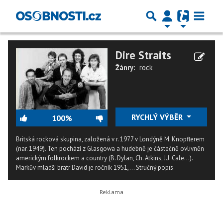
Dire Straits
Žánry:
rock
RYCHLÝ VÝBĚR
100%
Britská rocková skupina, založená v r. 1977 v Londýně M. Knopflerem
(nar. 1949). Ten pochází z Glasgowa a hudebně je částečně ovlivněn
americkým folkrockem a country (B. Dylan, Ch. Atkins, J.J. Cale...).
Markův mladší bratr David je ročník 1951,...
Stručný popis