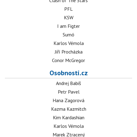
Clash of The Stars
PFL
KSW
I am Figter
Sumó
Karlos Vémola
Jiří Procházka
Conor McGregor
Osobnosti.cz
Andrej Babiš
Petr Pavel
Hana Zagorová
Kazma Kazmitch
Kim Kardashian
Karlos Vémola
Marek Ztracený