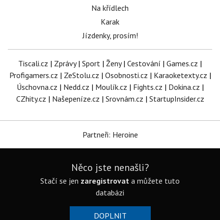
Na křídlech
Karak
Jízdenky, prosím!
Tiscali.cz
|
Zprávy
|
Sport
|
Ženy
|
Cestování
|
Games.cz
|
Profigamers.cz
|
ZeStolu.cz
|
Osobnosti.cz
|
Karaoketexty.cz
|
Úschovna.cz
|
Nedd.cz
|
Moulík.cz
|
Fights.cz
|
Dokina.cz
|
CZhity.cz
|
Našepeníze.cz
|
Srovnám.cz
|
StartupInsider.cz
Partneři: Heroine
Něco jste nenašli?
Stačí se jen
zaregistrovat
a můžete tuto
databázi
DOPLNIT