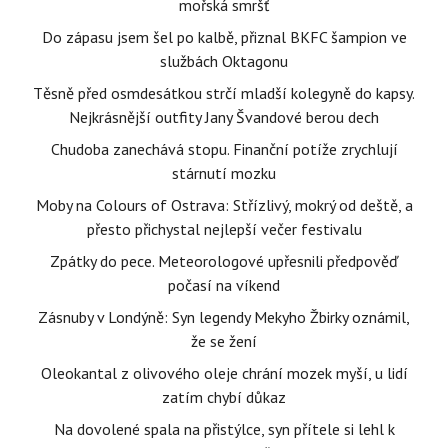
mořská smršť
Do zápasu jsem šel po kalbě, přiznal BKFC šampion ve
službách Oktagonu
Těsně před osmdesátkou strčí mladší kolegyně do kapsy.
Nejkrásnější outfity Jany Švandové berou dech
Chudoba zanechává stopu. Finanční potíže zrychlují
stárnutí mozku
Moby na Colours of Ostrava: Střízlivý, mokrý od deště, a
přesto přichystal nejlepší večer festivalu
Zpátky do pece. Meteorologové upřesnili předpověď
počasí na víkend
Zásnuby v Londýně: Syn legendy Mekyho Žbirky oznámil,
že se žení
Oleokantal z olivového oleje chrání mozek myší, u lidí
zatím chybí důkaz
Na dovolené spala na přistýlce, syn přítele si lehl k