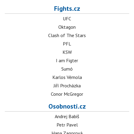
Fights.cz
UFC
Oktagon
Clash of The Stars
PFL
KSW
I am Figter
Sumó
Karlos Vémola
Jiří Procházka
Conor McGregor
Osobnosti.cz
Andrej Babiš
Petr Pavel
Hana Zagorová