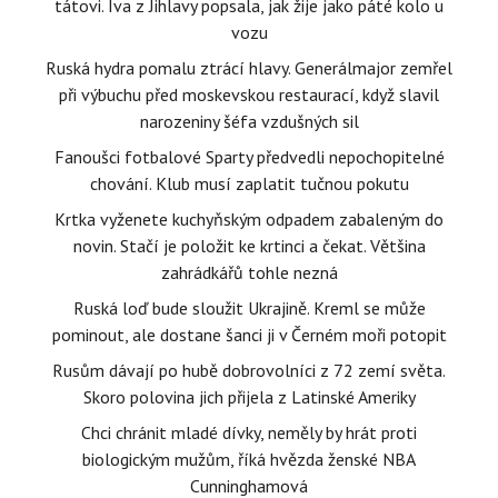
tátovi. Iva z Jihlavy popsala, jak žije jako páté kolo u
vozu
Ruská hydra pomalu ztrácí hlavy. Generálmajor zemřel
při výbuchu před moskevskou restaurací, když slavil
narozeniny šéfa vzdušných sil
Fanoušci fotbalové Sparty předvedli nepochopitelné
chování. Klub musí zaplatit tučnou pokutu
Krtka vyženete kuchyňským odpadem zabaleným do
novin. Stačí je položit ke krtinci a čekat. Většina
zahrádkářů tohle nezná
Ruská loď bude sloužit Ukrajině. Kreml se může
pominout, ale dostane šanci ji v Černém moři potopit
Rusům dávají po hubě dobrovolníci z 72 zemí světa.
Skoro polovina jich přijela z Latinské Ameriky
Chci chránit mladé dívky, neměly by hrát proti
biologickým mužům, říká hvězda ženské NBA
Cunninghamová