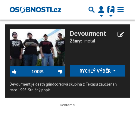
Devourment
Žánry:
metal
RYCHLÝ VÝBĚR
100%
Devourment je death grindcoreová skupina z Texasu založena v
roce 1995.
Stručný popis