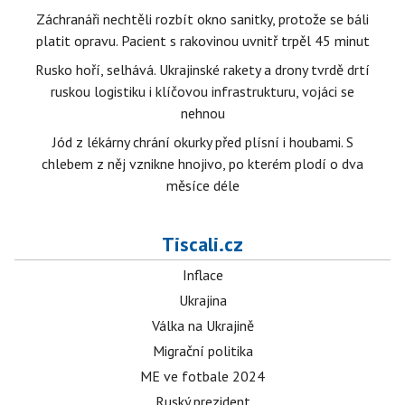
Záchranáři nechtěli rozbít okno sanitky, protože se báli
platit opravu. Pacient s rakovinou uvnitř trpěl 45 minut
Rusko hoří, selhává. Ukrajinské rakety a drony tvrdě drtí
ruskou logistiku i klíčovou infrastrukturu, vojáci se
nehnou
Jód z lékárny chrání okurky před plísní i houbami. S
chlebem z něj vznikne hnojivo, po kterém plodí o dva
měsíce déle
Tiscali.cz
Inflace
Ukrajina
Válka na Ukrajině
Migrační politika
ME ve fotbale 2024
Ruský prezident