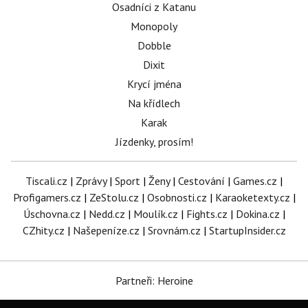
Osadníci z Katanu
Monopoly
Dobble
Dixit
Krycí jména
Na křídlech
Karak
Jízdenky, prosím!
Tiscali.cz
|
Zprávy
|
Sport
|
Ženy
|
Cestování
|
Games.cz
|
Profigamers.cz
|
ZeStolu.cz
|
Osobnosti.cz
|
Karaoketexty.cz
|
Úschovna.cz
|
Nedd.cz
|
Moulík.cz
|
Fights.cz
|
Dokina.cz
|
CZhity.cz
|
Našepeníze.cz
|
Srovnám.cz
|
StartupInsider.cz
Partneři: Heroine