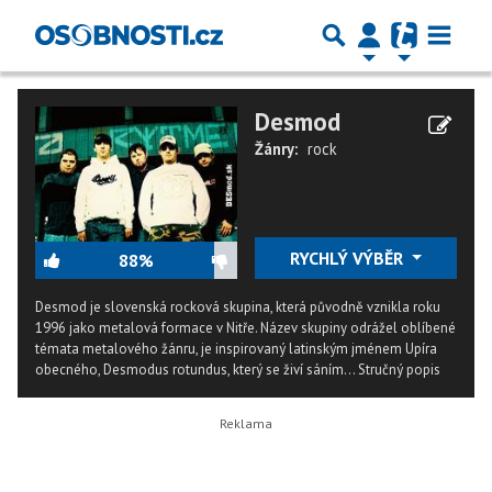
Desmod
Žánry:
rock
RYCHLÝ VÝBĚR
88%
Desmod je slovenská rocková skupina, která původně vznikla roku
1996 jako metalová formace v Nitře. Název skupiny odrážel oblíbené
témata metalového žánru, je inspirovaný latinským jménem Upíra
obecného, Desmodus rotundus, který se živí sáním...
Stručný popis