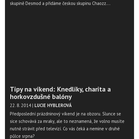
skupině Desmod a přidáme českou skupinu Chaozz.
Zazpívejte a buďte hvězdou na vaší párty!
Tipy na víkend: Knedlíky, charita a
horkovzdušné balóny
22. 8. 2014
|
LUCIE HYBLEROVÁ
Předposlední prázdninový víkend je na obzoru. Slunce se
sice schovává za mraky, ale to neznamená, že volno musíte
nutně strávit před televizí. Co vás čeká a nemine v druhé
půlce srpna?