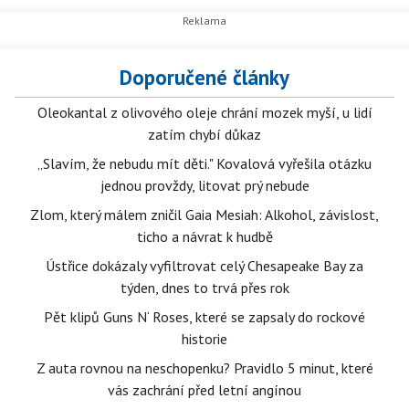
Doporučené články
Oleokantal z olivového oleje chrání mozek myší, u lidí
zatím chybí důkaz
„Slavím, že nebudu mít děti." Kovalová vyřešila otázku
jednou provždy, litovat prý nebude
Zlom, který málem zničil Gaia Mesiah: Alkohol, závislost,
ticho a návrat k hudbě
Ústřice dokázaly vyfiltrovat celý Chesapeake Bay za
týden, dnes to trvá přes rok
Pět klipů Guns N‘ Roses, které se zapsaly do rockové
historie
Z auta rovnou na neschopenku? Pravidlo 5 minut, které
vás zachrání před letní angínou