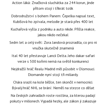
Action láká: Značková sluchátka za 244 korun, jinde
přitom stojí i třikrát tolik
Dobrodružství s bohem Panem: Čepelka napsal text,
Kubišová ho zpívala, melodie je stará přes 400 let
Kuchařová vyšla z podniku a auto nikde. Přišla reakce,
jakou nikdo nečekal
Sedm let a celý svět: Zora Jandová prozradila, co pro ni
vnučka skutečně znamená
Ital 40 let přestavuje Lancii Delta. Jeho dakar-safari
verze s 500 koňmi nemá na světě konkurenci
Nejdražší hráč Realu Madrid měl působit v Olomouci.
Diomande nyní stojí tři miliardy.
Chára srazil na kole běžce, ten skončil v nemocnici.
Bývalý hráč NHL se brání: Neměl na stezce co dělat
Na českých zahradách roste rostlina, za kterou padají
pokuty v milionech. Vypadá hezky, ale zákon ji zakazuje