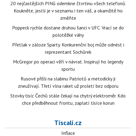
20 nejčastějších PINů odemkne čtvrtinu všech telefonů.
Koukněte, jestli je v seznamu i ten váš, a okamžitě ho
změňte
Poppeck rychle dostane druhou šanci v UFC. Vrací se do
polotěžké váhy
Přetlak v záloze Sparty. Konkurenční boj může odnést i
reprezentant Sochůrek
McGregor po operaci věří v návrat. Inspirují ho legendy
sportu
Rusové přišli na slabinu Patriotů a metodicky ji
zneužívají. Třetí vlna raket už proletí bez odporu
Stovky tisíc Čechů stále čekají na chytrý elektroměr. Kdo
chce předběhnout frontu, zaplatí tisíce korun
Tiscali.cz
Inflace