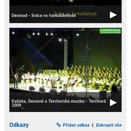
Desmod - Srdce vo formaldehyde
Kalinka, Desmod a Terchovská muzika - Terchová
D
2009
Odkazy
Přidat odkaz
|
Zobrazit vše