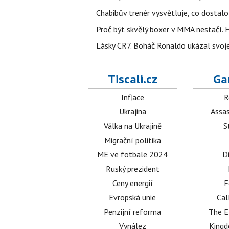
Chabibův trenér vysvětluje, co dostal
Proč být skvělý boxer v MMA nestačí
Lásky CR7. Boháč Ronaldo ukázal svoje
Tiscali.cz
Ga
Inflace
R
Ukrajina
Assas
Válka na Ukrajině
S
Migrační politika
ME ve fotbale 2024
D
Ruský prezident
Ceny energií
F
Evropská unie
Cal
Penzijní reforma
The E
Vynález
King