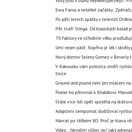
Vosy jsou v srpnu nejnebezpečnější: Pří
Ewa Farna a nelehké začátky: Zpěvačce,
Po pěti letech zpátky v televizi! Ordin
Pět tváří Stinga: Od klasických balad
Tři faktory ve středním věku prodlužuj
Umí nejen pálit: Kopřiva je lék i skvěl
Nový domov Seleny Gomez v Beverly Hill
V Rakousku vám policista změří rychl
tisíce
Ground and pound není jen mlácení na
Poirier ho přirovnal k Khabibovi. Masv
Stále více lidí opět spoléhá na drátov
Adaptivní tempomat dodržoval rychlost,
Návrat po těžkém KO. Proč je hlava vě
Video: „Nevidím vůbec nic! Jaký adrenal