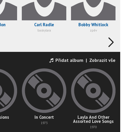
don
Carl Radle
Bobby Whitlock
baskytara
zpěv
Přidat album
|
Zobrazit vše
sions
In Concert
Layla And Other
Assorted Love Songs
1973
1970