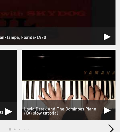
an-Tampa, Florida-1970
Layla Derek And The Dominoes Piano
Mast
t)
(C#) slow tutorial
Domi