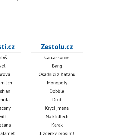
ti.cz
Zestolu.cz
abiš
Carcassonne
vel
Bang
orová
Osadníci z Katanu
mitch
Monopoly
shian
Dobble
émola
Dixit
acený
Krycí jména
wift
Na křídlech
etana
Karak
halamet
Jízdenky, prosím!