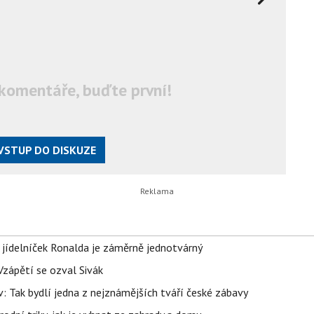
komentáře, buďte první!
VSTUP DO DISKUZE
 jídelníček Ronalda je záměrně jednotvárný
Vzápětí se ozval Sivák
 Tak bydlí jedna z nejznámějších tváří české zábavy