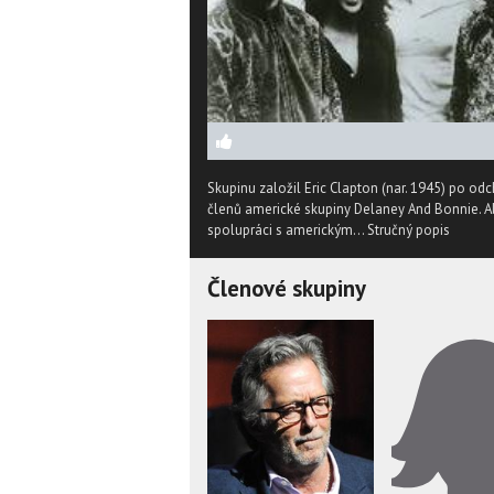
Skupinu založil Eric Clapton (nar. 1945) po odch
členů americké skupiny Delaney And Bonnie. 
spolupráci s americkým...
Stručný popis
Členové skupiny