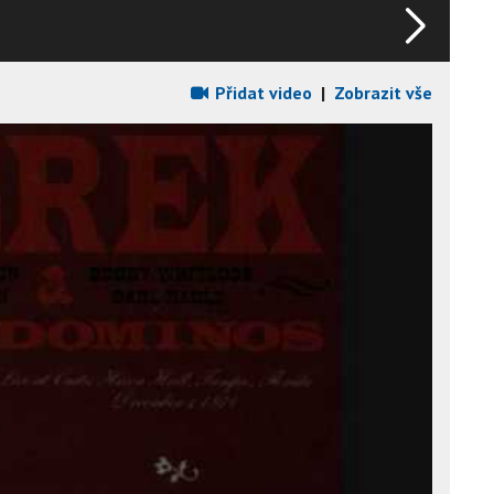
Přidat video
|
Zobrazit vše