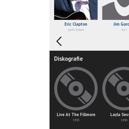
Eric Clapton
Jim Gor
zpěv, kytara
bicí
Diskografie
Live At The Fillmore
Layla Ses
1993
1990