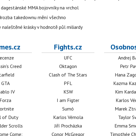
o dagestánské MMA bojovníky na vrchol
. Hrozba takedownu mění všechno
 naleštěné krásky v hodnotě půl miliardy
mes.cz
Fights.cz
Osobnos
ecenze
UFC
Andrej B
sin's Creed
Oktagon
Petr Pa
tarfield
Clash of The Stars
Hana Zag
GTA
PFL
Kazma Kaz
iablo IV
KSW
Kim Karda
Forza
I am Figter
Karlos V
ortnite
Sumó
Marek Ztr
l of Duty
Karlos Vémola
Taylor S
lder Scrolls
Jiří Procházka
Emma Sm
dome Come:
Conor McGregor
Timothée C