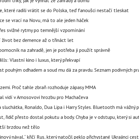
rodní triky, jak je vyhnat ze zahrady a domu
 které radili vrátit se do Polska, teď fanoušci nestačí tleskat
ace se vrací na Novu, má to ale jeden háček
 přes svižné rytmy po temnější vzpomínání
í život bez demence až o třináct let
ý pomocník na zahradě, jen je potřeba ji použít správně
s: Vlastní kino i luxus, který překvapí
ost pouhým odhadem a soud mu dá za pravdu. Seznam podivných pra
 zemi. Proč tahle zbraň rozhoduje zápasy MMA
idal vidí v Amosovovi hrozbu pro Machačeva
á sluchátka, Ronaldo, Dua Lipa i Harry Styles. Bluetooth má vážný
 řidič přesto dostal pokutu a body. Chyba je v odstupu, který si a
tší brzdou než tělo
inový nával,“ křičí Rus, který natočil peklo přichystané Ukrajinci ce