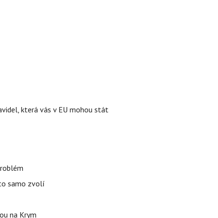
videl, která vás v EU mohou stát
 problém
uto samo zvolí
stou na Krym