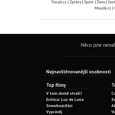
Tiscali.cz
|
Zprávy
|
Sport
|
Ženy
|
Ces
Moulík.cz
|
Něco jste nenaš
Nejnavštěvovanější osobnosti
Top filmy
T
V tom domě straší!
C
Erótica: Luz de Luna
S
Snowboarďáci
A
Vyprávěj
V