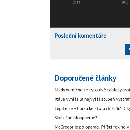
2014
2012
Poslední komentáře
Doporučené články
Nikdy nemíchejte tyto dvě tablety pro
Itálie vyhlásila nejvyšší stupeň výstr
Lepíte se v horku ke stolu i k židli? D
Skutečně hloupneme?
McGregor je po operaci. Příští rok ho 