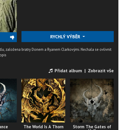
RYCHLÝ VÝBĚR
lu, založena bratry Donem a Ryanem Clarkovými. Nechala se ovlivnit
opis
Přidat album
|
Zobrazit vše
ance
The World Is A Thorn
Storm The Gates of