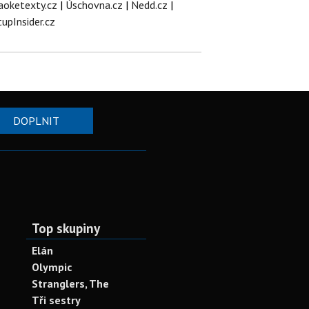
aoketexty.cz
|
Úschovna.cz
|
Nedd.cz
|
tupInsider.cz
DOPLNIT
Top skupiny
Elán
Olympic
Stranglers, The
Tři sestry