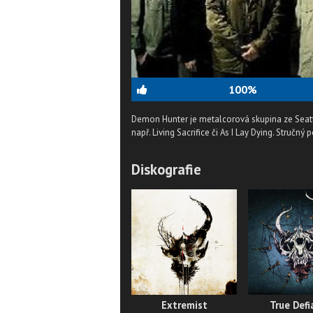
100%
Demon Hunter je metalcorová skupina ze Seatt
např. Living Sacrifice či As I Lay Dying.
Stručný p
Diskografie
Extremist
True Defi