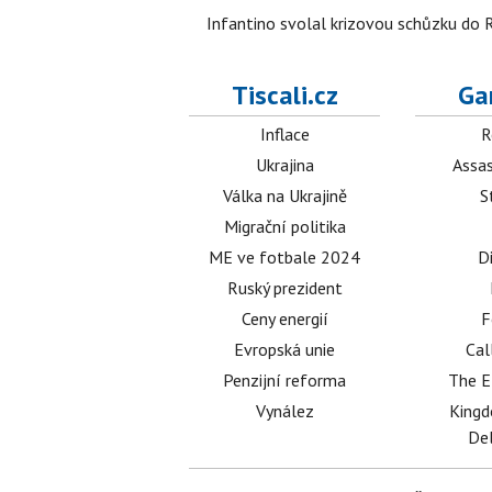
Infantino svolal krizovou schůzku do R
Tiscali.cz
Ga
Inflace
R
Ukrajina
Assas
Válka na Ukrajině
S
Migrační politika
ME ve fotbale 2024
D
Ruský prezident
Ceny energií
F
Evropská unie
Cal
Penzijní reforma
The E
Vynález
King
Del