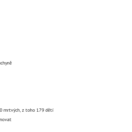
uchyně
000 mrtvých, z toho 179 dětí
énovat