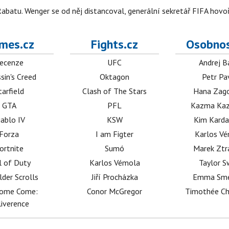
abatu. Wenger se od něj distancoval, generální sekretář FIFA hovo
mes.cz
Fights.cz
Osobnos
ecenze
UFC
Andrej B
sin's Creed
Oktagon
Petr Pa
tarfield
Clash of The Stars
Hana Zag
GTA
PFL
Kazma Kaz
iablo IV
KSW
Kim Karda
Forza
I am Figter
Karlos V
ortnite
Sumó
Marek Ztr
l of Duty
Karlos Vémola
Taylor S
lder Scrolls
Jiří Procházka
Emma Sm
dome Come:
Conor McGregor
Timothée C
iverence