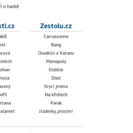
ří o hanbě
ti.cz
Zestolu.cz
abiš
Carcassonne
vel
Bang
orová
Osadníci z Katanu
mitch
Monopoly
shian
Dobble
émola
Dixit
acený
Krycí jména
wift
Na křídlech
etana
Karak
halamet
Jízdenky, prosím!