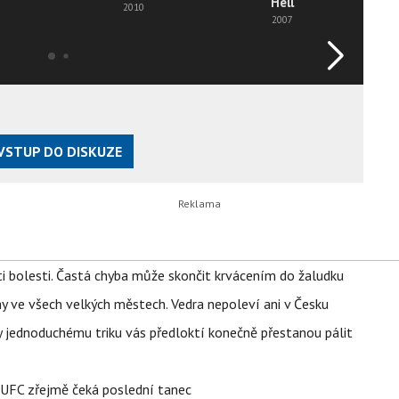
Hell
2010
2007
VSTUP DO DISKUZE
ti bolesti. Častá chyba může skončit krvácením do žaludku
ahy ve všech velkých městech. Vedra nepoleví ani v Česku
íky jednoduchému triku vás předloktí konečně přestanou pálit
v UFC zřejmě čeká poslední tanec