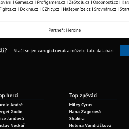
tování
|
Games.cz
|
Profigamers.cz
|
ZeStolu.cz
|
Osobnosti.cz
|
Kar
Fights.cz
|
Dokina.cz
|
CZhity.cz
|
Našepeníze.cz
|
Srovnám.cz
|
Star
Partneři: Heroine
li?
Stačí se jen
zaregistrovat
a můžete tuto databázi
op herci
Top zpěváci
arole André
Miley Cyrus
ergei Godin
Hana Zagorová
lice Jandová
Shakira
áclav Neckář
Helena Vondráčková