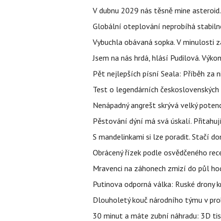
V dubnu 2029 nás těsně mine asteroid.
Globální oteplování neprobíhá stabilně.
Vybuchla obávaná sopka. V minulosti za
Jsem na nás hrdá, hlásí Pudilová. Výko
Pět nejlepších písní Seala: Příběh za 
Test o legendárních československých 
Nenápadný angrešt skrývá velký poten
Pěstování dýní má svá úskalí. Přitahuj
S mandelinkami si lze poradit. Stačí do
Obrácený řízek podle osvědčeného rece
Mravenci na záhonech zmizí do půl hodi
Putinova odporná válka: Ruské drony kr
Dlouholetý kouč národního týmu v prob
30 minut a máte zubní náhradu: 3D tis