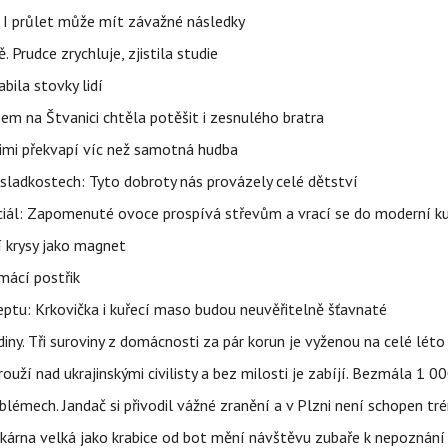
 I průlet může mít závažné následky
 Prudce zrychluje, zjistila studie
bila stovky lidí
nem na Štvanici chtěla potěšit i zesnulého bratra
nimi překvapí víc než samotná hudba
sladkostech: Tyto dobroty nás provázely celé dětství
ciál: Zapomenuté ovoce prospívá střevům a vrací se do moderní k
í krysy jako magnet
mácí postřik
ptu: Krkovička i kuřecí maso budou neuvěřitelně šťavnaté
ny. Tři suroviny z domácnosti za pár korun je vyženou na celé léto
ouží nad ukrajinskými civilisty a bez milosti je zabíjí. Bezmála 1 
lémech. Jandač si přivodil vážné zranění a v Plzni není schopen tr
kárna velká jako krabice od bot mění návštěvu zubaře k nepoznání