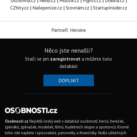
Úschovna.cz
|
Nedd.cz
|
Moulík.cz
|
Fights.cz
|
Dokina.cz
|
CZhity.cz
|
Našepeníze.cz
|
Srovnám.cz
|
StartupInsider.cz
Partneři: Heroine
Něco jste nenašli?
Stačí se jen
zaregistrovat
a můžete tuto
databázi
DOPLNIT
Osobnosti.cz
Největší český web s databází osobností, herců, hereček,
zpěváků, zpěvaček, modelek, filmů, hudebních skupin a sportovců. Kromě
toho zde najdete i spisovatele, panovníky a finančníky. Vedle užitečných