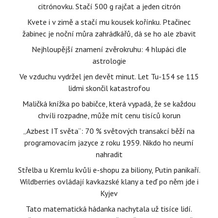
citrónovku. Stačí 500 g rajčat a jeden citrón
Kvete i v zimě a stačí mu kousek kořínku. Ptačinec
žabinec je noční můra zahrádkářů, dá se ho ale zbavit
Nejhloupější znamení zvěrokruhu: 4 hlupáci dle
astrologie
Ve vzduchu vydržel jen devět minut. Let Tu-154 se 115
lidmi skončil katastrofou
Maličká knížka po babičce, která vypadá, že se každou
chvíli rozpadne, může mít cenu tisíců korun
„Azbest IT světa“: 70 % světových transakcí běží na
programovacím jazyce z roku 1959. Nikdo ho neumí
nahradit
Střelba u Kremlu kvůli e-shopu za biliony, Putin panikaří.
Wildberries ovládají kavkazské klany a teď po něm jde i
Kyjev
Tato matematická hádanka nachytala už tisíce lidí.