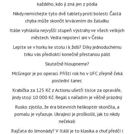
každého, kdo ji zná jen z pódia
Nikdy nemíchejte tyto dvě tablety proti bolesti. Častá
chyba může skončit krvácením do žaludku
Itálie vyhlásila nejvyšší stupeň výstrahy ve všech velkých
městech. Vedra nepoleví ani v Česku
Lepíte se v horku ke stolu i k židli? Díky jednoduchému
triku vás předloktí konečně přestanou pálit
Skutečně hloupneme?
McGregor je po operaci. Příští rok ho v UFC zřejmě čeká
poslední tanec
Krabička za 125 Kč z Actionu ušetří tisíce za opraváře,
jindy stojí 10 000 Kč. Regál s nářadím je věčně prázdný
Rusko zjistilo, že éra bitevních helikoptér skončila, a
pomalu je vyřazuje. Ukrajinci je proškolili, jak to nikdy
nečekali
Rajčata do limonády? V Itálii je to klasika a chuť předčí i