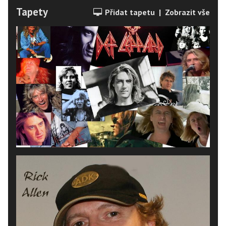
Tapety
Přidat tapetu
|
Zobrazit vše