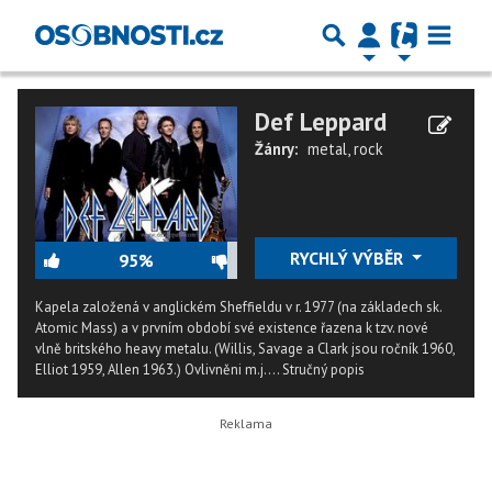
Def Leppard
Žánry:
metal
,
rock
RYCHLÝ VÝBĚR
95%
Kapela založená v anglickém Sheffieldu v r. 1977 (na základech sk.
Atomic Mass) a v prvním období své existence řazena k tzv. nové
vlně britského heavy metalu. (Willis, Savage a Clark jsou ročník 1960,
Elliot 1959, Allen 1963.) Ovlivněni m.j....
Stručný popis