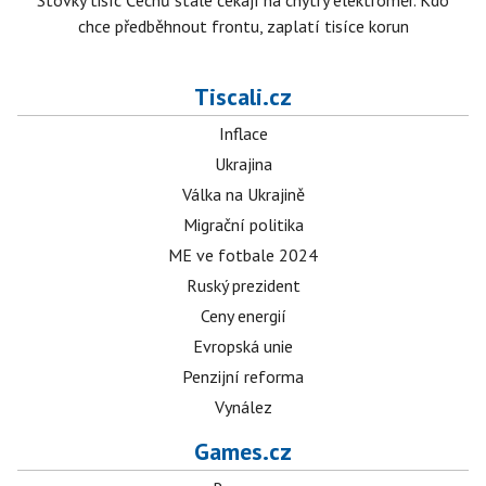
Stovky tisíc Čechů stále čekají na chytrý elektroměr. Kdo
chce předběhnout frontu, zaplatí tisíce korun
Tiscali.cz
Inflace
Ukrajina
Válka na Ukrajině
Migrační politika
ME ve fotbale 2024
Ruský prezident
Ceny energií
Evropská unie
Penzijní reforma
Vynález
Games.cz