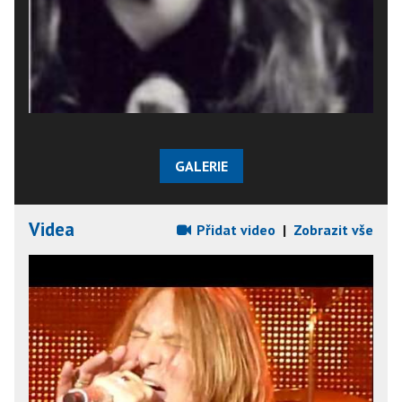
GALERIE
Videa
Přidat video
|
Zobrazit vše