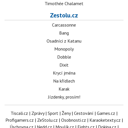
Timothée Chalamet
Zestolu.cz
Carcassonne
Bang
Osadníci z Katanu
Monopoly
Dobble
Dixit
Krycí jména
Na křídlech
Karak
Jízdenky, prosím!
Tiscali.cz
|
Zprávy
|
Sport
|
Ženy
|
Cestování
|
Games.cz
|
Profigamers.cz
|
ZeStolu.cz
|
Osobnosti.cz
|
Karaoketexty.cz
|
Úschovna.cz
|
Nedd.cz
|
Moulík.cz
|
Fights.cz
|
Dokina.cz
|