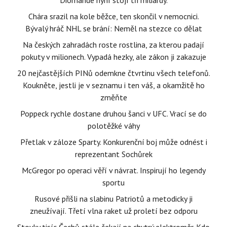
Diomande nyní stojí tři miliardy.
Chára srazil na kole běžce, ten skončil v nemocnici.
Bývalý hráč NHL se brání: Neměl na stezce co dělat
Na českých zahradách roste rostlina, za kterou padají
pokuty v milionech. Vypadá hezky, ale zákon ji zakazuje
20 nejčastějších PINů odemkne čtvrtinu všech telefonů.
Koukněte, jestli je v seznamu i ten váš, a okamžitě ho
změňte
Poppeck rychle dostane druhou šanci v UFC. Vrací se do
polotěžké váhy
Přetlak v záloze Sparty. Konkurenční boj může odnést i
reprezentant Sochůrek
McGregor po operaci věří v návrat. Inspirují ho legendy
sportu
Rusové přišli na slabinu Patriotů a metodicky ji
zneužívají. Třetí vlna raket už proletí bez odporu