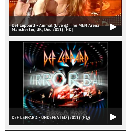
Def Leppard - Animal (Live @ The MEN Arena,
Manchester, UK, Dec 2011) [HD]
DEF LEPPARD - UNDEFEATED (2011) (HQ)
D