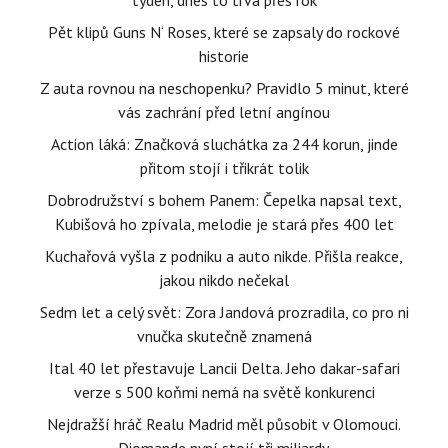
týden, dnes to trvá přes rok
Pět klipů Guns N‘ Roses, které se zapsaly do rockové
historie
Z auta rovnou na neschopenku? Pravidlo 5 minut, které
vás zachrání před letní angínou
Action láká: Značková sluchátka za 244 korun, jinde
přitom stojí i třikrát tolik
Dobrodružství s bohem Panem: Čepelka napsal text,
Kubišová ho zpívala, melodie je stará přes 400 let
Kuchařová vyšla z podniku a auto nikde. Přišla reakce,
jakou nikdo nečekal
Sedm let a celý svět: Zora Jandová prozradila, co pro ni
vnučka skutečně znamená
Ital 40 let přestavuje Lancii Delta. Jeho dakar-safari
verze s 500 koňmi nemá na světě konkurenci
Nejdražší hráč Realu Madrid měl působit v Olomouci.