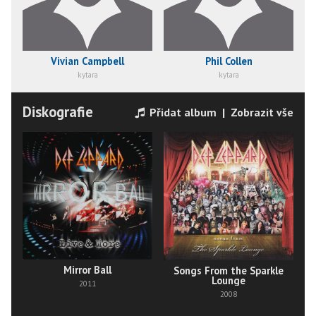
Vivian Campbell
Phil Collen
kytara
kytara
Diskografie
Přidat album
|
Zobrazit vše
Mirror Ball
Songs From the Sparkle
Lounge
2011
2008