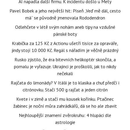
AI napadla další firmu. K incidentu došlo u Mety
Pavel Bobek a jeho největší hit: Píseň „Veď mě dál, cesto
má“ se původně jmenovala Rododendron
Odlehčete v létě svým nohám aneb tipy na vzdušné
pánské boty
Krabička za 125 Kč z Actionu ušetří tisíce za opraváře,
jindy stojí 10 000 Kč. Regál s nářadím je věčně prázdný
Rusko zjistilo, že éra bitevních helikoptér skončila, a
pomalu je vyřazuje. Ukrajinci je proškolili, jak to nikdy
nečekali
Rajčata do limonády? V Itálii je to klasika a chuť předčí i
citrónovku. Stačí 500 g rajčat a jeden citrón
Kvete i v zimě a stačí mu kousek kořínku. Ptačinec
žabinec je noční můra zahrádkářů, dá se ho ale zbavit
Nejhloupější znamení zvěrokruhu: 4 hlupáci dle
astrologie