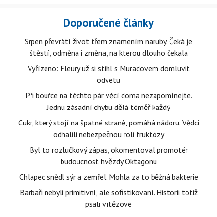
Doporučené články
Srpen převrátí život třem znamením naruby. Čeká je
štěstí, odměna i změna, na kterou dlouho čekala
Vyřízeno: Fleury už si stihl s Muradovem domluvit
odvetu
Při bouřce na těchto pár věcí doma nezapomínejte.
Jednu zásadní chybu dělá téměř každý
Cukr, který stojí na špatné straně, pomáhá nádoru. Vědci
odhalili nebezpečnou roli fruktózy
Byl to rozlučkový zápas, okomentoval promotér
budoucnost hvězdy Oktagonu
Chlapec snědl sýr a zemřel. Mohla za to běžná bakterie
Barbaři nebyli primitivní, ale sofistikovaní. Historii totiž
psali vítězové