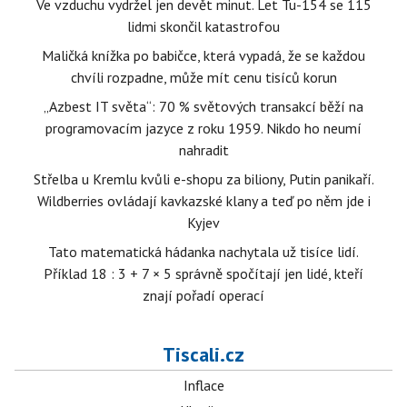
Ve vzduchu vydržel jen devět minut. Let Tu-154 se 115
lidmi skončil katastrofou
Maličká knížka po babičce, která vypadá, že se každou
chvíli rozpadne, může mít cenu tisíců korun
„Azbest IT světa“: 70 % světových transakcí běží na
programovacím jazyce z roku 1959. Nikdo ho neumí
nahradit
Střelba u Kremlu kvůli e-shopu za biliony, Putin panikaří.
Wildberries ovládají kavkazské klany a teď po něm jde i
Kyjev
Tato matematická hádanka nachytala už tisíce lidí.
Příklad 18 : 3 + 7 × 5 správně spočítají jen lidé, kteří
znají pořadí operací
Tiscali.cz
Inflace