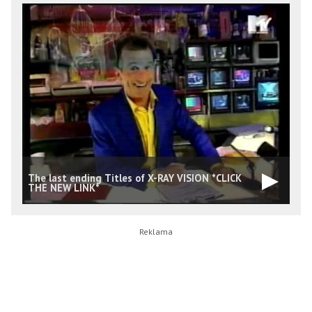
The last ending Titles of X-RAY VISION *CLICK
D
THE NEW LINK*