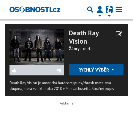
Death Ray
Vision
Žánry:
metal
RYCHLÝ VÝBĚR
Death Ray Vision je americká hardcore/punk/thrash metalová
skupina, která vznikla roku 2010 v Massachusetts.
Stručný popis