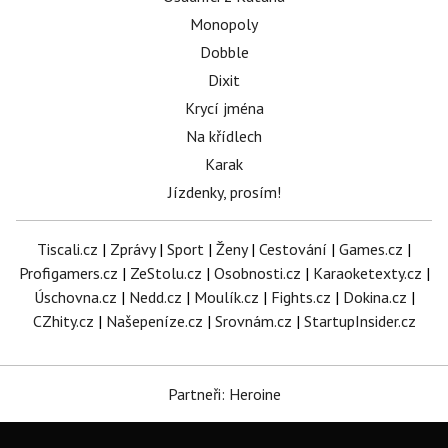
Monopoly
Dobble
Dixit
Krycí jména
Na křídlech
Karak
Jízdenky, prosím!
Tiscali.cz
|
Zprávy
|
Sport
|
Ženy
|
Cestování
|
Games.cz
|
Profigamers.cz
|
ZeStolu.cz
|
Osobnosti.cz
|
Karaoketexty.cz
|
Úschovna.cz
|
Nedd.cz
|
Moulík.cz
|
Fights.cz
|
Dokina.cz
|
CZhity.cz
|
Našepeníze.cz
|
Srovnám.cz
|
StartupInsider.cz
Partneři: Heroine