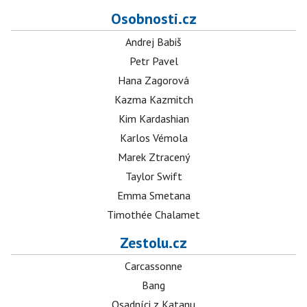
Osobnosti.cz
Andrej Babiš
Petr Pavel
Hana Zagorová
Kazma Kazmitch
Kim Kardashian
Karlos Vémola
Marek Ztracený
Taylor Swift
Emma Smetana
Timothée Chalamet
Zestolu.cz
Carcassonne
Bang
Osadníci z Katanu