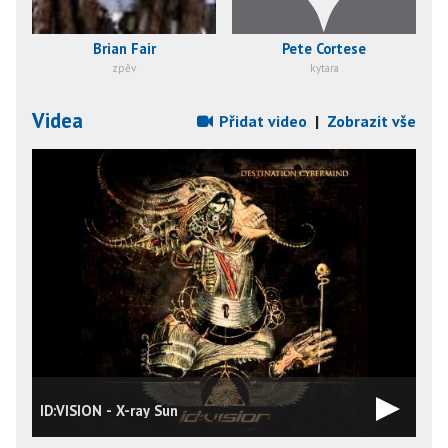
Brian Fair
Pete Cortese
zpěv
kytara
Videa
Přidat video
|
Zobrazit vše
ID:VISION - X-ray Sun