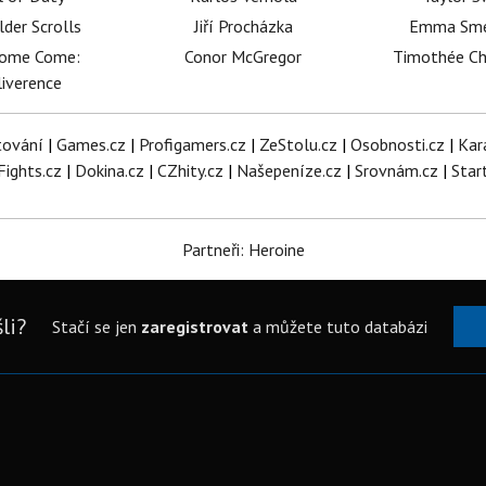
lder Scrolls
Jiří Procházka
Emma Sm
dome Come:
Conor McGregor
Timothée C
iverence
tování
|
Games.cz
|
Profigamers.cz
|
ZeStolu.cz
|
Osobnosti.cz
|
Kar
Fights.cz
|
Dokina.cz
|
CZhity.cz
|
Našepeníze.cz
|
Srovnám.cz
|
Star
Partneři: Heroine
li?
Stačí se jen
zaregistrovat
a můžete tuto databázi