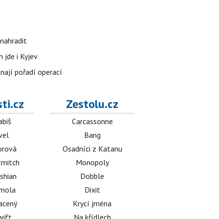
nahradit
 jde i Kyjev
znají pořadí operací
ti.cz
Zestolu.cz
abiš
Carcassonne
vel
Bang
orová
Osadníci z Katanu
mitch
Monopoly
shian
Dobble
émola
Dixit
acený
Krycí jména
wift
Na křídlech