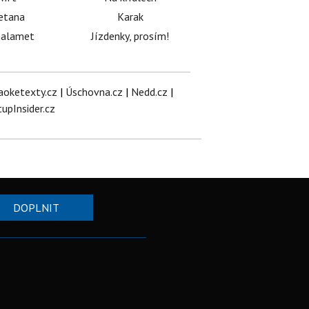
etana
Karak
halamet
Jízdenky, prosím!
aoketexty.cz
|
Úschovna.cz
|
Nedd.cz
|
tupInsider.cz
DOPLNIT