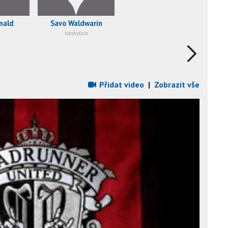
nald
Savo Waldwarin
baskytara
Přidat video
|
Zobrazit vše