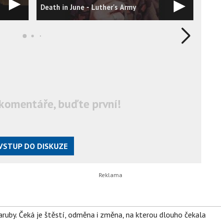
Dark
Death in June - Luther's Army
Sale
komentáře, buďte první!
VSTUP DO DISKUZE
ruby. Čeká je štěstí, odměna i změna, na kterou dlouho čekala