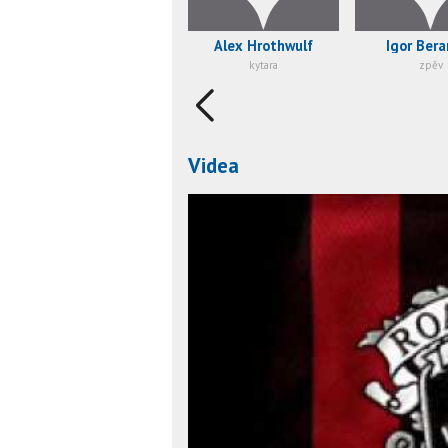
Alex Hrothwulf
Igor Bera
kytara
zpěv
Videa