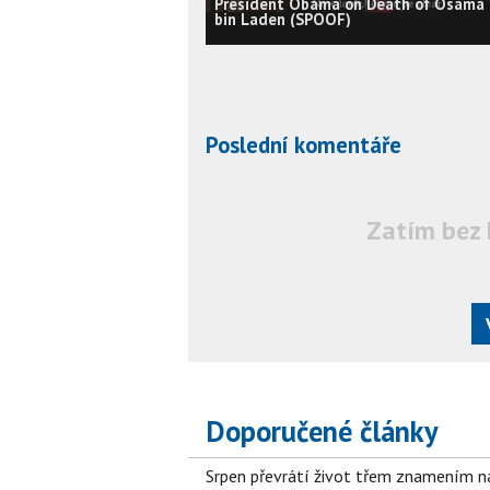
President Obama on Death of Osama
bin Laden (SPOOF)
Poslední komentáře
Zatím bez 
Doporučené články
Srpen převrátí život třem znamením na