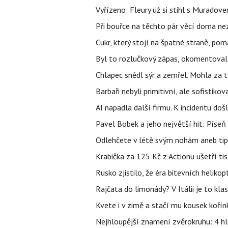
Vyřízeno: Fleury už si stihl s Murado
Při bouřce na těchto pár věcí doma ne
Cukr, který stojí na špatné straně, pom
Byl to rozlučkový zápas, okomentova
Chlapec snědl sýr a zemřel. Mohla za t
Barbaři nebyli primitivní, ale sofistikov
AI napadla další firmu. K incidentu doš
Pavel Bobek a jeho největší hit: Pís
Odlehčete v létě svým nohám aneb tip
Krabička za 125 Kč z Actionu ušetří tis
Rusko zjistilo, že éra bitevních helikopt
Rajčata do limonády? V Itálii je to klas
Kvete i v zimě a stačí mu kousek kořín
Nejhloupější znamení zvěrokruhu: 4 hl