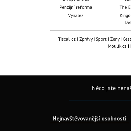
Penzijní reforma
The E
Vynález
King
Del
Tiscali.cz
|
Zprávy
|
Sport
|
Ženy
|
Ces
Moulík.cz
|
Něco jste nenaš
Nejnavštěvovanější osobnosti