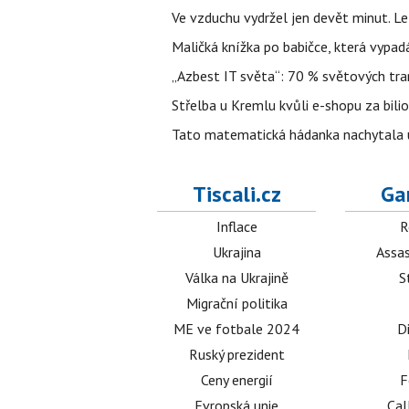
Ve vzduchu vydržel jen devět minut. L
Maličká knížka po babičce, která vypad
„Azbest IT světa“: 70 % světových tra
Střelba u Kremlu kvůli e-shopu za bilio
Tato matematická hádanka nachytala už t
Tiscali.cz
Ga
Inflace
R
Ukrajina
Assas
Válka na Ukrajině
S
Migrační politika
ME ve fotbale 2024
D
Ruský prezident
Ceny energií
F
Evropská unie
Cal