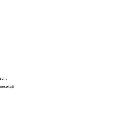
ázdný
 nečekali