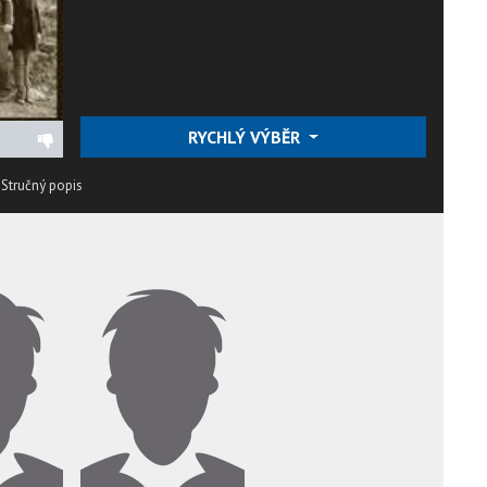
RYCHLÝ VÝBĚR
.
Stručný popis