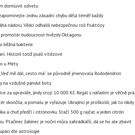
vem domluvit odvetu
zapomínejte. Jednu zásadní chybu dělá téměř každý
áhá nádoru. Vědci odhalili nebezpečnou roli fruktózy
l promotér budoucnost hvězdy Oktagonu
o běžná bakterie
aní. Historii totiž psali vítězové
lo u Mety
eň „Veď mě dál, cesto má“ se původně jmenovala Rododendron
y na vzdušné pánské boty
íce za opraváře, jindy stojí 10 000 Kč. Regál s nářadím je věčně pr
ér skončila, a pomalu je vyřazuje. Ukrajinci je proškolili, jak to nikdy
ika a chuť předčí i citrónovku. Stačí 500 g rajčat a jeden citrón
ku. Ptačinec žabinec je noční můra zahrádkářů, dá se ho ale zbavit
upáci dle astrologie