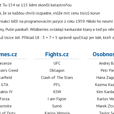
et Tu-154 se 115 lidmi skončil katastrofou
á, že se každou chvíli rozpadne, může mít cenu tisíců korun
nsakcí běží na programovacím jazyce z roku 1959. Nikdo ho neumí 
ny, Putin panikaří. Wildberries ovládají kavkazské klany a teď po něm
isíce lidí. Příklad 18 : 3 + 7 × 5 správně spočítají jen lidé, kteří 
mes.cz
Fights.cz
Osobnos
ecenze
UFC
Andrej B
sin's Creed
Oktagon
Petr Pa
tarfield
Clash of The Stars
Hana Zag
GTA
PFL
Kazma Kaz
iablo IV
KSW
Kim Karda
Forza
I am Figter
Karlos V
ortnite
Sumó
Marek Ztr
l of Duty
Karlos Vémola
Taylor S