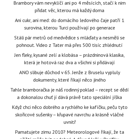
Brambory vám nevyklíčí ani po 4 měsících, stačí k nim
přidat věc, kterou má každý doma
Ani cukr, ani med: do domácího ledového čaje patří 1
surovina, kterou Turci používají po generace
Stáli pár metrů od medvědice s mláďaty a nesměli se
pohnout. Video z Tater má přes 500 tisíc zhlédnutí
Jen fleky, kysané zelí a klobása – prázdninová klasika,
která je hotová raz dva a všichni si přidávají
ANO slibuje důchod v 65. Jenže z Bruselu vypluly
dokumenty, které říkají něco jiného
Tahle bramboračka je náš rodinný poklad – recept se dědí
a dokonalou chuť jí dává právě tato speciální jíška
Když chci něco dobrého a rychlého ke kafíčku, peču tyto
skořicové sušenky – křupavé navrchu a krásně vláčné
uvnitř
Pamatujete zimu 2010? Meteorologové říkají, že ta