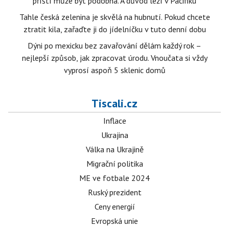
příští může být podobná. A důvod leží v Pacifiku
Tahle česká zelenina je skvělá na hubnutí. Pokud chcete
ztratit kila, zařaďte ji do jídelníčku v tuto denní dobu
Dýni po mexicku bez zavařování dělám každý rok –
nejlepší způsob, jak zpracovat úrodu. Vnoučata si vždy
vyprosí aspoň 5 sklenic domů
Tiscali.cz
Inflace
Ukrajina
Válka na Ukrajině
Migrační politika
ME ve fotbale 2024
Ruský prezident
Ceny energií
Evropská unie