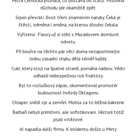
Petra Černocká přiznala, co dostává od státu: Polovina
důchodu jde okamžitě zpět
Srpen převrátí život třem znamením naruby. Čeká je
štěstí, odměna i změna, na kterou dlouho čekala
Vyřízeno: Fleury už si stihl s Muradovem domluvit
odvetu
Při bouřce na těchto pár věcí doma nezapomínejte.
Jednu zásadní chybu dělá téměř každý
Cukr, který stojí na špatné straně, pomáhá nádoru. Vědci
odhalili nebezpečnou roli fruktózy
Byl to rozlučkový zápas, okomentoval promotér
budoucnost hvězdy Oktagonu
Chlapec snědl sýr a zemřel. Mohla za to běžná bakterie
Barbaři nebyli primitivní, ale sofistikovaní. Historii totiž
psali vítězové
AI napadla další firmu. K incidentu došlo u Mety