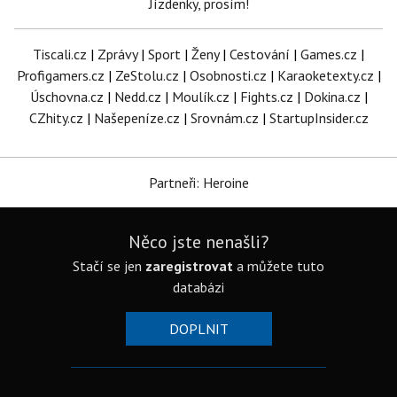
Jízdenky, prosím!
Tiscali.cz
|
Zprávy
|
Sport
|
Ženy
|
Cestování
|
Games.cz
|
Profigamers.cz
|
ZeStolu.cz
|
Osobnosti.cz
|
Karaoketexty.cz
|
Úschovna.cz
|
Nedd.cz
|
Moulík.cz
|
Fights.cz
|
Dokina.cz
|
CZhity.cz
|
Našepeníze.cz
|
Srovnám.cz
|
StartupInsider.cz
Partneři: Heroine
Něco jste nenašli?
Stačí se jen
zaregistrovat
a můžete tuto
databázi
DOPLNIT