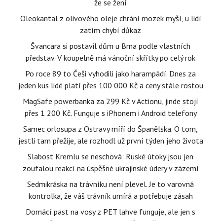
že se žení
Oleokantal z olivového oleje chrání mozek myší, u lidí
zatím chybí důkaz
Švancara si postavil dům u Brna podle vlastních
představ. V koupelně má vánoční skřítky po celý rok
Po roce 89 to Češi vyhodili jako harampádí. Dnes za
jeden kus lidé platí přes 100 000 Kč a ceny stále rostou
MagSafe powerbanka za 299 Kč v Actionu, jinde stojí
přes 1 200 Kč. Funguje s iPhonem i Android telefony
Samec orlosupa z Ostravy míří do Španělska. O tom,
jestli tam přežije, ale rozhodl už první týden jeho života
Slabost Kremlu se neschová: Ruské útoky jsou jen
zoufalou reakcí na úspěšné ukrajinské údery v zázemí
Sedmikráska na trávníku není plevel. Je to varovná
kontrolka, že váš trávník umírá a potřebuje zásah
Domácí past na vosy z PET lahve funguje, ale jen s