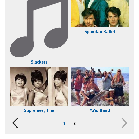
Spandau Ballet
Slackers
Supremes, The
YoYo Band
1
2