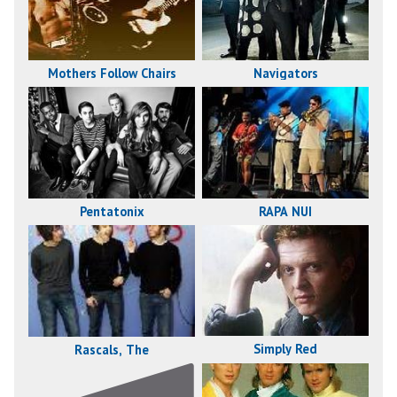
Mothers Follow Chairs
Navigators
Pentatonix
RAPA NUI
Simply Red
Rascals, The