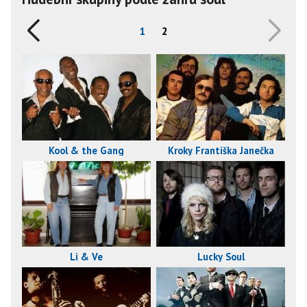
1
2
Kool & the Gang
Kroky Františka Janečka
Li & Ve
Lucky Soul