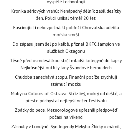
vyspělé technologii
Kronika sériových vrahů: Nenápadný dělník zabil desítky
žen. Policii unikal téměř 20 let
Fascinující i nebezpečná. U pobřeží Chorvatska udeřila
mořská smršť
Do zápasu jsem šel po kalbě, přiznal BKFC šampion ve
službách Oktagonu
Těsně před osmdesátkou strčí mladší kolegyně do kapsy.
Nejkrásnější outfity Jany Švandové berou dech
Chudoba zanechává stopu. Finanční potíže zrychlují
stárnutí mozku
Moby na Colours of Ostrava: Střízlivý, mokrý od deště, a
přesto přichystal nejlepší večer festivalu
Zpátky do pece. Meteorologové upřesnili předpověď
počasí na víkend
Zásnuby v Londýně: Syn legendy Mekyho Žbirky oznámil,