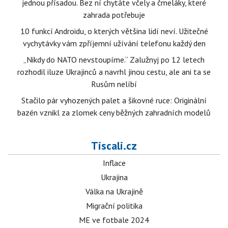
jednou přísadou. Bez ní chytáte včely a čmeláky, které
zahrada potřebuje
10 funkcí Androidu, o kterých většina lidí neví. Užitečné
vychytávky vám zpříjemní užívání telefonu každý den
„Nikdy do NATO nevstoupíme.“ Zalužnyj po 12 letech
rozhodil iluze Ukrajinců a navrhl jinou cestu, ale ani ta se
Rusům nelíbí
Stačilo pár vyhozených palet a šikovné ruce: Originální
bazén vznikl za zlomek ceny běžných zahradních modelů
Tiscali.cz
Inflace
Ukrajina
Válka na Ukrajině
Migrační politika
ME ve fotbale 2024