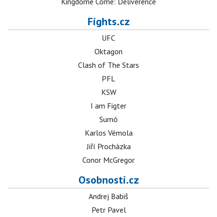
Kingdome Come: Deliverence
Fights.cz
UFC
Oktagon
Clash of The Stars
PFL
KSW
I am Figter
Sumó
Karlos Vémola
Jiří Procházka
Conor McGregor
Osobnosti.cz
Andrej Babiš
Petr Pavel