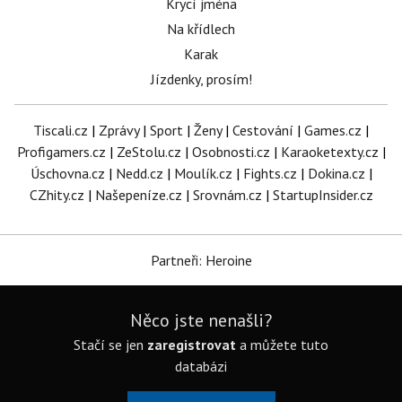
Krycí jména
Na křídlech
Karak
Jízdenky, prosím!
Tiscali.cz
|
Zprávy
|
Sport
|
Ženy
|
Cestování
|
Games.cz
|
Profigamers.cz
|
ZeStolu.cz
|
Osobnosti.cz
|
Karaoketexty.cz
|
Úschovna.cz
|
Nedd.cz
|
Moulík.cz
|
Fights.cz
|
Dokina.cz
|
CZhity.cz
|
Našepeníze.cz
|
Srovnám.cz
|
StartupInsider.cz
Partneři: Heroine
Něco jste nenašli?
Stačí se jen
zaregistrovat
a můžete tuto
databázi