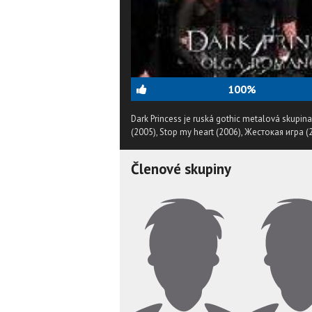
100%
Dark Princess je ruská gothic metalová skupina
(2005), Stop my heart (2006), Жестокая игра (
Členové skupiny