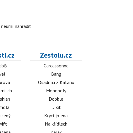
i neumí nahradit
ti.cz
Zestolu.cz
abiš
Carcassonne
vel
Bang
orová
Osadníci z Katanu
mitch
Monopoly
shian
Dobble
émola
Dixit
acený
Krycí jména
wift
Na křídlech
etana
Karak