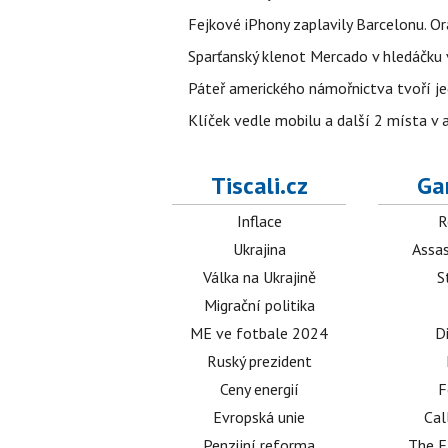
Fejkové iPhony zaplavily Barcelonu. O
Sparťanský klenot Mercado v hledáčku 
Páteř amerického námořnictva tvoří jedi
Klíček vedle mobilu a další 2 místa v 
Tiscali.cz
Ga
Inflace
R
Ukrajina
Assas
Válka na Ukrajině
S
Migrační politika
ME ve fotbale 2024
D
Ruský prezident
Ceny energií
F
Evropská unie
Cal
Penzijní reforma
The E