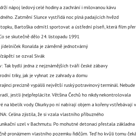
udrží nápoj ledový celé hodiny a zachrání i milovanou kávu
ného. Zatmění Slunce vystřídá noc plná padajících hvězd
topku, Bartoška odmítl sportovat a ústřední píseň, která film pře
Co se skutečně dělo 24. listopadu 1991
 jídelníček Ronalda je záměrně jednotvárný
Vzápětí se ozval Sivák
 Tak bydlí jedna z nejznámějších tváří české zábavy
rodní triky, jak je vyhnat ze zahrady a domu
ajinci precizně vypálili největší ruský potravinový terminál. Nebude
radí, jestli (ne)přeplácíte. Většina Čechů ho nikdy nekontrolovala
é na kbelík vody. Okurky po ní nabírají objem a kořeny vstřebávají v
NA: Celina zjistila, že si vzala vlastního příbuzného
munikační uzel v Bachmutu. Po mohutné detonaci přestala základna
čně pronájmem vlastního pozemku řidičům. Teď ho kvůli tomu ček