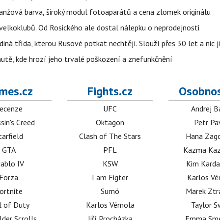
ranžová barva, široký modul fotoaparátů a cena zlomek originálu
velkoklubů. Od Rosického ale dostal nálepku o neprodejnosti
ná třída, kterou Rusové potkat nechtějí. Slouží přes 30 let a nic j
autě, kde hrozí jeho trvalé poškození a znefunkčnění
mes.cz
Fights.cz
Osobnos
ecenze
UFC
Andrej B
sin's Creed
Oktagon
Petr Pa
tarfield
Clash of The Stars
Hana Zag
GTA
PFL
Kazma Kaz
iablo IV
KSW
Kim Karda
Forza
I am Figter
Karlos V
ortnite
Sumó
Marek Ztr
l of Duty
Karlos Vémola
Taylor S
lder Scrolls
Jiří Procházka
Emma Sm