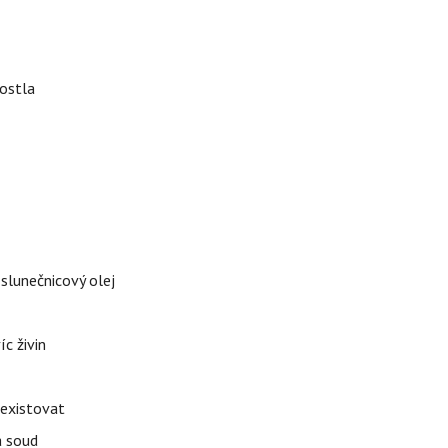
rostla
 slunečnicový olej
íc živin
 existovat
á soud