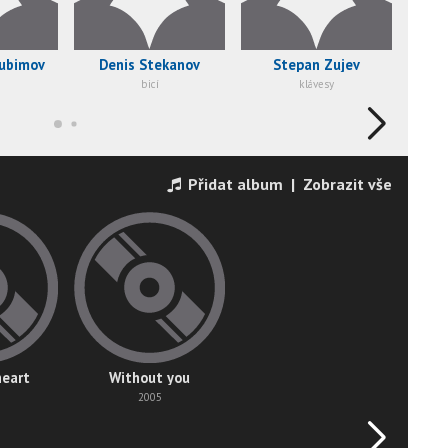
Lubimov
Denis Stekanov
Stepan Zujev
bicí
klávesy
Přidat album
|
Zobrazit vše
heart
Without you
2005