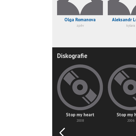
Olga Romanova
Aleksandr 
zpěv
kytara
Diskografie
Stop my heart
Stop my 
2008
2006