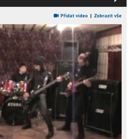
Přidat video
|
Zobrazit vše