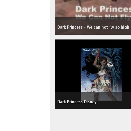
Dark Princess - We can not fly so high
Dark Princess Disney