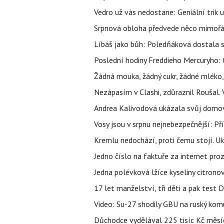
Vedro už vás nedostane: Geniální trik 
Srpnová obloha předvede něco mimořád
Líbáš jako bůh: Poledňáková dostala s
Poslední hodiny Freddieho Mercuryho: 
Žádná mouka, žádný cukr, žádné mléko,
Nezápasím v Clashi, zdůraznil Roušal. 
Andrea Kalivodová ukázala svůj domov:
Vosy jsou v srpnu nejnebezpečnější: Pří
Kremlu nedochází, proti čemu stojí. Ukr
Jedno číslo na faktuře za internet proz
Jedna polévková lžíce kyseliny citronov
17 let manželství, tři děti a pak test D
Video: Su-27 shodily GBU na ruský ko
Důchodce vydělával 225 tisíc Kč měsí