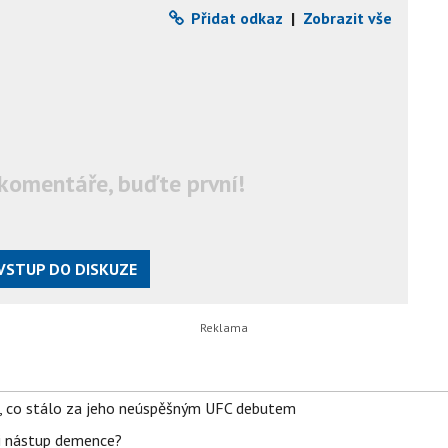
Přidat odkaz
|
Zobrazit vše
komentáře, buďte první!
VSTUP DO DISKUZE
il, co stálo za jeho neúspěšným UFC debutem
li nástup demence?