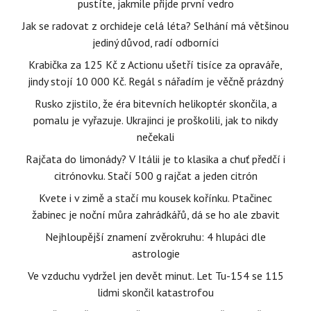
pustíte, jakmile přijde první vedro
Jak se radovat z orchideje celá léta? Selhání má většinou
jediný důvod, radí odborníci
Krabička za 125 Kč z Actionu ušetří tisíce za opraváře,
jindy stojí 10 000 Kč. Regál s nářadím je věčně prázdný
Rusko zjistilo, že éra bitevních helikoptér skončila, a
pomalu je vyřazuje. Ukrajinci je proškolili, jak to nikdy
nečekali
Rajčata do limonády? V Itálii je to klasika a chuť předčí i
citrónovku. Stačí 500 g rajčat a jeden citrón
Kvete i v zimě a stačí mu kousek kořínku. Ptačinec
žabinec je noční můra zahrádkářů, dá se ho ale zbavit
Nejhloupější znamení zvěrokruhu: 4 hlupáci dle
astrologie
Ve vzduchu vydržel jen devět minut. Let Tu-154 se 115
lidmi skončil katastrofou