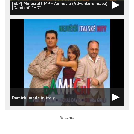
[SLP] Minecraft MP - Amnesia (Adventure mapa)
[Damichi] *HD*
Damichi made in italy