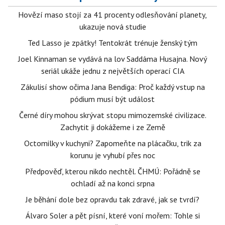
Hovězí maso stojí za 41 procenty odlesňování planety,
ukazuje nová studie
Ted Lasso je zpátky! Tentokrát trénuje ženský tým
Joel Kinnaman se vydává na lov Saddáma Husajna. Nový
seriál ukáže jednu z největších operací CIA
Zákulisí show očima Jana Bendiga: Proč každý vstup na
pódium musí být událost
Černé díry mohou skrývat stopu mimozemské civilizace.
Zachytit ji dokážeme i ze Země
Octomilky v kuchyni? Zapomeňte na plácačku, trik za
korunu je vyhubí přes noc
Předpověď, kterou nikdo nechtěl. ČHMÚ: Pořádně se
ochladí až na konci srpna
Je běhání dole bez opravdu tak zdravé, jak se tvrdí?
Álvaro Soler a pět písní, které voní mořem: Tohle si