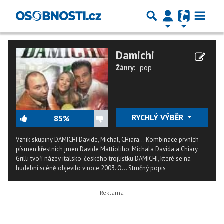
Damichi
Žánry:
pop
RYCHLÝ VÝBĚR
85%
Vznik skupiny DAMICHI Davide, Michal, CHiara... Kombinace prvních
písmen křestních jmen Davide Mattioliho, Michala Davida a Chiary
Grilli tvoří název italsko-českého trojlístku DAMICHI, které se na
hudební scéně objevilo v roce 2003. O...
Stručný popis