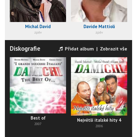
Michal David
Davide Mattioli
zpěv
zpěv
Diskografie
Přidat album
|
Zobrazit vše
Best of
D
Největší italské hity 4
2007
2006