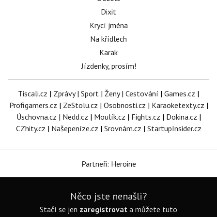
Dixit
Krycí jména
Na křídlech
Karak
Jízdenky, prosím!
Tiscali.cz
|
Zprávy
|
Sport
|
Ženy
|
Cestování
|
Games.cz
|
Profigamers.cz
|
ZeStolu.cz
|
Osobnosti.cz
|
Karaoketexty.cz
|
Úschovna.cz
|
Nedd.cz
|
Moulík.cz
|
Fights.cz
|
Dokina.cz
|
CZhity.cz
|
Našepeníze.cz
|
Srovnám.cz
|
StartupInsider.cz
Partneři: Heroine
Něco jste nenašli?
Stačí se jen
zaregistrovat
a můžete tuto