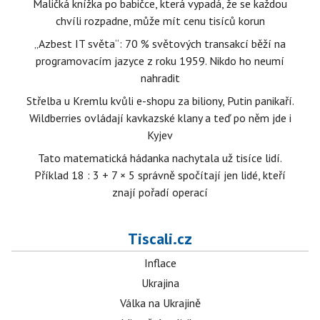
Maličká knížka po babičce, která vypadá, že se každou
chvíli rozpadne, může mít cenu tisíců korun
„Azbest IT světa“: 70 % světových transakcí běží na
programovacím jazyce z roku 1959. Nikdo ho neumí
nahradit
Střelba u Kremlu kvůli e-shopu za biliony, Putin panikaří.
Wildberries ovládají kavkazské klany a teď po něm jde i
Kyjev
Tato matematická hádanka nachytala už tisíce lidí.
Příklad 18 : 3 + 7 × 5 správně spočítají jen lidé, kteří
znají pořadí operací
Tiscali.cz
Inflace
Ukrajina
Válka na Ukrajině