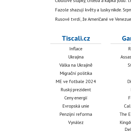
Cibulové slupky, chleba a kapka jódu: t
Fazole shazují květy a lusky nikde. Sr
Rusové tvrdí, že Američané ve Venezuel
Tiscali.cz
Ga
Inflace
R
Ukrajina
Assas
Válka na Ukrajině
S
Migrační politika
ME ve fotbale 2024
D
Ruský prezident
Ceny energií
F
Evropská unie
Cal
Penzijní reforma
The E
Vynález
King
Del