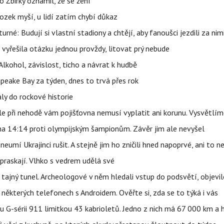
 Žbirky oznámil, že se žení
ozek myší, u lidí zatím chybí důkaz
urné: Budují si vlastní stadiony a chtějí, aby fanoušci jezdili za nim
 vyřešila otázku jednou provždy, litovat prý nebude
Alkohol, závislost, ticho a návrat k hudbě
apeake Bay za týden, dnes to trvá přes rok
ly do rockové historie
e při nehodě vám pojišťovna nemusí vyplatit ani korunu. Vysvětlím
 na 14:14 proti olympijským šampionům. Závěr jim ale nevyšel
eumí Ukrajinci rušit. A stejně jim ho zničili hned napoprvé, ani to n
praskají. Vlhko s vedrem udělá své
ajný tunel. Archeologové v něm hledali vstup do podsvětí, objevi
ěkterých telefonech s Androidem. Ověřte si, zda se to týká i vás
u G-sérii 911 limitkou 43 kabrioletů. Jedno z nich má 67 000 km a