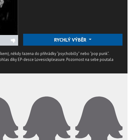
RYCHLÝ VÝBĚR
em), někdy řazena do přihrádky “psychobilly” nebo “pop punk”.
ý ohlas díky EP-desce Lovesickpleasure. Pozornost na sebe poutala