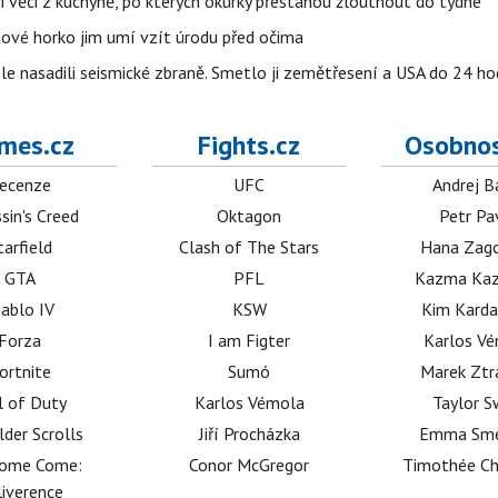
ři věci z kuchyně, po kterých okurky přestanou žloutnout do týdne
pnové horko jim umí vzít úrodu před očima
e nasadili seismické zbraně. Smetlo ji zemětřesení a USA do 24 hod
mes.cz
Fights.cz
Osobnos
ecenze
UFC
Andrej B
sin's Creed
Oktagon
Petr Pa
tarfield
Clash of The Stars
Hana Zag
GTA
PFL
Kazma Kaz
iablo IV
KSW
Kim Karda
Forza
I am Figter
Karlos V
ortnite
Sumó
Marek Ztr
l of Duty
Karlos Vémola
Taylor S
lder Scrolls
Jiří Procházka
Emma Sm
dome Come:
Conor McGregor
Timothée C
iverence