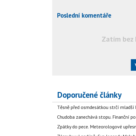
Poslední komentáře
Zatím bez 
Doporučené články
Těsně před osmdesátkou strčí mladší k
Chudoba zanechává stopu. Finanční pot
Zpátky do pece. Meteorologové upřesn