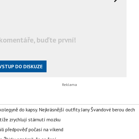
komentáře, buďte první!
VSTUP DO DISKUZE
olegyně do kapsy. Nejkrásnější outfity Jany Švandové berou dech
íže zrychlují stárnutí mozku
ili předpověď počasí na víkend