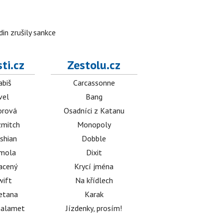
in zrušily sankce
ti.cz
Zestolu.cz
abiš
Carcassonne
vel
Bang
orová
Osadníci z Katanu
mitch
Monopoly
shian
Dobble
émola
Dixit
acený
Krycí jména
wift
Na křídlech
etana
Karak
halamet
Jízdenky, prosím!