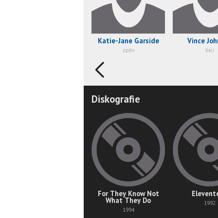
Katie-Jane Garside
Vince Jo
zpěv
bicí
Diskografie
For They Know Not
Elevent
What They Do
1992
1994