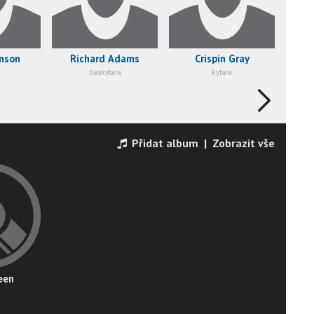
hnson
Richard Adams
Crispin Gray
baskytara
kytara
Přidat album
|
Zobrazit vše
een