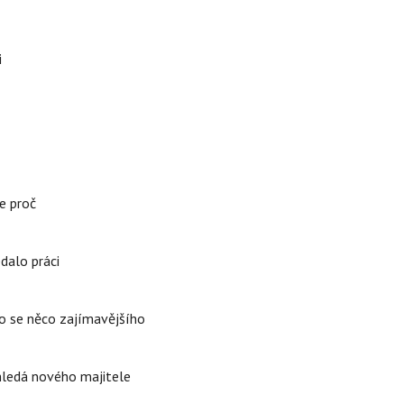
i
e proč
edalo práci
lo se něco zajímavějšího
 hledá nového majitele