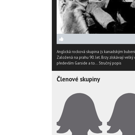
Anglická rocková skupina (s kanadským bubeník
Založená na prahu 90. let. Brzy získávají velk
především Garside a to...
Stručný popis
Členové skupiny