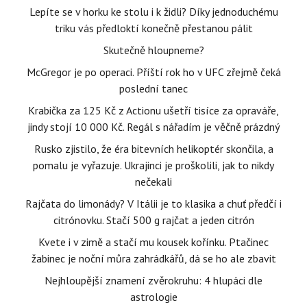
Lepíte se v horku ke stolu i k židli? Díky jednoduchému
triku vás předloktí konečně přestanou pálit
Skutečně hloupneme?
McGregor je po operaci. Příští rok ho v UFC zřejmě čeká
poslední tanec
Krabička za 125 Kč z Actionu ušetří tisíce za opraváře,
jindy stojí 10 000 Kč. Regál s nářadím je věčně prázdný
Rusko zjistilo, že éra bitevních helikoptér skončila, a
pomalu je vyřazuje. Ukrajinci je proškolili, jak to nikdy
nečekali
Rajčata do limonády? V Itálii je to klasika a chuť předčí i
citrónovku. Stačí 500 g rajčat a jeden citrón
Kvete i v zimě a stačí mu kousek kořínku. Ptačinec
žabinec je noční můra zahrádkářů, dá se ho ale zbavit
Nejhloupější znamení zvěrokruhu: 4 hlupáci dle
astrologie