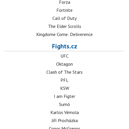
Forza
Fortnite
Call of Duty
The Elder Scrolls
Kingdome Come: Deliverence
Fights.cz
UFC
Oktagon
Clash of The Stars
PFL
KSW
I am Figter
Sumó
Karlos Vémola
Jiří Procházka
Conor McGregor