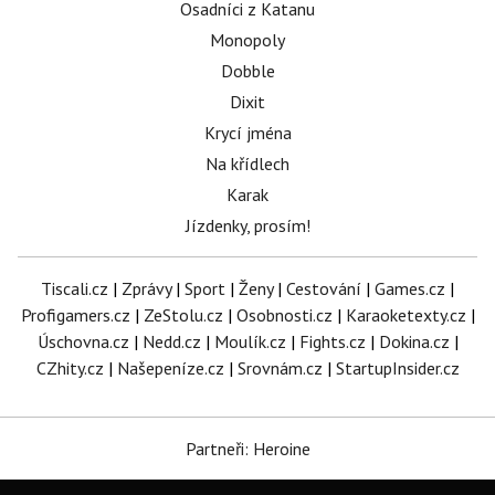
Osadníci z Katanu
Monopoly
Dobble
Dixit
Krycí jména
Na křídlech
Karak
Jízdenky, prosím!
Tiscali.cz
|
Zprávy
|
Sport
|
Ženy
|
Cestování
|
Games.cz
|
Profigamers.cz
|
ZeStolu.cz
|
Osobnosti.cz
|
Karaoketexty.cz
|
Úschovna.cz
|
Nedd.cz
|
Moulík.cz
|
Fights.cz
|
Dokina.cz
|
CZhity.cz
|
Našepeníze.cz
|
Srovnám.cz
|
StartupInsider.cz
Partneři: Heroine