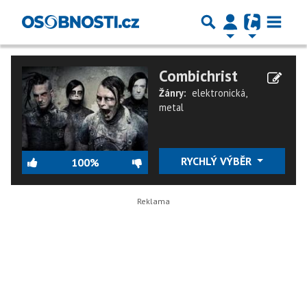
Combichrist
Žánry:
elektronická
,
metal
RYCHLÝ VÝBĚR
100%