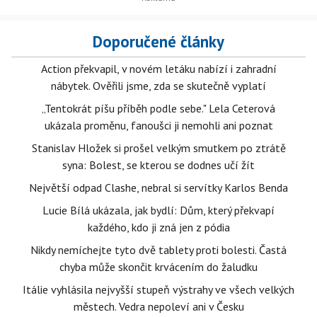
Doporučené články
Action překvapil, v novém letáku nabízí i zahradní
nábytek. Ověřili jsme, zda se skutečně vyplatí
„Tentokrát píšu příběh podle sebe." Lela Ceterová
ukázala proměnu, fanoušci ji nemohli ani poznat
Stanislav Hložek si prošel velkým smutkem po ztrátě
syna: Bolest, se kterou se dodnes učí žít
Největší odpad Clashe, nebral si servítky Karlos Benda
Lucie Bílá ukázala, jak bydlí: Dům, který překvapí
každého, kdo ji zná jen z pódia
Nikdy nemíchejte tyto dvě tablety proti bolesti. Častá
chyba může skončit krvácením do žaludku
Itálie vyhlásila nejvyšší stupeň výstrahy ve všech velkých
městech. Vedra nepoleví ani v Česku