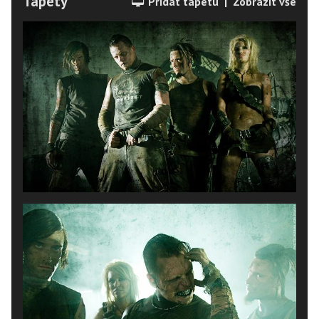
Tapety
Přidat tapetu
|
Zobrazit vše