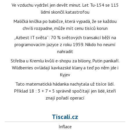
Ve vzduchu vydržel jen devět minut. Let Tu-154 se 115
lidmi skončil katastrofou
Maličká knížka po babičce, která vypadá, že se každou
chvíli rozpadne, může mít cenu tisíců korun
„Azbest IT světa“: 70 % světových transakcí běží na
programovacím jazyce z roku 1959. Nikdo ho neumí
nahradit
Střelba u Kremlu kvůli e-shopu za biliony, Putin panikaří.
Wildberries ovládají kavkazské klany a teď po něm jde i
Kyjev
Tato matematická hádanka nachytala už tisíce lidí.
Příklad 18 : 3 + 7 × 5 správně spočítají jen lidé, kteří
znají pořadí operací
Tiscali.cz
Inflace