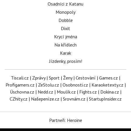
Osadníci z Katanu
Monopoly
Dobble
Dixit
Krycí jména
Na křídlech
Karak
Jízdenky, prosím!
Tiscali.cz
|
Zprávy
|
Sport
|
Ženy
|
Cestování
|
Games.cz
|
Profigamers.cz
|
ZeStolu.cz
|
Osobnosti.cz
|
Karaoketexty.cz
|
Úschovna.cz
|
Nedd.cz
|
Moulík.cz
|
Fights.cz
|
Dokina.cz
|
CZhity.cz
|
Našepeníze.cz
|
Srovnám.cz
|
StartupInsider.cz
Partneři: Heroine