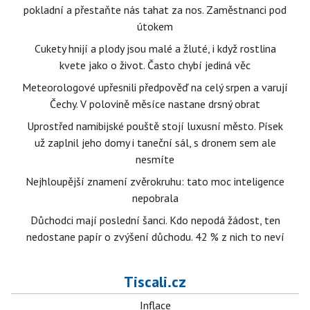
pokladní a přestaňte nás tahat za nos. Zaměstnanci pod
útokem
Cukety hnijí a plody jsou malé a žluté, i když rostlina
kvete jako o život. Často chybí jediná věc
Meteorologové upřesnili předpověď na celý srpen a varují
Čechy. V polovině měsíce nastane drsný obrat
Uprostřed namibijské pouště stojí luxusní město. Písek
už zaplnil jeho domy i taneční sál, s dronem sem ale
nesmíte
Nejhloupější znamení zvěrokruhu: tato moc inteligence
nepobrala
Důchodci mají poslední šanci. Kdo nepodá žádost, ten
nedostane papír o zvýšení důchodu. 42 % z nich to neví
Tiscali.cz
Inflace