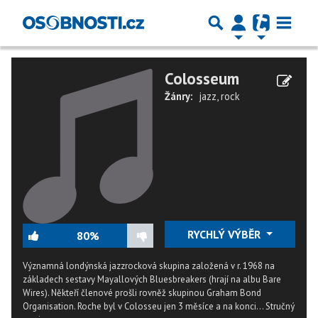
Colosseum
Žánry:
jazz
,
rock
RYCHLÝ VÝBĚR
80%
Významná londýnská jazzrocková skupina založená v r. 1968 na
základech sestavy Mayallových Bluesbreakers (hrají na albu Bare
Wires). Někteří členové prošli rovněž skupinou Graham Bond
Organisation. Roche byl v Colosseu jen 3 měsíce a na konci...
Stručný