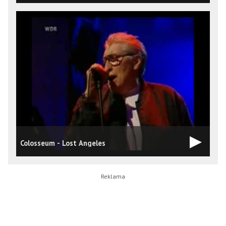
Colosseum - Lost Angeles
C