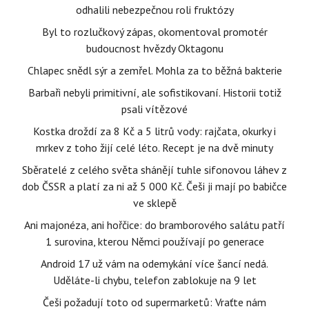
odhalili nebezpečnou roli fruktózy
Byl to rozlučkový zápas, okomentoval promotér
budoucnost hvězdy Oktagonu
Chlapec snědl sýr a zemřel. Mohla za to běžná bakterie
Barbaři nebyli primitivní, ale sofistikovaní. Historii totiž
psali vítězové
Kostka droždí za 8 Kč a 5 litrů vody: rajčata, okurky i
mrkev z toho žijí celé léto. Recept je na dvě minuty
Sběratelé z celého světa shánějí tuhle sifonovou láhev z
dob ČSSR a platí za ni až 5 000 Kč. Češi ji mají po babičce
ve sklepě
Ani majonéza, ani hořčice: do bramborového salátu patří
1 surovina, kterou Němci používají po generace
Android 17 už vám na odemykání více šancí nedá.
Uděláte-li chybu, telefon zablokuje na 9 let
Češi požadují toto od supermarketů: Vraťte nám