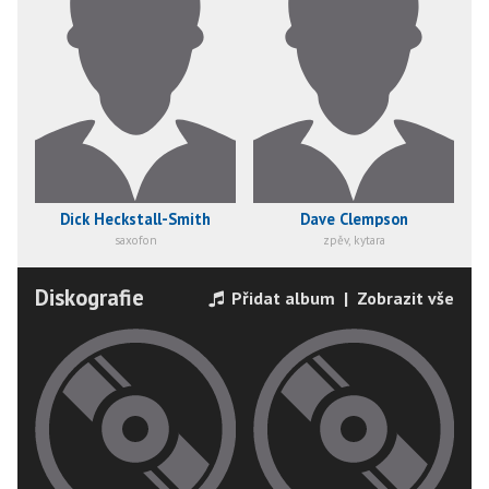
Dick Heckstall-Smith
Dave Clempson
saxofon
zpěv, kytara
Diskografie
Přidat album
|
Zobrazit vše