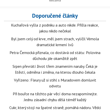
Doporučené články
Kuchařová vyšla z podniku a auto nikde. Přišla reakce,
jakou nikdo nečekal
Byl jsem celý od krve, měl jsem strach, vylíčil Vémola
dramatické krmení lvů
Petra Černocká přiznala, co dostává od státu: Polovina
důchodu jde okamžitě zpět
Srpen převrátí život třem znamením naruby. Čeká je
štěstí, odměna i změna, na kterou dlouho čekala
Vyřízeno: Fleury už si stihl s Muradovem domluvit
odvetu
Při bouřce na těchto pár věcí doma nezapomínejte.
Jednu zásadní chybu dělá téměř každý
Cukr, který stojí na špatné straně, pomáhá nádoru. Vědci