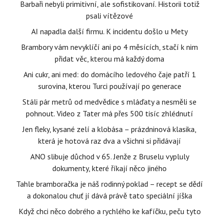
Barbaři nebyli primitivní, ale sofistikovaní. Historii totiž
psali vítězové
AI napadla další firmu. K incidentu došlo u Mety
Brambory vám nevyklíčí ani po 4 měsících, stačí k nim
přidat věc, kterou má každý doma
Ani cukr, ani med: do domácího ledového čaje patří 1
surovina, kterou Turci používají po generace
Stáli pár metrů od medvědice s mláďaty a nesměli se
pohnout. Video z Tater má přes 500 tisíc zhlédnutí
Jen fleky, kysané zelí a klobása – prázdninová klasika,
která je hotová raz dva a všichni si přidávají
ANO slibuje důchod v 65. Jenže z Bruselu vypluly
dokumenty, které říkají něco jiného
Tahle bramboračka je náš rodinný poklad – recept se dědí
a dokonalou chuť jí dává právě tato speciální jíška
Když chci něco dobrého a rychlého ke kafíčku, peču tyto