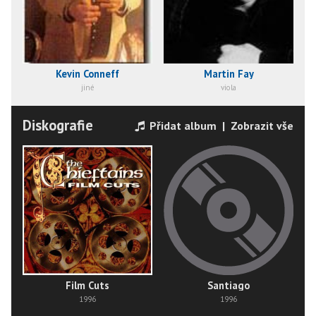
Kevin Conneff
Martin Fay
jiné
viola
Diskografie
Přidat album
|
Zobrazit vše
Film Cuts
Santiago
1996
1996