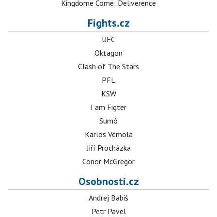
Kingdome Come: Deliverence
Fights.cz
UFC
Oktagon
Clash of The Stars
PFL
KSW
I am Figter
Sumó
Karlos Vémola
Jiří Procházka
Conor McGregor
Osobnosti.cz
Andrej Babiš
Petr Pavel