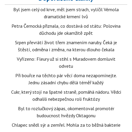
Byl jsem celý od krve, měl jsem strach, vylíčil Vémola
dramatické krmení lvů
Petra Černocká přiznala, co dostává od státu: Polovina
důchodu jde okamžitě zpět
Srpen převrátí život třem znamením naruby. Čeká je
štěstí, odměna i změna, na kterou dlouho čekala
Vyřízeno: Fleury už si stihl s Muradovem domluvit
odvetu
Při bouřce na těchto pár věcí doma nezapomínejte.
Jednu zásadní chybu dělá téměř každý
Cukr, který stojí na špatné straně, pomáhá nádoru. Vědci
odhalili nebezpečnou roli fruktózy
Byl to rozlučkový zápas, okomentoval promotér
budoucnost hvězdy Oktagonu
Chlapec snědl sýr a zemřel. Mohla za to běžná bakterie