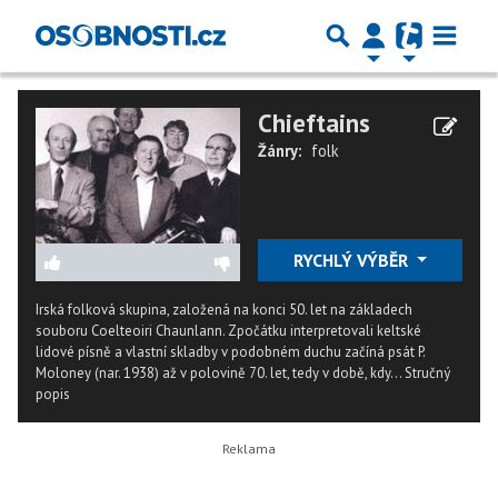
Chieftains
Žánry:
folk
RYCHLÝ VÝBĚR
Irská folková skupina, založená na konci 50. let na základech
souboru Coelteoiri Chaunlann. Zpočátku interpretovali keltské
lidové písně a vlastní skladby v podobném duchu začíná psát P.
Moloney (nar. 1938) až v polovině 70. let, tedy v době, kdy...
Stručný
popis