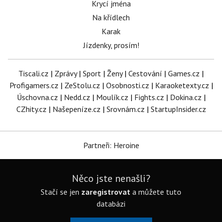
Krycí jména
Na křídlech
Karak
Jízdenky, prosím!
Tiscali.cz
|
Zprávy
|
Sport
|
Ženy
|
Cestování
|
Games.cz
|
Profigamers.cz
|
ZeStolu.cz
|
Osobnosti.cz
|
Karaoketexty.cz
|
Úschovna.cz
|
Nedd.cz
|
Moulík.cz
|
Fights.cz
|
Dokina.cz
|
CZhity.cz
|
Našepeníze.cz
|
Srovnám.cz
|
StartupInsider.cz
Partneři: Heroine
Něco jste nenašli?
Stačí se jen
zaregistrovat
a můžete tuto
databázi