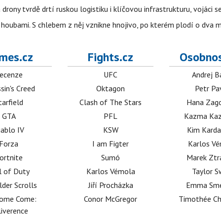
 drony tvrdě drtí ruskou logistiku i klíčovou infrastrukturu, vojáci 
 i houbami. S chlebem z něj vznikne hnojivo, po kterém plodí o dva 
mes.cz
Fights.cz
Osobnos
ecenze
UFC
Andrej B
sin's Creed
Oktagon
Petr Pa
tarfield
Clash of The Stars
Hana Zag
GTA
PFL
Kazma Kaz
iablo IV
KSW
Kim Karda
Forza
I am Figter
Karlos V
ortnite
Sumó
Marek Ztr
l of Duty
Karlos Vémola
Taylor S
lder Scrolls
Jiří Procházka
Emma Sm
dome Come:
Conor McGregor
Timothée C
iverence