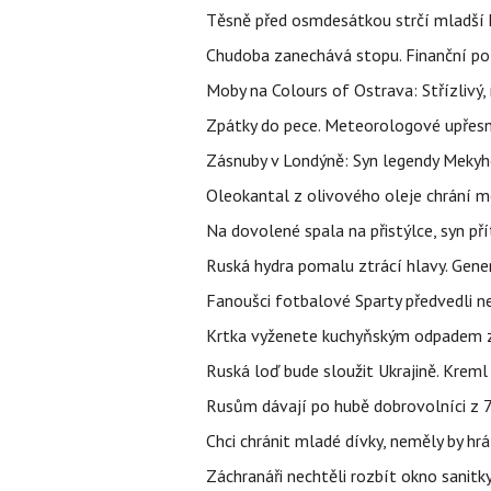
Těsně před osmdesátkou strčí mladší k
Chudoba zanechává stopu. Finanční pot
Moby na Colours of Ostrava: Střízlivý, 
Zpátky do pece. Meteorologové upřesn
Zásnuby v Londýně: Syn legendy Mekyho
Oleokantal z olivového oleje chrání m
Na dovolené spala na přistýlce, syn přít
Ruská hydra pomalu ztrácí hlavy. Gener
Fanoušci fotbalové Sparty předvedli n
Krtka vyženete kuchyňským odpadem zab
Ruská loď bude sloužit Ukrajině. Kreml
Rusům dávají po hubě dobrovolníci z 72
Chci chránit mladé dívky, neměly by h
Záchranáři nechtěli rozbít okno sanitky