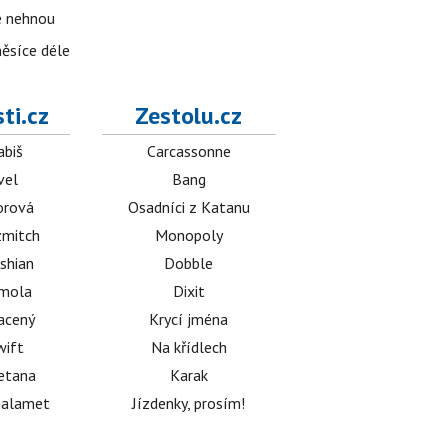
se nehnou
měsíce déle
ti.cz
Zestolu.cz
abiš
Carcassonne
vel
Bang
orová
Osadníci z Katanu
mitch
Monopoly
shian
Dobble
émola
Dixit
acený
Krycí jména
wift
Na křídlech
etana
Karak
halamet
Jízdenky, prosím!