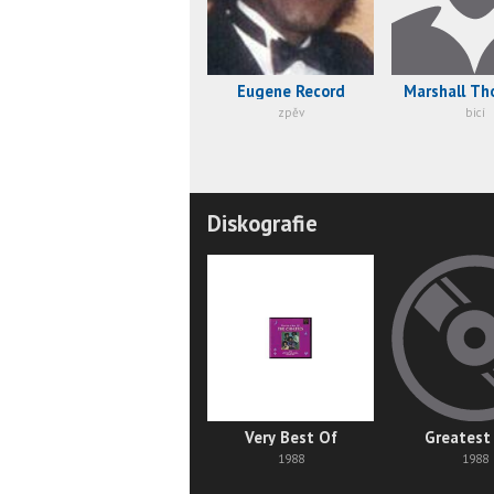
Eugene Record
Marshall T
zpěv
bicí
Diskografie
Very Best Of
Greatest
1988
1988