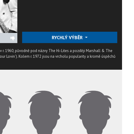
RYCHLÝ VÝBĚR
v r. 1960, původně pod názvy The Hi-Lites a později Marshall & The
ike Your Lovin´). Kolem r. 1972 jsou na vrcholu popularity a kromě úspěchů