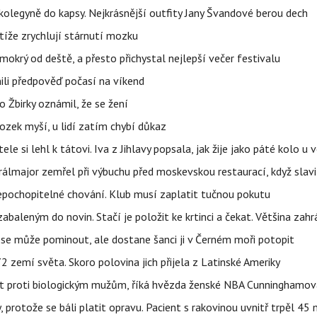
olegyně do kapsy. Nejkrásnější outfity Jany Švandové berou dech
íže zrychlují stárnutí mozku
mokrý od deště, a přesto přichystal nejlepší večer festivalu
ili předpověď počasí na víkend
 Žbirky oznámil, že se žení
ozek myší, u lidí zatím chybí důkaz
ele si lehl k tátovi. Iva z Jihlavy popsala, jak žije jako páté kolo u 
álmajor zemřel při výbuchu před moskevskou restaurací, když slavi
epochopitelné chování. Klub musí zaplatit tučnou pokutu
aleným do novin. Stačí je položit ke krtinci a čekat. Většina zah
 se může pominout, ale dostane šanci ji v Černém moři potopit
 zemí světa. Skoro polovina jich přijela z Latinské Ameriky
rát proti biologickým mužům, říká hvězda ženské NBA Cunninghamov
, protože se báli platit opravu. Pacient s rakovinou uvnitř trpěl 45