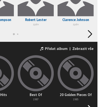
hompson
Robert Lester
Clarence Johnson
W
zpěv
zpěv
Přidat album
|
Zobrazit vše
 Hits
Best Of
20 Golden Pieces Of
1987
1985