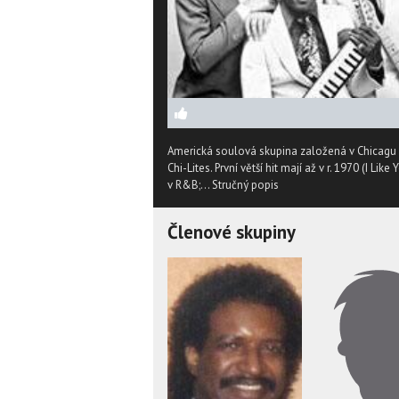
Americká soulová skupina založená v Chicagu 
Chi-Lites. První větší hit mají až v r. 1970 (I L
v R&B;...
Stručný popis
Členové skupiny