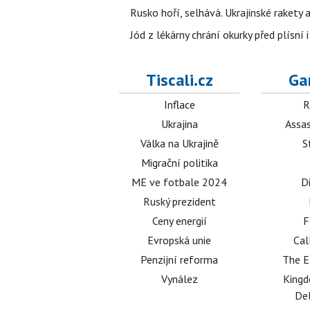
Rusko hoří, selhává. Ukrajinské rakety a
Jód z lékárny chrání okurky před plísní
Tiscali.cz
Ga
Inflace
R
Ukrajina
Assas
Válka na Ukrajině
S
Migrační politika
ME ve fotbale 2024
D
Ruský prezident
Ceny energií
F
Evropská unie
Cal
Penzijní reforma
The E
Vynález
King
Del