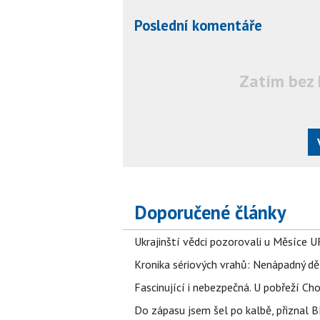
Poslední komentáře
Zatím bez 
Doporučené články
Ukrajinští vědci pozorovali u Měsíce U
Kronika sériových vrahů: Nenápadný děln
Fascinující i nebezpečná. U pobřeží Ch
Do zápasu jsem šel po kalbě, přiznal