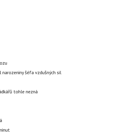
vozu
l narozeniny šéfa vzdušných sil
rádkářů tohle nezná
á
 minut