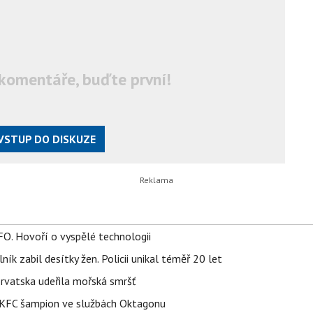
komentáře, buďte první!
VSTUP DO DISKUZE
FO. Hovoří o vyspělé technologii
ík zabil desítky žen. Policii unikal téměř 20 let
orvatska udeřila mořská smršť
 BKFC šampion ve službách Oktagonu