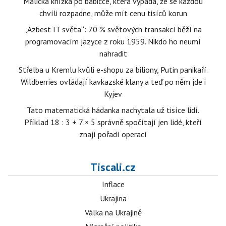
Maličká knížka po babičce, která vypadá, že se každou
chvíli rozpadne, může mít cenu tisíců korun
„Azbest IT světa“: 70 % světových transakcí běží na
programovacím jazyce z roku 1959. Nikdo ho neumí
nahradit
Střelba u Kremlu kvůli e-shopu za biliony, Putin panikaří.
Wildberries ovládají kavkazské klany a teď po něm jde i
Kyjev
Tato matematická hádanka nachytala už tisíce lidí.
Příklad 18 : 3 + 7 × 5 správně spočítají jen lidé, kteří
znají pořadí operací
Tiscali.cz
Inflace
Ukrajina
Válka na Ukrajině