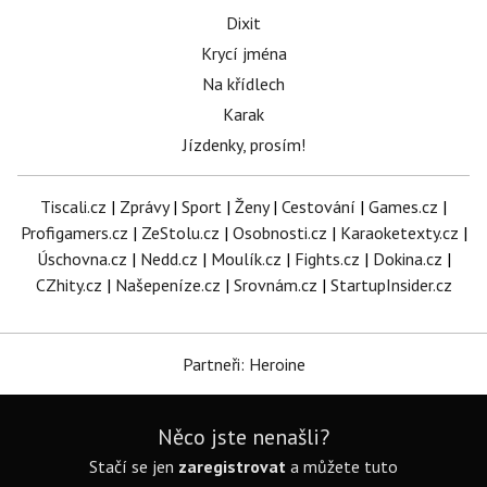
Dixit
Krycí jména
Na křídlech
Karak
Jízdenky, prosím!
Tiscali.cz
|
Zprávy
|
Sport
|
Ženy
|
Cestování
|
Games.cz
|
Profigamers.cz
|
ZeStolu.cz
|
Osobnosti.cz
|
Karaoketexty.cz
|
Úschovna.cz
|
Nedd.cz
|
Moulík.cz
|
Fights.cz
|
Dokina.cz
|
CZhity.cz
|
Našepeníze.cz
|
Srovnám.cz
|
StartupInsider.cz
Partneři: Heroine
Něco jste nenašli?
Stačí se jen
zaregistrovat
a můžete tuto