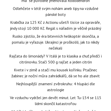
má“ se původně jmenovala Rododendron
Odlehčete v létě svým nohám aneb tipy na vzdušné
pánské boty
Krabička za 125 Kč z Actionu ušetří tisíce za opraváře,
jindy stojí 10 000 Kč. Regál s nářadím je věčně prázdný
Rusko zjistilo, že éra bitevních helikoptér skončila, a
pomalu je vyřazuje. Ukrajinci je proškolili, jak to nikdy
nečekali
Rajčata do limonády? V Itálii je to klasika a chuť předčí i
citrónovku. Stačí 500 g rajčat a jeden citrón
Kvete i v zimě a stačí mu kousek kořínku. Ptačinec
žabinec je noční můra zahrádkářů, dá se ho ale zbavit
Nejhloupější znamení zvěrokruhu: 4 hlupáci dle
astrologie
Ve vzduchu vydržel jen devět minut. Let Tu-154 se 115
lidmi skončil katastrofou