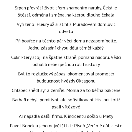
Srpen převrátí život třem znamením naruby. Čeká je
štěstí, odměna i změna, na kterou dlouho čekala
Vyřízeno: Fleury už si stihl s Muradovem domluvit
odvetu
Při bouřce na těchto pár věcí doma nezapomínejte.
Jednu zásadní chybu dělá téměř každý
Cukr, který stojí na špatné straně, pomáhá nádoru. Vědci
odhalili nebezpečnou roli fruktózy
Byl to rozlučkový zápas, okomentoval promotér
budoucnost hvězdy Oktagonu
Chlapec snědl sýr a zemřel. Mohla za to běžná bakterie
Barbaři nebyli primitivní, ale sofistikovaní. Historii totiž
psali vítězové
AI napadla další firmu. K incidentu došlo u Mety
Pavel Bobek a jeho největší hit: Píseň „Veď mě dál, cesto