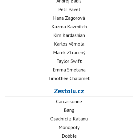
Andrej Babiš
Petr Pavel
Hana Zagorová
Kazma Kazmitch
Kim Kardashian
Karlos Vémola
Marek Ztracený
Taylor Swift
Emma Smetana
Timothée Chalamet
Zestolu.cz
Carcassonne
Bang
Osadníci z Katanu
Monopoly
Dobble