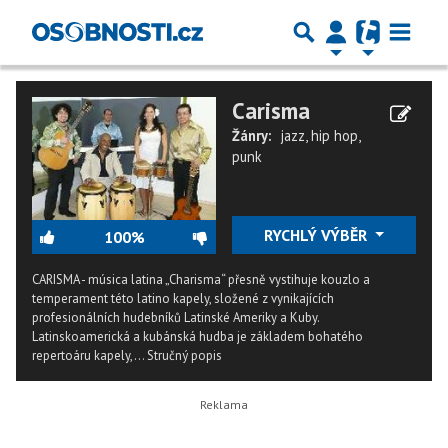
Carisma
Žánry:
jazz
,
hip hop
,
punk
RYCHLÝ VÝBĚR
100%
CARISMA - música latina „Charisma“ přesně vystihuje kouzlo a
temperament této latino kapely, složené z vynikajících
profesionálních hudebníků Latinské Ameriky a Kuby.
Latinskoamerická a kubánská hudba je základem bohatého
repertoáru kapely,...
Stručný popis