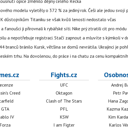
 kousnutí opice změnilo dějiny celého Řecka
 nového modelu vyletěly o 372 % za jediný rok. Češi ale jedou svojí
 K důstojníkům Titaniku se však kvůli lenosti nedostalo včas
anoušci ji přirovnali k rybářské síti. Nike prý ztratili cit pro módu
obilu a nepotřebuje registraci. Stačí zapnout a mluvíte s kýmkoli v
4 branců bránilo Kursk, většina se domů nevrátila. Ukrajinci je pohř
 českém trhu. Na dovolenou, do práce i na chatu za cenu kompaktní
mes.cz
Fights.cz
Osobnos
ecenze
UFC
Andrej B
sin's Creed
Oktagon
Petr Pa
tarfield
Clash of The Stars
Hana Zag
GTA
PFL
Kazma Kaz
iablo IV
KSW
Kim Karda
Forza
I am Figter
Karlos V