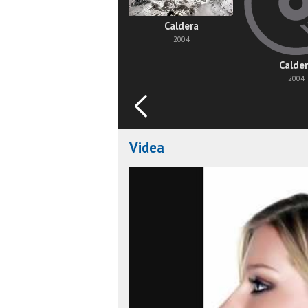
Caldera
2004
Calde
2004
Videa