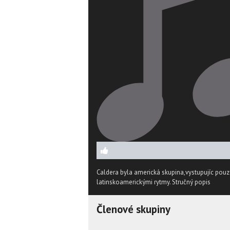
Caldera byla americká skupina,vystupujíc pouze
latinskoamerickými rytmy.
Stručný popis
Členové skupiny