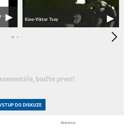
r -
PTDC
Kino-Viktor Tsoy
the 
Fest
komentáře, buďte první!
VSTUP DO DISKUZE