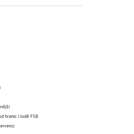
i
nější
od hranic i lodě FSB
červenci