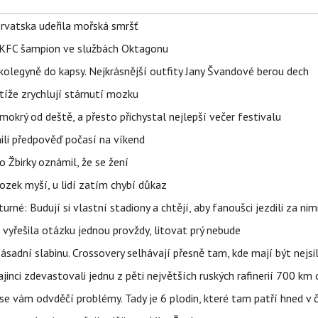
orvatska udeřila mořská smršť
 BKFC šampion ve službách Oktagonu
olegyně do kapsy. Nejkrásnější outfity Jany Švandové berou dech
íže zrychlují stárnutí mozku
mokrý od deště, a přesto přichystal nejlepší večer festivalu
ili předpověď počasí na víkend
 Žbirky oznámil, že se žení
ozek myší, u lidí zatím chybí důkaz
urné: Budují si vlastní stadiony a chtějí, aby fanoušci jezdili za nim
 vyřešila otázku jednou provždy, litovat prý nebude
sadní slabinu. Crossovery selhávají přesně tam, kde mají být nejsil
ajinci zdevastovali jednu z pěti největších ruských rafinerií 700 km 
se vám odvděčí problémy. Tady je 6 plodin, které tam patří hned v 