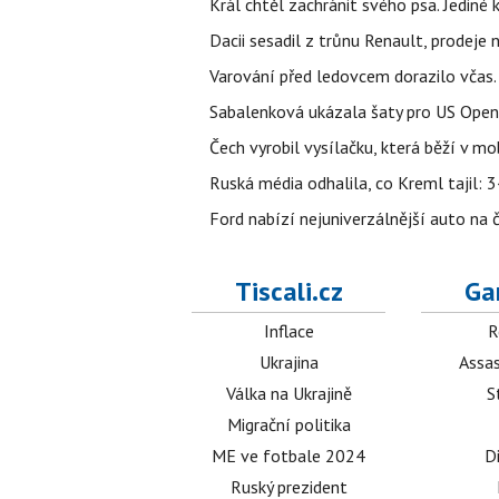
Král chtěl zachránit svého psa. Jediné
Dacii sesadil z trůnu Renault, prodeje
Varování před ledovcem dorazilo včas.
Sabalenková ukázala šaty pro US Open a f
Čech vyrobil vysílačku, která běží v m
Ruská média odhalila, co Kreml tajil: 34
Ford nabízí nejuniverzálnější auto na
Tiscali.cz
Ga
Inflace
R
Ukrajina
Assas
Válka na Ukrajině
S
Migrační politika
ME ve fotbale 2024
D
Ruský prezident