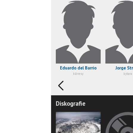
Eduardo del Barrio
Jorge St
klávesy
kytara
Diskografie