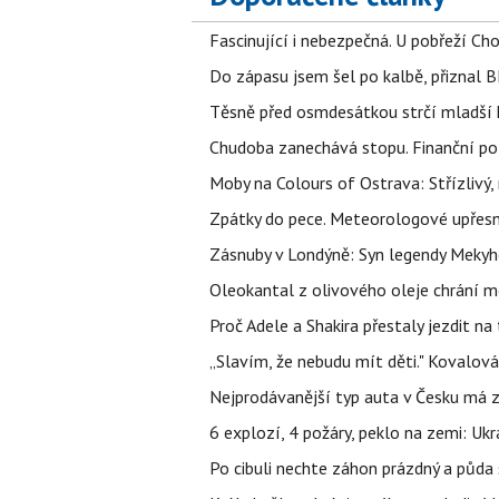
Fascinující i nebezpečná. U pobřeží Ch
Do zápasu jsem šel po kalbě, přiznal
Těsně před osmdesátkou strčí mladší k
Chudoba zanechává stopu. Finanční pot
Moby na Colours of Ostrava: Střízlivý, 
Zpátky do pece. Meteorologové upřesn
Zásnuby v Londýně: Syn legendy Mekyho
Oleokantal z olivového oleje chrání m
Proč Adele a Shakira přestaly jezdit na t
„Slavím, že nebudu mít děti." Kovalová
Nejprodávanější typ auta v Česku má zá
6 explozí, 4 požáry, peklo na zemi: Ukr
Po cibuli nechte záhon prázdný a půda 