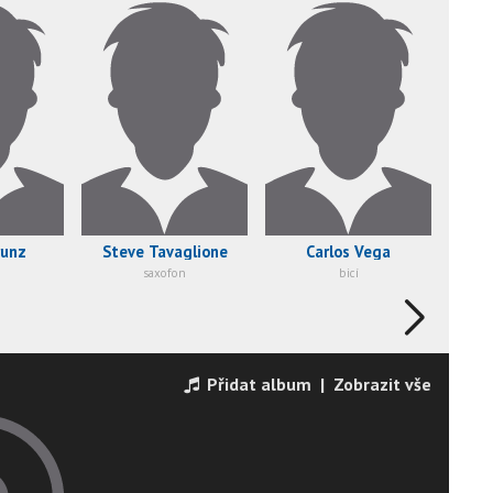
runz
Steve Tavaglione
Carlos Vega
saxofon
bicí
Přidat album
|
Zobrazit vše