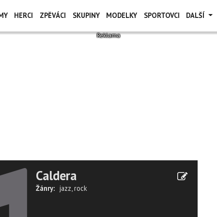
MY
HERCI
ZPĚVÁCI
SKUPINY
MODELKY
SPORTOVCI
DALŠÍ
Caldera
Žánry:
jazz
,
rock