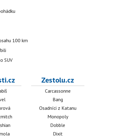
 pohádku
 dosahu 100 km
bili
ho SUV
ti.cz
Zestolu.cz
abiš
Carcassonne
vel
Bang
orová
Osadníci z Katanu
mitch
Monopoly
shian
Dobble
émola
Dixit