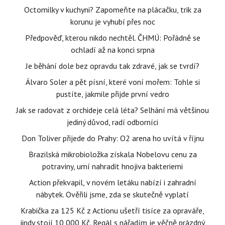
Octomilky v kuchyni? Zapomeňte na plácačku, trik za
korunu je vyhubí přes noc
Předpověď, kterou nikdo nechtěl. ČHMÚ: Pořádně se
ochladí až na konci srpna
Je běhání dole bez opravdu tak zdravé, jak se tvrdí?
Álvaro Soler a pět písní, které voní mořem: Tohle si
pustíte, jakmile přijde první vedro
Jak se radovat z orchideje celá léta? Selhání má většinou
jediný důvod, radí odborníci
Don Toliver přijede do Prahy: O2 arena ho uvítá v říjnu
Brazilská mikrobioložka získala Nobelovu cenu za
potraviny, umí nahradit hnojiva bakteriemi
Action překvapil, v novém letáku nabízí i zahradní
nábytek. Ověřili jsme, zda se skutečně vyplatí
Krabička za 125 Kč z Actionu ušetří tisíce za opraváře,
jindy stojí 10 000 Kč. Regál s nářadím je věčně prázdný