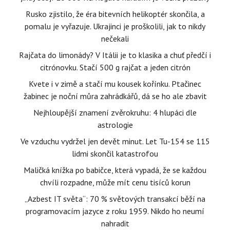
Rusko zjistilo, že éra bitevních helikoptér skončila, a
pomalu je vyřazuje. Ukrajinci je proškolili, jak to nikdy
nečekali
Rajčata do limonády? V Itálii je to klasika a chuť předčí i
citrónovku. Stačí 500 g rajčat a jeden citrón
Kvete i v zimě a stačí mu kousek kořínku. Ptačinec
žabinec je noční můra zahrádkářů, dá se ho ale zbavit
Nejhloupější znamení zvěrokruhu: 4 hlupáci dle
astrologie
Ve vzduchu vydržel jen devět minut. Let Tu-154 se 115
lidmi skončil katastrofou
Maličká knížka po babičce, která vypadá, že se každou
chvíli rozpadne, může mít cenu tisíců korun
„Azbest IT světa“: 70 % světových transakcí běží na
programovacím jazyce z roku 1959. Nikdo ho neumí
nahradit