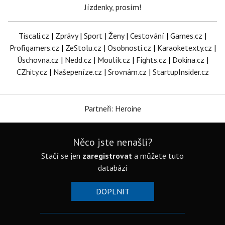
Jízdenky, prosím!
Tiscali.cz
|
Zprávy
|
Sport
|
Ženy
|
Cestování
|
Games.cz
|
Profigamers.cz
|
ZeStolu.cz
|
Osobnosti.cz
|
Karaoketexty.cz
|
Úschovna.cz
|
Nedd.cz
|
Moulík.cz
|
Fights.cz
|
Dokina.cz
|
CZhity.cz
|
Našepeníze.cz
|
Srovnám.cz
|
StartupInsider.cz
Partneři: Heroine
Něco jste nenašli?
Stačí se jen
zaregistrovat
a můžete tuto
databázi
DOPLNIT