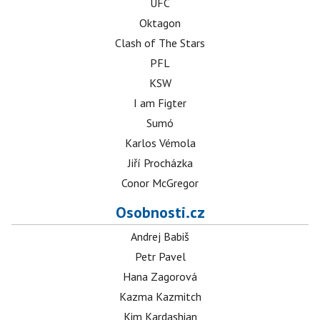
UFC
Oktagon
Clash of The Stars
PFL
KSW
I am Figter
Sumó
Karlos Vémola
Jiří Procházka
Conor McGregor
Osobnosti.cz
Andrej Babiš
Petr Pavel
Hana Zagorová
Kazma Kazmitch
Kim Kardashian