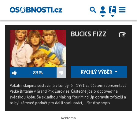
BUCKS FIZZ
RYCHLÝ VÝBĚR
83%
Vokální skupina sestavená v Londýně r. 1981 za účelem reprezentace
Velké Británie v Grand Prix Eurovize. Částečně jde o odpověď na
švédskou Abbu. Se skladbou Making Your Mind Up opravdu zvítězili a
to byl zároveň podnět pro další spolupráci,...
Stručný popis