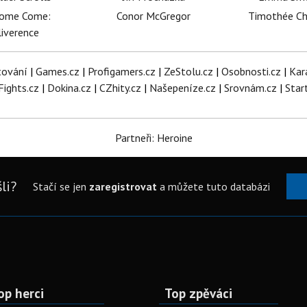
dome Come:
Conor McGregor
Timothée C
iverence
tování
|
Games.cz
|
Profigamers.cz
|
ZeStolu.cz
|
Osobnosti.cz
|
Kar
Fights.cz
|
Dokina.cz
|
CZhity.cz
|
Našepeníze.cz
|
Srovnám.cz
|
Star
Partneři: Heroine
li?
Stačí se jen
zaregistrovat
a můžete tuto databázi
op herci
Top zpěváci