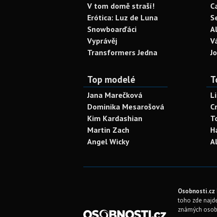
V tom domě straší!
C
Erótica: Luz de Luna
S
Snowboarďáci
A
Vyprávěj
V
Transformers Jedna
J
Top modelé
T
Jana Marečková
L
Dominika Mesarošová
C
Kim Kardashian
T
Martin Zach
H
Angel Wicky
A
Osobnosti.cz
toho zde najde
známých osob