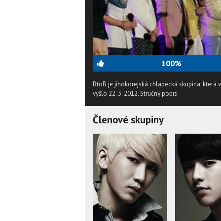
100%
BtoB je jihokorejská chlapecká skupina, která
vyšlo 22. 3. 2012.
Stručný popis
Členové skupiny