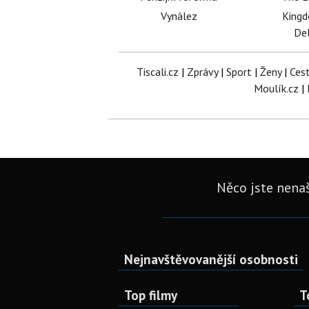
Vynález
King
Del
Tiscali.cz
|
Zprávy
|
Sport
|
Ženy
|
Ces
Moulík.cz
|
Něco jste nenaš
Nejnavštěvovanější osobnosti
Top filmy
T