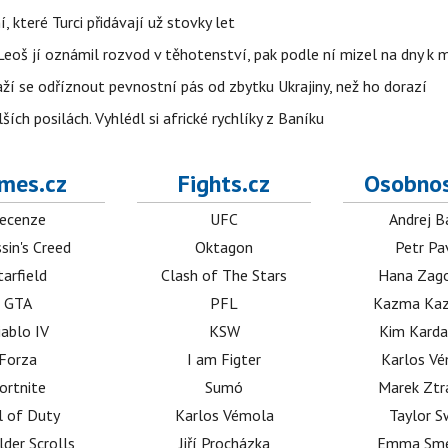
í, které Turci přidávají už stovky let
Leoš jí oznámil rozvod v těhotenství, pak podle ní mizel na dny k 
ží se odříznout pevnostní pás od zbytku Ukrajiny, než ho dorazí
ích posilách. Vyhlédl si africké rychlíky z Baníku
mes.cz
Fights.cz
Osobnos
ecenze
UFC
Andrej B
sin's Creed
Oktagon
Petr Pa
tarfield
Clash of The Stars
Hana Zag
GTA
PFL
Kazma Kaz
iablo IV
KSW
Kim Karda
Forza
I am Figter
Karlos V
ortnite
Sumó
Marek Ztr
l of Duty
Karlos Vémola
Taylor S
lder Scrolls
Jiří Procházka
Emma Sm