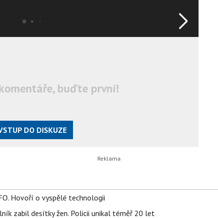
komentáře, buďte první!
VSTUP DO DISKUZE
FO. Hovoří o vyspělé technologii
ík zabil desítky žen. Policii unikal téměř 20 let