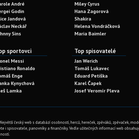
arole André
Miley Cyrus
ergei Godin
Hana Zagorová
lice Jandová
Shakira
áclav Neckář
Helena Vondráčková
ohnny Sins
Maria Baimler
op sportovci
Top spisovatelé
ionel Messi
Jan Werich
ristiano Ronaldo
Tomáš Lukavec
omáš Enge
Eduard Petiška
anka Kynychová
Karel Čapek
leš Lamka
Josef Veromír Pleva
Největší český web s databází osobností, herců, hereček, zpěváků, zpěvaček, mod
te i spisovatele, panovníky a finančníky. Vedle užitečných informací web obsahuje 
ností.