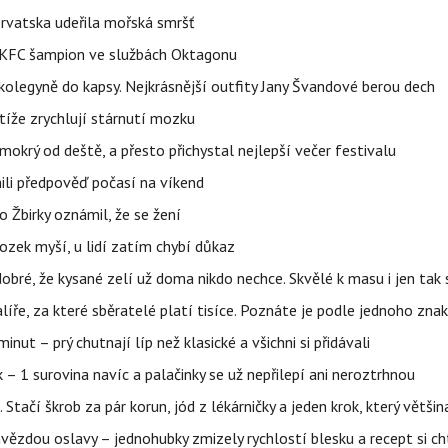
orvatska udeřila mořská smršť
 BKFC šampion ve službách Oktagonu
olegyně do kapsy. Nejkrásnější outfity Jany Švandové berou dech
íže zrychlují stárnutí mozku
mokrý od deště, a přesto přichystal nejlepší večer festivalu
ili předpověď počasí na víkend
 Žbirky oznámil, že se žení
ozek myší, u lidí zatím chybí důkaz
obré, že kysané zelí už doma nikdo nechce. Skvělé k masu i jen ta
alíře, za které sběratelé platí tisíce. Poznáte je podle jednoho zna
ut – prý chutnají líp než klasické a všichni si přidávali
 – 1 surovina navíc a palačinky se už nepřilepí ani neroztrhnou
. Stačí škrob za pár korun, jód z lékárničky a jeden krok, který větš
ězdou oslavy – jednohubky zmizely rychlostí blesku a recept si ch