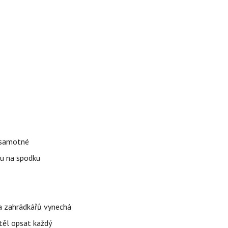
k samotné
ku na spodku
ina zahrádkářů vynechá
těl opsat každý