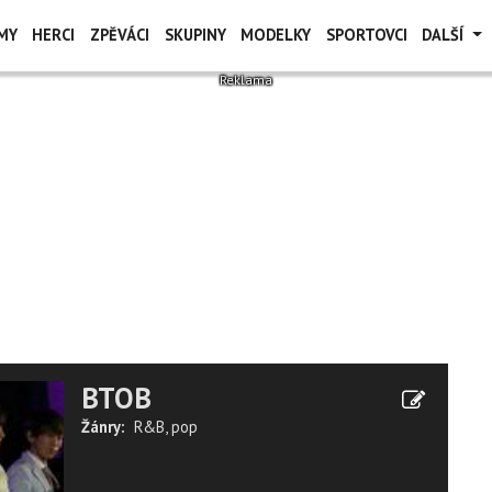
MY
HERCI
ZPĚVÁCI
SKUPINY
MODELKY
SPORTOVCI
DALŠÍ
BTOB
Žánry:
R&B
,
pop