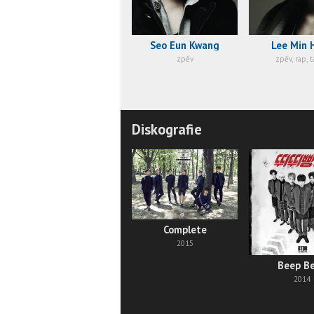
Seo Eun Kwang
Lee Min 
zpěv
zpěv, rap, 
Diskografie
Complete
2015
Beep B
2014