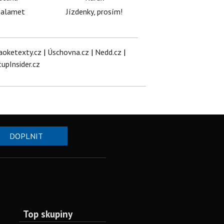
halamet
Jízdenky, prosím!
aoketexty.cz
|
Úschovna.cz
|
Nedd.cz
|
tupInsider.cz
DOPLNIT
Top skupiny