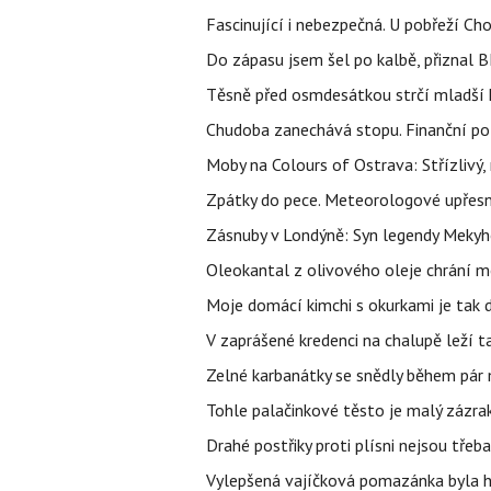
Fascinující i nebezpečná. U pobřeží Ch
Do zápasu jsem šel po kalbě, přiznal
Těsně před osmdesátkou strčí mladší k
Chudoba zanechává stopu. Finanční pot
Moby na Colours of Ostrava: Střízlivý, 
Zpátky do pece. Meteorologové upřesn
Zásnuby v Londýně: Syn legendy Mekyho
Oleokantal z olivového oleje chrání m
Moje domácí kimchi s okurkami je tak d
V zaprášené kredenci na chalupě leží t
Zelné karbanátky se snědly během pár min
Tohle palačinkové těsto je malý zázrak
Drahé postřiky proti plísni nejsou třeba
Vylepšená vajíčková pomazánka byla hv