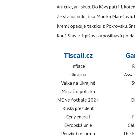
Ani cukr, ani sirup. Do kávy patří 1 kořen
Ze sta na nulu, říká Monika Marešová. 
Kreml opakuje taktiku z Pokrovsku. Sna
Kouč Slavie Trpišovský pošilhává po dalš
Tiscali.cz
Ga
Inflace
R
Ukrajina
Assas
Válka na Ukrajině
S
Migrační politika
ME ve fotbale 2024
D
Ruský prezident
Ceny energií
F
Evropská unie
Cal
Penzijní reforma
The E