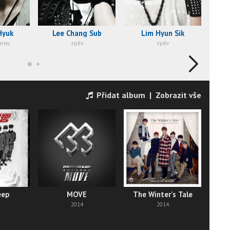
Hyuk
Lee Chang Sub
Lim Hyun Sik
P
tanec
zpěv
zpěv
Přidat album
|
Zobrazit vše
eep
MOVE
The Winter's Tale
2014
2014