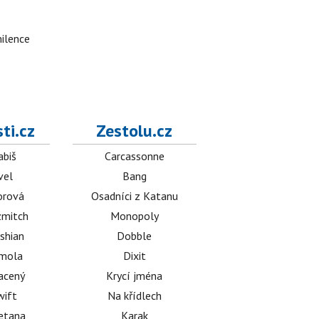
milence
ti.cz
Zestolu.cz
abiš
Carcassonne
vel
Bang
orová
Osadníci z Katanu
mitch
Monopoly
shian
Dobble
émola
Dixit
acený
Krycí jména
wift
Na křídlech
etana
Karak