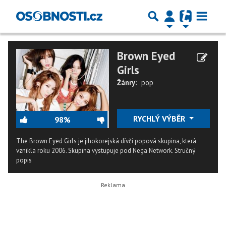
Brown Eyed
Girls
Žánry:
pop
RYCHLÝ VÝBĚR
98%
The Brown Eyed Girls je jihokorejská dívčí popová skupina, která
vznikla roku 2006. Skupina vystupuje pod Nega Network.
Stručný
popis