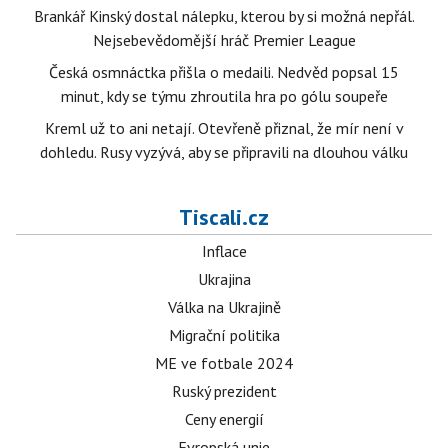
Brankář Kinský dostal nálepku, kterou by si možná nepřál.
Nejsebevědomější hráč Premier League
Česká osmnáctka přišla o medaili. Nedvěd popsal 15
minut, kdy se týmu zhroutila hra po gólu soupeře
Kreml už to ani netají. Otevřeně přiznal, že mír není v
dohledu. Rusy vyzývá, aby se připravili na dlouhou válku
Tiscali.cz
Inflace
Ukrajina
Válka na Ukrajině
Migrační politika
ME ve fotbale 2024
Ruský prezident
Ceny energií
Evropská unie