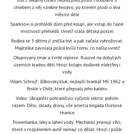
Jód z lékárny chrání okurky před plísní i houbami. S
chlebem z něj vznikne hnojivo, po kterém plodí o dva
měsíce déle
Sparksovi si prohlédli dům před koupí, ale vstup do tajné
místnosti přehlédli. Uvnitř stála dětská postel
Rodina se 3 dětmi jí zničila byt a pak začala vyhrožovat.
Majitelka zavolala policii kvůli tomu, co našla uvnitř
Okupovaný zmar a tvrdé represe: Rusové na dobytých
územích kradou děti. Hrozí kolaps dodávek elektřiny i
vody
Viliam Schrojf: žižkovský kluk, nejlepší brankář MS 1962 a
finále v Chile, které přepsaly jeho kariéru
Video: Ukrajinští pohraničníci vyčistili sektor jedním
rázem. Dělo, sklady, drony, vše smetla brigáda Ocelová
Hranice
Powerbanka, léky a lahev vody: Mechanici jmenují věci,
které v rozpáleném autě nemají co dělat. Hrozí i požár