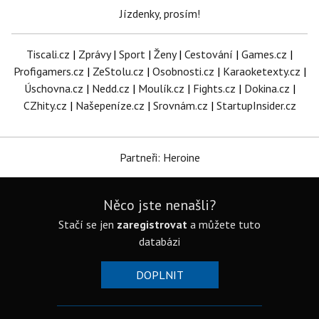
Jízdenky, prosím!
Tiscali.cz
|
Zprávy
|
Sport
|
Ženy
|
Cestování
|
Games.cz
|
Profigamers.cz
|
ZeStolu.cz
|
Osobnosti.cz
|
Karaoketexty.cz
|
Úschovna.cz
|
Nedd.cz
|
Moulík.cz
|
Fights.cz
|
Dokina.cz
|
CZhity.cz
|
Našepeníze.cz
|
Srovnám.cz
|
StartupInsider.cz
Partneři: Heroine
Něco jste nenašli?
Stačí se jen
zaregistrovat
a můžete tuto
databázi
DOPLNIT