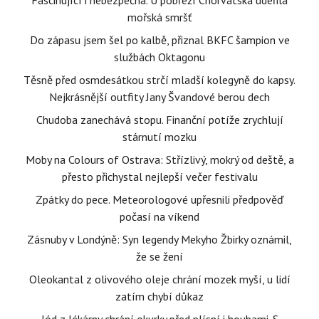
Fascinující i nebezpečná. U pobřeží Chorvatska udeřila
mořská smršť
Do zápasu jsem šel po kalbě, přiznal BKFC šampion ve
službách Oktagonu
Těsně před osmdesátkou strčí mladší kolegyně do kapsy.
Nejkrásnější outfity Jany Švandové berou dech
Chudoba zanechává stopu. Finanční potíže zrychlují
stárnutí mozku
Moby na Colours of Ostrava: Střízlivý, mokrý od deště, a
přesto přichystal nejlepší večer festivalu
Zpátky do pece. Meteorologové upřesnili předpověď
počasí na víkend
Zásnuby v Londýně: Syn legendy Mekyho Žbirky oznámil,
že se žení
Oleokantal z olivového oleje chrání mozek myší, u lidí
zatím chybí důkaz