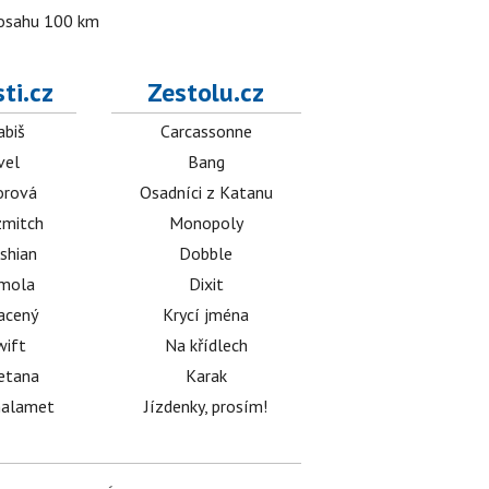
 dosahu 100 km
ti.cz
Zestolu.cz
abiš
Carcassonne
vel
Bang
orová
Osadníci z Katanu
mitch
Monopoly
shian
Dobble
émola
Dixit
acený
Krycí jména
wift
Na křídlech
etana
Karak
halamet
Jízdenky, prosím!