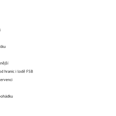
i
álku
nější
od hranic i lodě FSB
červenci
 pohádku