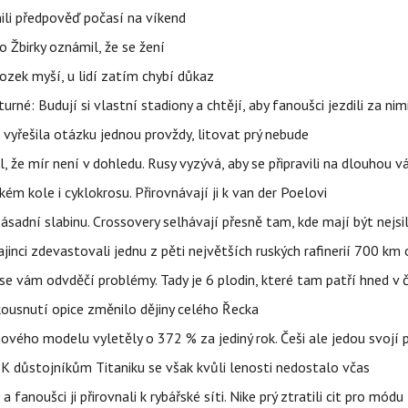
ili předpověď počasí na víkend
 Žbirky oznámil, že se žení
ozek myší, u lidí zatím chybí důkaz
urné: Budují si vlastní stadiony a chtějí, aby fanoušci jezdili za nim
 vyřešila otázku jednou provždy, litovat prý nebude
l, že mír není v dohledu. Rusy vyzývá, aby se připravili na dlouhou v
m kole i cyklokrosu. Přirovnávají ji k van der Poelovi
sadní slabinu. Crossovery selhávají přesně tam, kde mají být nejsil
ajinci zdevastovali jednu z pěti největších ruských rafinerií 700 km 
se vám odvděčí problémy. Tady je 6 plodin, které tam patří hned v 
 kousnutí opice změnilo dějiny celého Řecka
 nového modelu vyletěly o 372 % za jediný rok. Češi ale jedou svojí
 K důstojníkům Titaniku se však kvůli lenosti nedostalo včas
anoušci ji přirovnali k rybářské síti. Nike prý ztratili cit pro módu