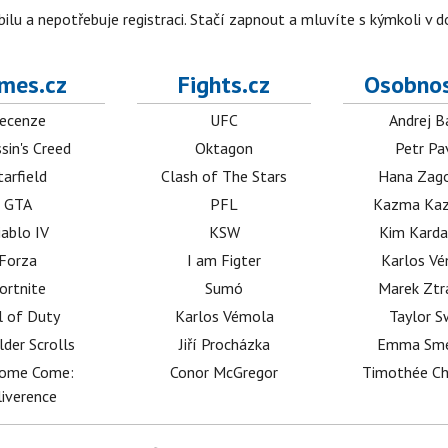
obilu a nepotřebuje registraci. Stačí zapnout a mluvíte s kýmkoli v
mes.cz
Fights.cz
Osobnos
ecenze
UFC
Andrej B
sin's Creed
Oktagon
Petr Pa
tarfield
Clash of The Stars
Hana Zag
GTA
PFL
Kazma Kaz
iablo IV
KSW
Kim Karda
Forza
I am Figter
Karlos V
ortnite
Sumó
Marek Ztr
l of Duty
Karlos Vémola
Taylor S
lder Scrolls
Jiří Procházka
Emma Sm
dome Come:
Conor McGregor
Timothée C
iverence