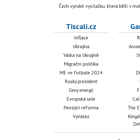
Čech vyrobil vysílačku, která běží v m
Tiscali.cz
Ga
Inflace
R
Ukrajina
Assas
Válka na Ukrajině
S
Migrační politika
ME ve fotbale 2024
D
Ruský prezident
Ceny energií
F
Evropská unie
Cal
Penzijní reforma
The E
Vynález
King
Del