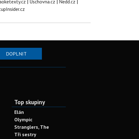
aoketexty.cz
|
Úschovna.cz
|
Nedd.cz
|
tupInsider.cz
DOPLNIT
Top skupiny
Elán
Olympic
Stranglers, The
Tři sestry