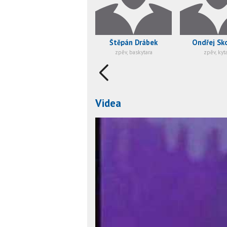
Štěpán Drábek
Ondřej Sk
zpěv, baskytara
zpěv, kyt
Videa