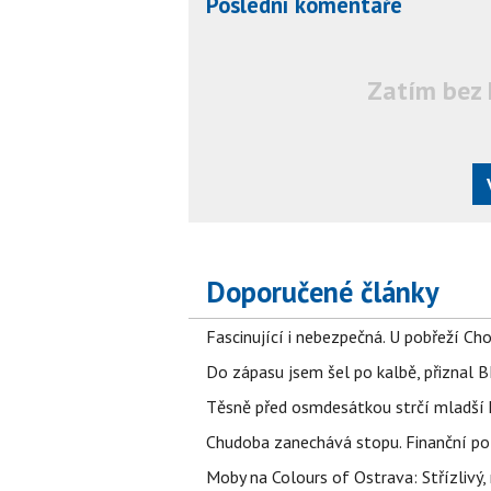
Poslední komentáře
Zatím bez 
Doporučené články
Fascinující i nebezpečná. U pobřeží Ch
Do zápasu jsem šel po kalbě, přiznal
Těsně před osmdesátkou strčí mladší k
Chudoba zanechává stopu. Finanční pot
Moby na Colours of Ostrava: Střízlivý, 