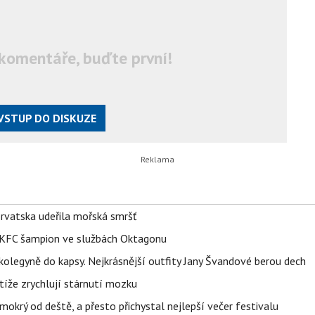
komentáře, buďte první!
VSTUP DO DISKUZE
orvatska udeřila mořská smršť
 BKFC šampion ve službách Oktagonu
olegyně do kapsy. Nejkrásnější outfity Jany Švandové berou dech
íže zrychlují stárnutí mozku
mokrý od deště, a přesto přichystal nejlepší večer festivalu