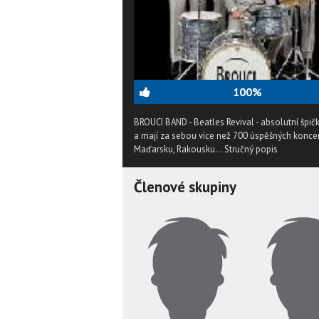
100%
BROUCI BAND - Beatles Revival - absolutní špič
a mají za sebou více než 700 úspěšných koncert
Maďarsku, Rakousku...
Stručný popis
Členové skupiny