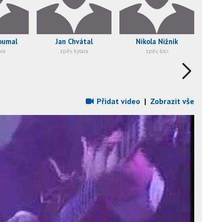
oumal
Jan Chvátal
Nikola Nižník
ara
zpěv, kytara
zpěv, bicí
Přidat video
|
Zobrazit vše