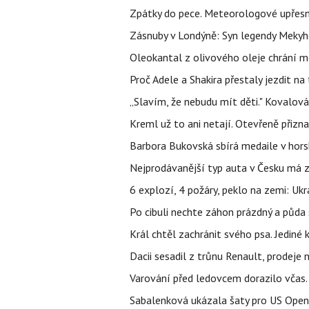
Zpátky do pece. Meteorologové upřesn
Zásnuby v Londýně: Syn legendy Mekyho
Oleokantal z olivového oleje chrání m
Proč Adele a Shakira přestaly jezdit na t
„Slavím, že nebudu mít děti." Kovalová
Kreml už to ani netají. Otevřeně přizna
Barbora Bukovská sbírá medaile v horské
Nejprodávanější typ auta v Česku má zá
6 explozí, 4 požáry, peklo na zemi: Ukr
Po cibuli nechte záhon prázdný a půda 
Král chtěl zachránit svého psa. Jediné
Dacii sesadil z trůnu Renault, prodeje
Varování před ledovcem dorazilo včas.
Sabalenková ukázala šaty pro US Open a f