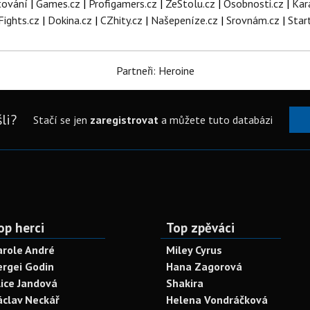
tování
|
Games.cz
|
Profigamers.cz
|
ZeStolu.cz
|
Osobnosti.cz
|
Kar
Fights.cz
|
Dokina.cz
|
CZhity.cz
|
Našepeníze.cz
|
Srovnám.cz
|
Star
Partneři: Heroine
li?
Stačí se jen
zaregistrovat
a můžete tuto databázi
op herci
Top zpěváci
arole André
Miley Cyrus
ergei Godin
Hana Zagorová
lice Jandová
Shakira
áclav Neckář
Helena Vondráčková