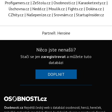
Profigamers.cz
|
ZeStolu.cz
|
Osobnosti.cz
|
Karaoketexty.cz
|
Úschovna.cz
|
Nedd.cz
|
Moulík.cz
|
Fights.cz
|
Dokina.cz
|
CZhity.cz
|
Našepeníze.cz
|
Srovnám.cz
|
StartupInsider.cz
Partneři: Heroine
Něco jste nenašli?
Stačí se jen
zaregistrovat
a můžete tuto
databázi
DOPLNIT
Osobnosti.cz
Největší český web s databází osobností, herců, hereček,