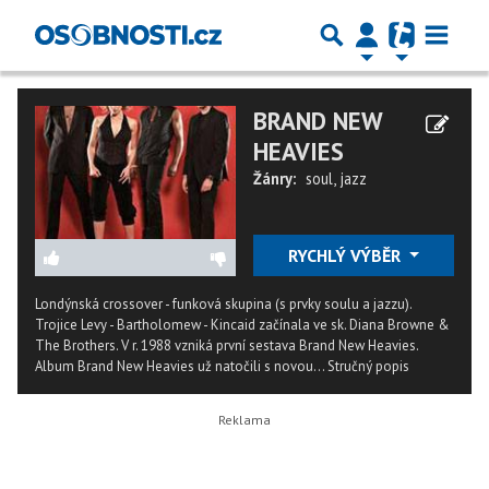
BRAND NEW
HEAVIES
Žánry:
soul
,
jazz
RYCHLÝ VÝBĚR
Londýnská crossover - funková skupina (s prvky soulu a jazzu).
Trojice Levy - Bartholomew - Kincaid začínala ve sk. Diana Browne &
The Brothers. V r. 1988 vzniká první sestava Brand New Heavies.
Album Brand New Heavies už natočili s novou...
Stručný popis