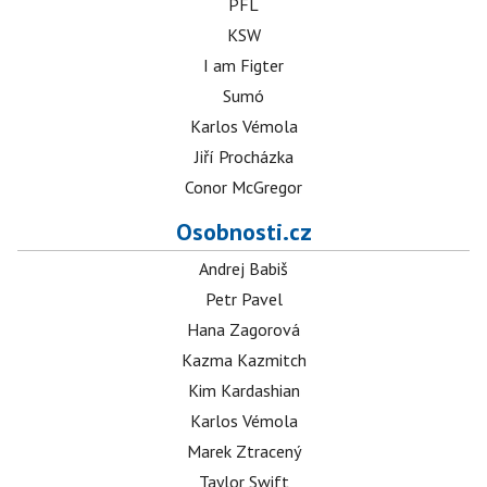
PFL
KSW
I am Figter
Sumó
Karlos Vémola
Jiří Procházka
Conor McGregor
Osobnosti.cz
Andrej Babiš
Petr Pavel
Hana Zagorová
Kazma Kazmitch
Kim Kardashian
Karlos Vémola
Marek Ztracený
Taylor Swift