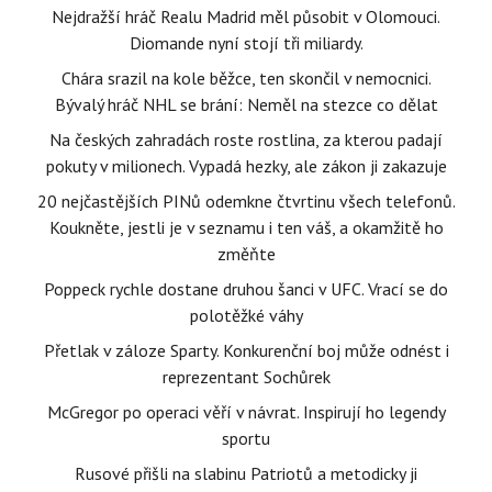
Nejdražší hráč Realu Madrid měl působit v Olomouci.
Diomande nyní stojí tři miliardy.
Chára srazil na kole běžce, ten skončil v nemocnici.
Bývalý hráč NHL se brání: Neměl na stezce co dělat
Na českých zahradách roste rostlina, za kterou padají
pokuty v milionech. Vypadá hezky, ale zákon ji zakazuje
20 nejčastějších PINů odemkne čtvrtinu všech telefonů.
Koukněte, jestli je v seznamu i ten váš, a okamžitě ho
změňte
Poppeck rychle dostane druhou šanci v UFC. Vrací se do
polotěžké váhy
Přetlak v záloze Sparty. Konkurenční boj může odnést i
reprezentant Sochůrek
McGregor po operaci věří v návrat. Inspirují ho legendy
sportu
Rusové přišli na slabinu Patriotů a metodicky ji