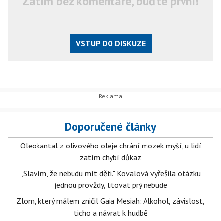
Zatím bez komentáře, buďte první!
VSTUP DO DISKUZE
Doporučené články
Oleokantal z olivového oleje chrání mozek myší, u lidí
zatím chybí důkaz
„Slavím, že nebudu mít děti." Kovalová vyřešila otázku
jednou provždy, litovat prý nebude
Zlom, který málem zničil Gaia Mesiah: Alkohol, závislost,
ticho a návrat k hudbě