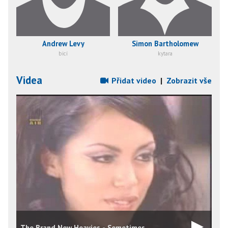
Andrew Levy
Simon Bartholomew
bicí
kytara
Videa
Přidat video
|
Zobrazit vše
The Brand New Heavies - Sometimes