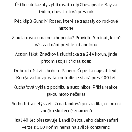
Ústřice dokázaly vyfiltrovat celý Chesapeake Bay za
týden, dnes to trvá přes rok
Pět klipů Guns N‘ Roses, které se zapsaly do rockové
historie
Z auta rovnou na neschopenku? Pravidlo 5 minut, které
vás zachrání před letní angínou
Action láká: Značková sluchátka za 244 korun, jinde
přitom stojí i třikrát tolik
Dobrodružství s bohem Panem: Čepelka napsal text,
Kubišová ho zpívala, melodie je stará přes 400 let
Kuchařová vyšla z podniku a auto nikde. Přišla reakce,
jakou nikdo nečekal
Sedm let a celý svět: Zora Jandová prozradila, co pro ni
vnučka skutečně znamená
Ital 40 let přestavuje Lancii Delta. Jeho dakar-safari
verze s 500 koňmi nemá na světě konkurenci