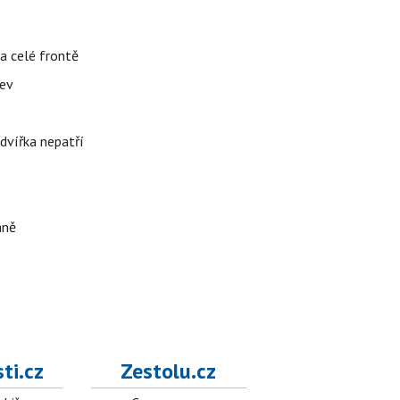
a celé frontě
lev
dvířka nepatří
aně
ti.cz
Zestolu.cz