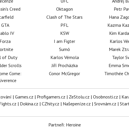
ecenze
UFC
Andrej B
sin's Creed
Oktagon
Petr Pa
tarfield
Clash of The Stars
Hana Zag
GTA
PFL
Kazma Kaz
iablo IV
KSW
Kim Karda
Forza
I am Figter
Karlos V
ortnite
Sumó
Marek Ztr
l of Duty
Karlos Vémola
Taylor S
lder Scrolls
Jiří Procházka
Emma Sm
dome Come:
Conor McGregor
Timothée C
iverence
tování
|
Games.cz
|
Profigamers.cz
|
ZeStolu.cz
|
Osobnosti.cz
|
Kar
Fights.cz
|
Dokina.cz
|
CZhity.cz
|
Našepeníze.cz
|
Srovnám.cz
|
Star
Partneři: Heroine