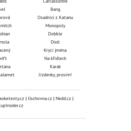
abiš
Carcassonne
vel
Bang
orová
Osadníci z Katanu
mitch
Monopoly
shian
Dobble
émola
Dixit
acený
Krycí jména
wift
Na křídlech
etana
Karak
halamet
Jízdenky, prosím!
aoketexty.cz
|
Úschovna.cz
|
Nedd.cz
|
tupInsider.cz