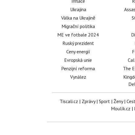
Inflace
R
Ukrajina
Assas
Válka na Ukrajině
S
Migrační politika
ME ve fotbale 2024
D
Ruský prezident
Ceny energií
F
Evropská unie
Cal
Penzijní reforma
The E
Vynález
King
Del
Tiscali.cz
|
Zprávy
|
Sport
|
Ženy
|
Ces
Moulík.cz
|