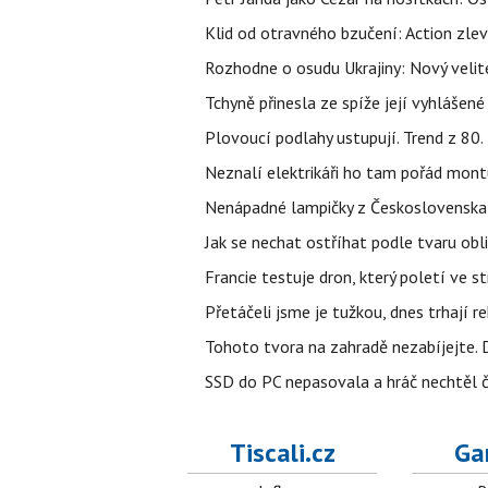
Klid od otravného bzučení: Action zlev
Rozhodne o osudu Ukrajiny: Nový velit
Tchyně přinesla ze spíže její vyhlášené
Plovoucí podlahy ustupují. Trend z 80.
Neznalí elektrikáři ho tam pořád mont
Nenápadné lampičky z Československa m
Jak se nechat ostříhat podle tvaru obli
Francie testuje dron, který poletí ve s
Přetáčeli jsme je tužkou, dnes trhají r
Tohoto tvora na zahradě nezabíjejte. 
SSD do PC nepasovala a hráč nechtěl č
Tiscali.cz
Ga