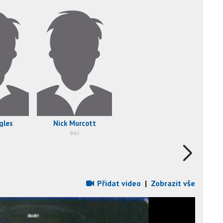
gles
Nick Murcott
bicí
Přidat video
|
Zobrazit vše