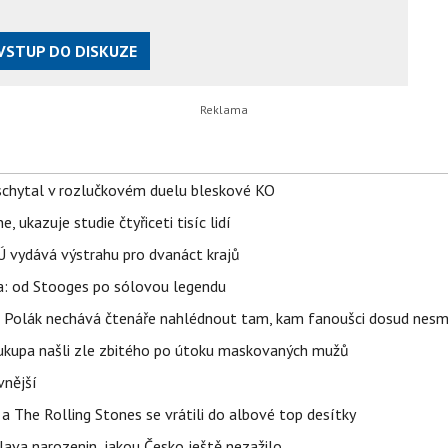
VSTUP DO DISKUZE
schytal v rozlučkovém duelu bleskové KO
, ukazuje studie čtyřiceti tisíc lidí
Ú vydává výstrahu pro dvanáct krajů
pa: od Stooges po sólovou legendu
dra Polák nechává čtenáře nahlédnout tam, kam fanoušci dosud nesm
Soukupa našli zle zbitého po útoku maskovaných mužů
vnější
a The Rolling Stones se vrátili do albové top desítky
lava narozenin, jakou Česko ještě nezažilo