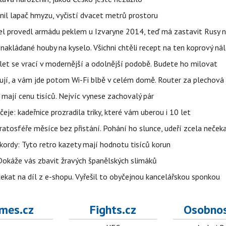
nil lapač hmyzu, vyčistí dvacet metrů prostoru
el provedl armádu peklem u Izvaryne 2014, teď má zastavit Rusy n
 nakládané houby na kyselo. Všichni chtěli recept na ten koprový ná
 let se vrací v modernější a odolnější podobě. Budete ho milovat
ují, a vám jde potom Wi-Fi blbě v celém domě. Router za plechová 
ají cenu tisíců. Nejvíc vynese zachovalý pár
čeje: kadeřnice prozradila triky, které vám uberou i 10 let
tratosféře měsíce bez přistání. Pohání ho slunce, udeří zcela neček
ekordy: Tyto retro kazety mají hodnotu tisíců korun
Dokáže vás zbavit žravých španělských slimáků
ekat na díl z e-shopu. Vyřešil to obyčejnou kancelářskou sponkou
mes.cz
Fights.cz
Osobnos