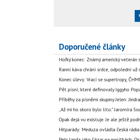
Doporučené články
Hořký konec: Známý americký veterán 
Ranní káva chrání srdce, odpolední už ne
Konec úlevy: Vrací se supertropy, ČHM
Pět písní, které definovaly Iggyho Po
Příběhy za písněmi skupiny Jelen: Jin
„Až mi ho skoro bylo líto." Jaromíra 
Opak dejá vu existuje. Je ale ještě podi
Hitparády: Meduza ovládla česká rádia 
Petr Janda jako Cézar na nosítkách: Os