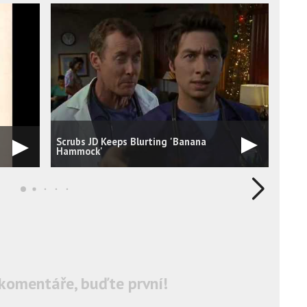
Scrubs JD Keeps Blurting 'Banana
leste
Hammock'
komentáře, buďte první!