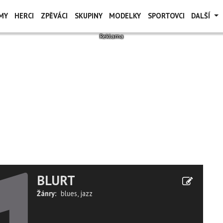
MY
HERCI
ZPĚVÁCI
SKUPINY
MODELKY
SPORTOVCI
DALŠÍ
BLURT
Žánry:
blues
,
jazz