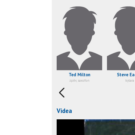
Ted Milton
Steve Ea
zpěv, saxofon
kytara
Videa