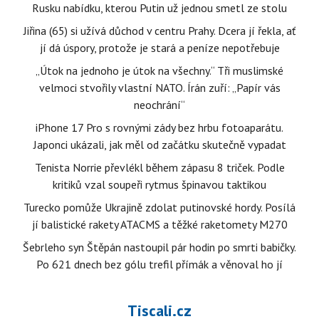
Rusku nabídku, kterou Putin už jednou smetl ze stolu
Jiřina (65) si užívá důchod v centru Prahy. Dcera jí řekla, ať
jí dá úspory, protože je stará a peníze nepotřebuje
„Útok na jednoho je útok na všechny.“ Tři muslimské
velmoci stvořily vlastní NATO. Írán zuří: „Papír vás
neochrání“
iPhone 17 Pro s rovnými zády bez hrbu fotoaparátu.
Japonci ukázali, jak měl od začátku skutečně vypadat
Tenista Norrie převlékl během zápasu 8 triček. Podle
kritiků vzal soupeři rytmus špinavou taktikou
Turecko pomůže Ukrajině zdolat putinovské hordy. Posílá
jí balistické rakety ATACMS a těžké raketomety M270
Šebrleho syn Štěpán nastoupil pár hodin po smrti babičky.
Po 621 dnech bez gólu trefil přímák a věnoval ho jí
Tiscali.cz