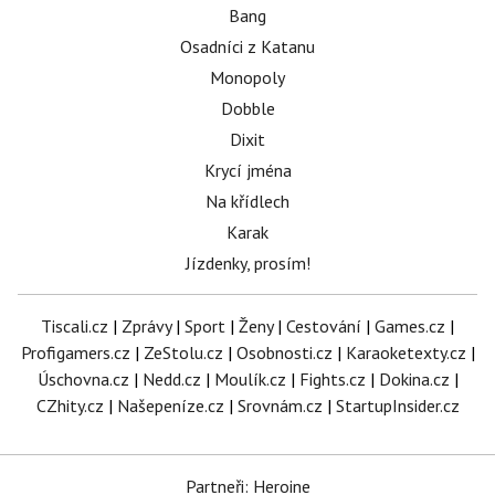
Bang
Osadníci z Katanu
Monopoly
Dobble
Dixit
Krycí jména
Na křídlech
Karak
Jízdenky, prosím!
Tiscali.cz
|
Zprávy
|
Sport
|
Ženy
|
Cestování
|
Games.cz
|
Profigamers.cz
|
ZeStolu.cz
|
Osobnosti.cz
|
Karaoketexty.cz
|
Úschovna.cz
|
Nedd.cz
|
Moulík.cz
|
Fights.cz
|
Dokina.cz
|
CZhity.cz
|
Našepeníze.cz
|
Srovnám.cz
|
StartupInsider.cz
Partneři: Heroine