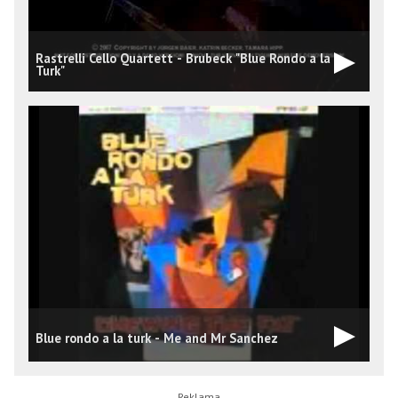
Rastrelli Cello Quartett - Brubeck "Blue Rondo a la
Turk"
Blue rondo a la turk - Me and Mr Sanchez
B