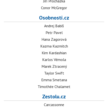
Jiří Procházka
Conor McGregor
Osobnosti.cz
Andrej Babiš
Petr Pavel
Hana Zagorová
Kazma Kazmitch
Kim Kardashian
Karlos Vémola
Marek Ztracený
Taylor Swift
Emma Smetana
Timothée Chalamet
Zestolu.cz
Carcassonne