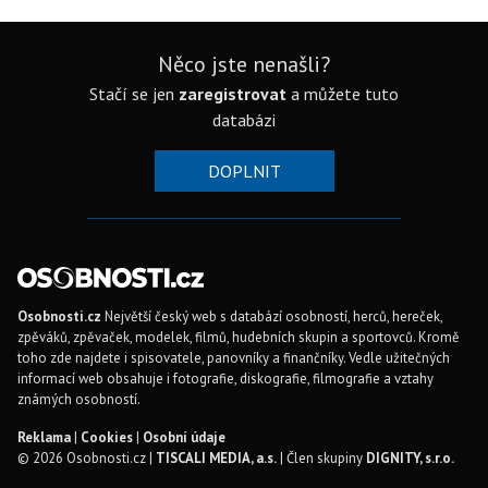
Něco jste nenašli?
Stačí se jen
zaregistrovat
a můžete tuto
databázi
DOPLNIT
Osobnosti.cz
Největší český web s databází osobností, herců, hereček,
zpěváků, zpěvaček, modelek, filmů, hudebních skupin a sportovců. Kromě
toho zde najdete i spisovatele, panovníky a finančníky. Vedle užitečných
informací web obsahuje i fotografie, diskografie, filmografie a vztahy
známých osobností.
Reklama
|
Cookies
|
Osobní údaje
© 2026 Osobnosti.cz |
TISCALI MEDIA, a.s.
| Člen skupiny
DIGNITY, s.r.o.