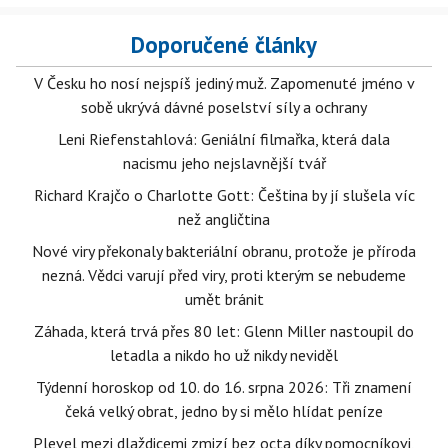
Doporučené články
V Česku ho nosí nejspíš jediný muž. Zapomenuté jméno v
sobě ukrývá dávné poselství síly a ochrany
Leni Riefenstahlová: Geniální filmařka, která dala
nacismu jeho nejslavnější tvář
Richard Krajčo o Charlotte Gott: Čeština by jí slušela víc
než angličtina
Nové viry překonaly bakteriální obranu, protože je příroda
nezná. Vědci varují před viry, proti kterým se nebudeme
umět bránit
Záhada, která trvá přes 80 let: Glenn Miller nastoupil do
letadla a nikdo ho už nikdy neviděl
Týdenní horoskop od 10. do 16. srpna 2026: Tři znamení
čeká velký obrat, jedno by si mělo hlídat peníze
Plevel mezi dlaždicemi zmizí bez octa díky pomocníkovi,