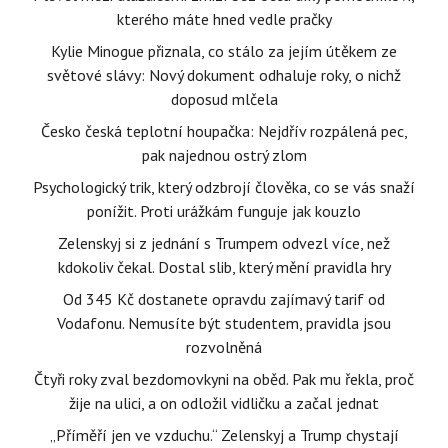
kterého máte hned vedle pračky
Kylie Minogue přiznala, co stálo za jejím útěkem ze
světové slávy: Nový dokument odhaluje roky, o nichž
doposud mlčela
Česko česká teplotní houpačka: Nejdřív rozpálená pec,
pak najednou ostrý zlom
Psychologický trik, který odzbrojí člověka, co se vás snaží
ponížit. Proti urážkám funguje jak kouzlo
Zelenskyj si z jednání s Trumpem odvezl více, než
kdokoliv čekal. Dostal slib, který mění pravidla hry
Od 345 Kč dostanete opravdu zajímavý tarif od
Vodafonu. Nemusíte být studentem, pravidla jsou
rozvolněná
Čtyři roky zval bezdomovkyni na oběd. Pak mu řekla, proč
žije na ulici, a on odložil vidličku a začal jednat
„Příměří jen ve vzduchu.“ Zelenskyj a Trump chystají