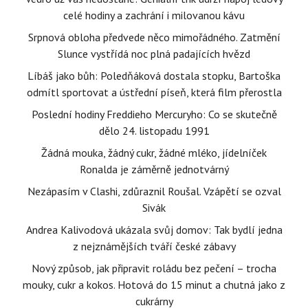
celé hodiny a zachrání i milovanou kávu
Srpnová obloha předvede něco mimořádného. Zatmění
Slunce vystřídá noc plná padajících hvězd
Líbáš jako bůh: Poledňáková dostala stopku, Bartoška
odmítl sportovat a ústřední píseň, která film přerostla
Poslední hodiny Freddieho Mercuryho: Co se skutečně
dělo 24. listopadu 1991
Žádná mouka, žádný cukr, žádné mléko, jídelníček
Ronalda je záměrně jednotvárný
Nezápasím v Clashi, zdůraznil Roušal. Vzápětí se ozval
Sivák
Andrea Kalivodová ukázala svůj domov: Tak bydlí jedna
z nejznámějších tváří české zábavy
Nový způsob, jak připravit roládu bez pečení – trocha
mouky, cukr a kokos. Hotová do 15 minut a chutná jako z
cukrárny