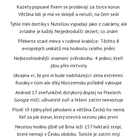
Kazety popsané fixem se prodávají za tisíce korun.
Většina lidí je má ve sklepě a netuší, na čem sedí
Tyhle mini dortíky s Nutellou vypadají jako z cukrárny, ale
zvládne je každý. Nejjednodušší dezert, co znám
Přeberte staré mince v rodinné krabičce: Těchto 8
evropských unikátů má hodnotu celého jmění
Nejbezohlednější znamení zvěrokruhu: 4 jedinci, kteří
jdou přes mrtvoly
Ukrajina ví, že pro ni bude nadcházející zima extrémní.
Rusáky v tom ale díky Nizozemsku pořádně vykoupe
Android 17 znefunkčnil dotykový displej na Pixelech.
Google mlčí, uživatelé zuří a řešení zatím neexistuje
Plodí tři týdny před jahodami a většina Čechů ho nemá.
Keř za pár korun, který otevírá sezonu jako první
Necelou hodinu jižně od Brna leží 157 hektarů stepi,
které nemají v Česku obdobu. Turisté je zatím míjí