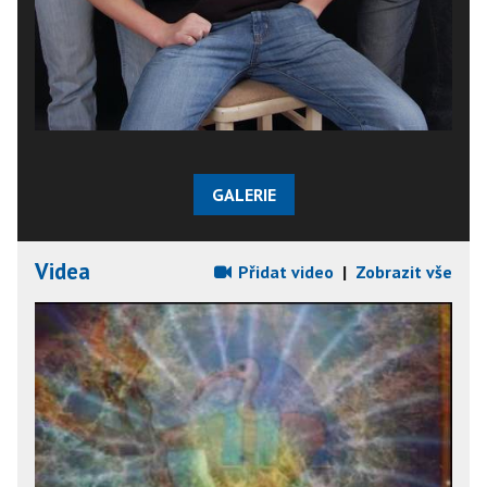
GALERIE
Videa
Přidat video
|
Zobrazit vše