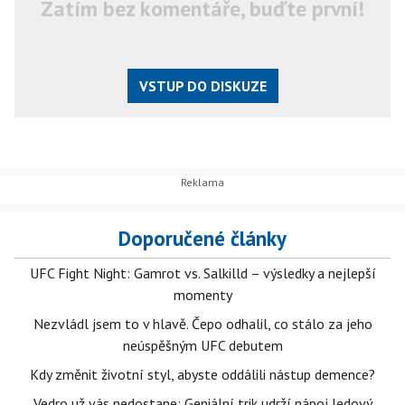
Zatím bez komentáře, buďte první!
VSTUP DO DISKUZE
Doporučené články
UFC Fight Night: Gamrot vs. Salkilld – výsledky a nejlepší
momenty
Nezvládl jsem to v hlavě. Čepo odhalil, co stálo za jeho
neúspěšným UFC debutem
Kdy změnit životní styl, abyste oddálili nástup demence?
Vedro už vás nedostane: Geniální trik udrží nápoj ledový