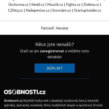
Úschovna.cz
|
Nedd.cz
|
Moulík.cz
|
Fights.cz
|
Dokina.cz
|
CZhity.cz
|
Našepeníze.cz
|
Srovnám.cz
|
StartupInsider.cz
Partneři: Heroine
Něco jste nenašli?
Stačí se jen
zaregistrovat
a můžete tuto
databázi
DOPLNIT
Osobnosti.cz
Největší český web s databází osobností, herců, hereček,
zpěváků, zpěvaček, modelek, filmů, hudebních skupin a sportovců. Kromě