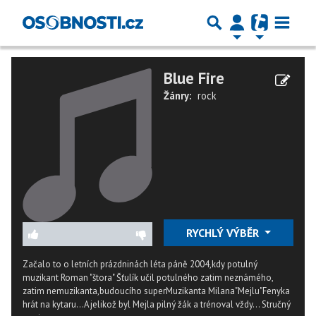
Blue Fire
Žánry:
rock
RYCHLÝ VÝBĚR
Začalo to o letních prázdninách léta páně 2004,kdy potulný
muzikant Roman "štora" Šťulík učil potulného zatim neznámého,
zatim nemuzikanta,budoucího superMuzikanta Milana"Mejlu"Fenyka
hrát na kytaru...A jelikož byl Mejla pilný žák a trénoval vždy...
Stručný