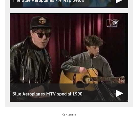
The Blue Aeroplanes - A Map Below
Blue Aeroplanes MTV special 1990
T