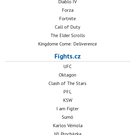
Diablo IV
Forza
Fortnite
Call of Duty
The Elder Scrolls
Kingdome Come: Deliverence
Fights.cz
UFC
Oktagon
Clash of The Stars
PFL
KSW
I am Figter
Sumó
Karlos Vémola
Jiří Procházka