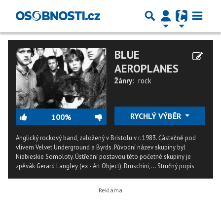
BLUE
AEROPLANES
Žánry:
rock
RYCHLÝ VÝBĚR
100%
Anglický rockový band, založený v Bristolu v r. 1983. Částečně pod
vlivem Velvet Underground a Byrds. Původní název skupiny byl
Niebieskie Somoloty. Ústřední postavou této početné skupiny je
zpěvák Gerard Langley (ex - Art Object). Bruschini,...
Stručný popis