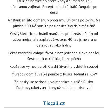
Tři lžíce hořčice do horké vody a slimáci se zelí
přestanou zajímat. Recept od zahrádkářů funguje i po
dešti
Air Bank snížilo odměnu v programu Unity na polovinu. Na
plných 300 Kč musíte poslat desítky tisíc měsíčně
Český šlechtic zachránil manželku před znásilněním od
rudoarmějce, ale zaplatil životem; 40 let jsme vraha
oslavovali jako hrdinu
Lékař zachránil chlapci život a bez jediného slova odešel.
Sestra pak otci řekla, kam spěchá
Roušal se vymezil proti Clashi. Sivák ho vybídl k souboji
Muradov odmítl velké peníze z Ruska. Jednal i s KSW
Zelenskyj se rozhodl uvalit sankce a zničit Rusko.
Putinovy rakety ani drony už nebudou existovat
Tiscali.cz