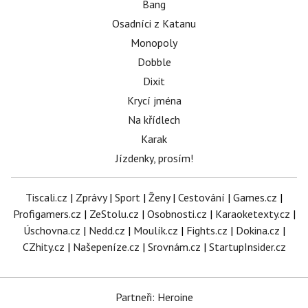
Bang
Osadníci z Katanu
Monopoly
Dobble
Dixit
Krycí jména
Na křídlech
Karak
Jízdenky, prosím!
Tiscali.cz
|
Zprávy
|
Sport
|
Ženy
|
Cestování
|
Games.cz
|
Profigamers.cz
|
ZeStolu.cz
|
Osobnosti.cz
|
Karaoketexty.cz
|
Úschovna.cz
|
Nedd.cz
|
Moulík.cz
|
Fights.cz
|
Dokina.cz
|
CZhity.cz
|
Našepeníze.cz
|
Srovnám.cz
|
StartupInsider.cz
Partneři: Heroine