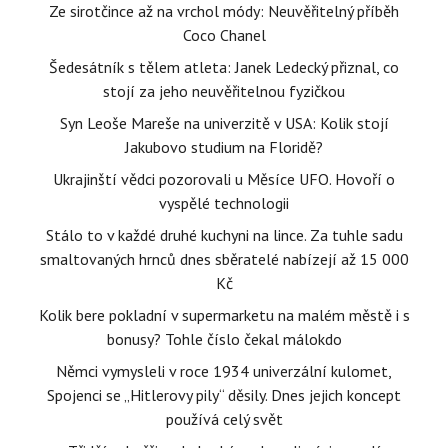
Ze sirotčince až na vrchol módy: Neuvěřitelný příběh
Coco Chanel
Šedesátník s tělem atleta: Janek Ledecký přiznal, co
stojí za jeho neuvěřitelnou fyzičkou
Syn Leoše Mareše na univerzitě v USA: Kolik stojí
Jakubovo studium na Floridě?
Ukrajinští vědci pozorovali u Měsíce UFO. Hovoří o
vyspělé technologii
Stálo to v každé druhé kuchyni na lince. Za tuhle sadu
smaltovaných hrnců dnes sběratelé nabízejí až 15 000
Kč
Kolik bere pokladní v supermarketu na malém městě i s
bonusy? Tohle číslo čekal málokdo
Němci vymysleli v roce 1934 univerzální kulomet,
Spojenci se „Hitlerovy pily“ děsily. Dnes jejich koncept
používá celý svět