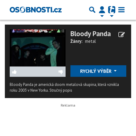
Bloody Panda
Žánry:
metal
RYCHLÝ VÝBĚR
Bloody Panda je americká doom metalová skupina, která vznikla
roku 2003 v New Yorku.
Stručný popis