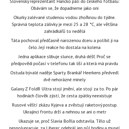
Slovenský reprezentant Hancko pálí do českého fotbalu:
Obávám se, že dopadneme jako oni
Okurky zalévané studenou vodou zhořknou do týdne.
Správná teplota zálivky je mezi 25 a 28 °C, ale většina
zahrádkářů to nedělá
Táta pochoval předčasně narozenou dceru a políbil ji na
čelo. Její reakce ho dostala na kolena
Jedna aplikace slibuje slunce, druhá déšť. Proč se
předpovědi počasí v telefonu tak liší a která má pravdu
Ostuda bývalé naděje Sparty. Brankář Heerkens předvedl
dvě nehorázné minely
Galaxy Z Fold8 Ultra stojí jmění, ale stojí za to. Po pár
hodinách člověk zjistí, že cesta zpátky neexistuje
Rusové věští zkázu Kyjeva a zvěstují raketový postup.
Ukrajinci frontu drží a nehnou se ani o metr
Ukazuje se, proč Slavia Bořila odstavila. Tělo už
nespolupracuje, za Liberec odehrál jen půl hodiny a musel