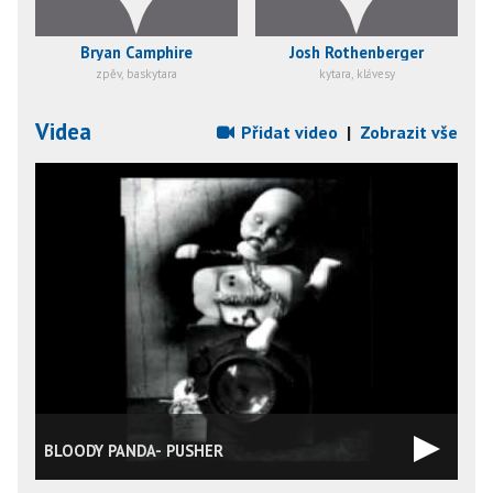
Bryan Camphire
Josh Rothenberger
zpěv, baskytara
kytara, klávesy
Videa
Přidat video
|
Zobrazit vše
BLOODY PANDA- PUSHER