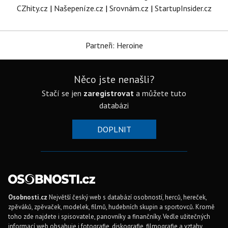
CZhity.cz
|
Našepeníze.cz
|
Srovnám.cz
|
StartupInsider.cz
Partneři: Heroine
Něco jste nenašli?
Stačí se jen
zaregistrovat
a můžete tuto
databázi
DOPLNIT
Osobnosti.cz
Největší český web s databází osobností, herců, hereček,
zpěváků, zpěvaček, modelek, filmů, hudebních skupin a sportovců. Kromě
toho zde najdete i spisovatele, panovníky a finančníky. Vedle užitečných
informací web obsahuje i fotografie, diskografie, filmografie a vztahy