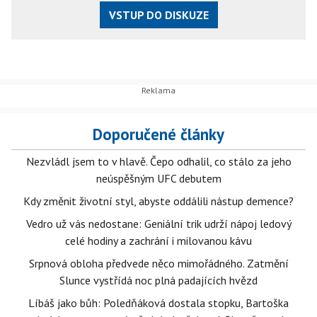
VSTUP DO DISKUZE
Doporučené články
Nezvládl jsem to v hlavě. Čepo odhalil, co stálo za jeho
neúspěšným UFC debutem
Kdy změnit životní styl, abyste oddálili nástup demence?
Vedro už vás nedostane: Geniální trik udrží nápoj ledový
celé hodiny a zachrání i milovanou kávu
Srpnová obloha předvede něco mimořádného. Zatmění
Slunce vystřídá noc plná padajících hvězd
Líbáš jako bůh: Poledňáková dostala stopku, Bartoška