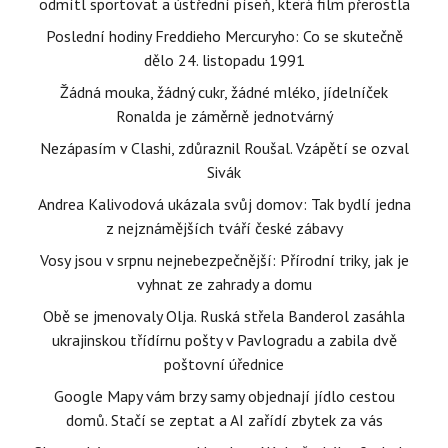
odmítl sportovat a ústřední píseň, která film přerostla
Poslední hodiny Freddieho Mercuryho: Co se skutečně
dělo 24. listopadu 1991
Žádná mouka, žádný cukr, žádné mléko, jídelníček
Ronalda je záměrně jednotvárný
Nezápasím v Clashi, zdůraznil Roušal. Vzápětí se ozval
Sivák
Andrea Kalivodová ukázala svůj domov: Tak bydlí jedna
z nejznámějších tváří české zábavy
Vosy jsou v srpnu nejnebezpečnější: Přírodní triky, jak je
vyhnat ze zahrady a domu
Obě se jmenovaly Olja. Ruská střela Banderol zasáhla
ukrajinskou třídírnu pošty v Pavlogradu a zabila dvě
poštovní úřednice
Google Mapy vám brzy samy objednají jídlo cestou
domů. Stačí se zeptat a AI zařídí zbytek za vás