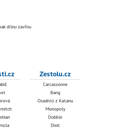
 pak dílnu zavřou
ti.cz
Zestolu.cz
abiš
Carcassonne
vel
Bang
orová
Osadníci z Katanu
mitch
Monopoly
shian
Dobble
émola
Dixit