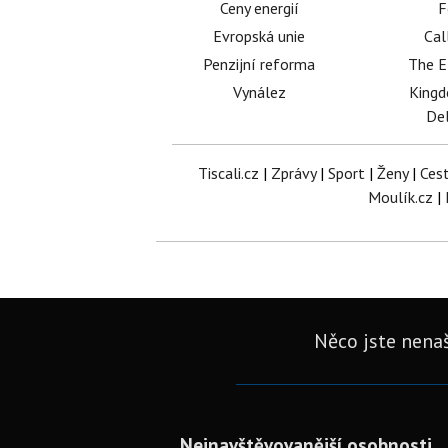
Ceny energií
F
Evropská unie
Cal
Penzijní reforma
The E
Vynález
King
Del
Tiscali.cz
|
Zprávy
|
Sport
|
Ženy
|
Ces
Moulík.cz
|
Něco jste nenaš
Nejnavštěvovanější osobnosti