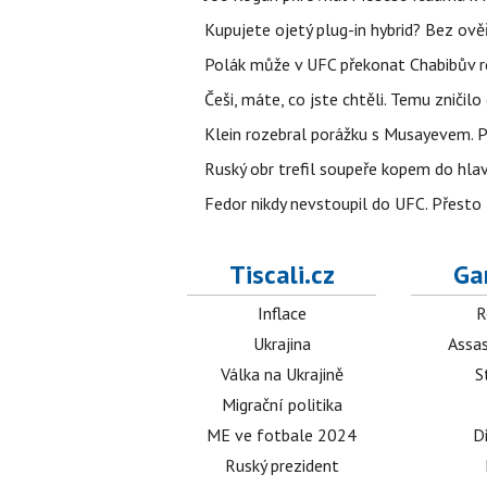
Kupujete ojetý plug-in hybrid? Bez ově
Polák může v UFC překonat Chabibův r
Češi, máte, co jste chtěli. Temu zničil
Klein rozebral porážku s Musayevem. 
Ruský obr trefil soupeře kopem do hla
Fedor nikdy nevstoupil do UFC. Přesto
Tiscali.cz
Ga
Inflace
R
Ukrajina
Assas
Válka na Ukrajině
S
Migrační politika
ME ve fotbale 2024
D
Ruský prezident