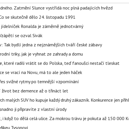
ného. Zatmění Slunce vystřídá noc plná padajících hvězd
Co se skutečně dělo 24. listopadu 1991
 jídelníček Ronalda je záměrně jednotvárný
Vzápětí se ozval Sivák
 Tak bydlí jedna z nejznámějších tváří české zábavy
rodní triky, jak je vyhnat ze zahrady a domu
 které radili vrátit se do Polska, teď fanoušci nestačí tleskat
ace se vrací na Novu, má to ale jeden háček
 přes svižné rytmy po temnější vzpomínání
í život bez demence až o třináct let
ých malých SUV ho kupuje každý druhý zákazník. Konkurence jen přihl
adno ji připravíte z vlastní úrody
t, i když to dělá celá ulice. Za mokrou trávu je pokuta až 150 000 K
Mikeu Tysonovi