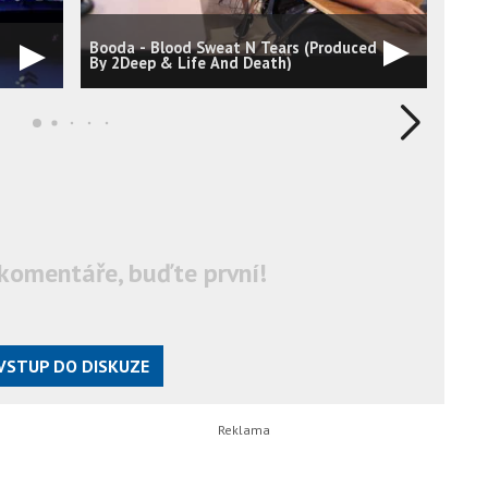
Booda - Blood Sweat N Tears (Produced
"Blo
By 2Deep & Life And Death)
Play
KCho
komentáře, buďte první!
VSTUP DO DISKUZE