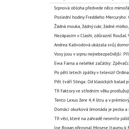
Srpnová obloha předvede něco mimořád
Poslední hodiny Freddieho Mercuryho: 
Žádná mouka, žádný cukr, žádné mléko,
Nezápasím v Clashi, zdůraznil Roušal. 
Andrea Kalivodová ukázala svůj domov:
Vosy jsou v srpnu nejnebezpečnější: Pří
Ewa Farna a nelehké začátky: Zpěvačce,
Po pěti letech zpátky v televizi! Ordin
Pět tváří Stinga: Od klasických balad
Tři faktory ve středním věku prodlužuj
Tento Lexus žere 4,4 litru a v prémiov
Domácí okurková limonáda je pecka a sn
Tři věci, které na zahradě nesmíte páli
Joe Rogan přirovnal Mosese Itaumu k 