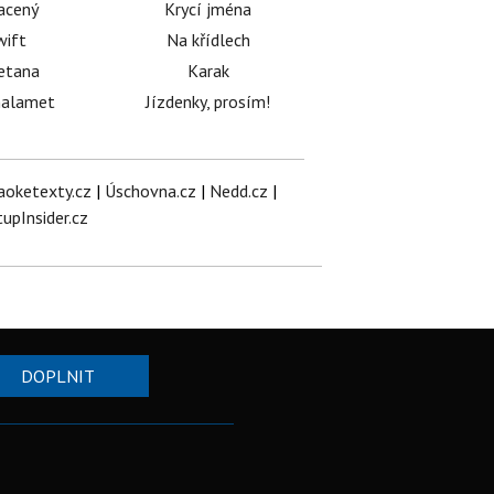
acený
Krycí jména
wift
Na křídlech
etana
Karak
halamet
Jízdenky, prosím!
aoketexty.cz
|
Úschovna.cz
|
Nedd.cz
|
tupInsider.cz
DOPLNIT