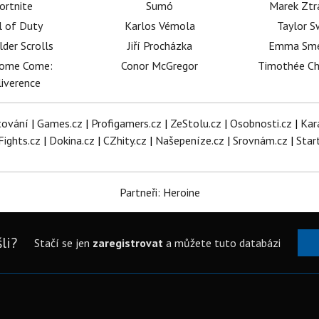
ortnite
Sumó
Marek Ztr
l of Duty
Karlos Vémola
Taylor S
lder Scrolls
Jiří Procházka
Emma Sm
dome Come:
Conor McGregor
Timothée C
iverence
tování
|
Games.cz
|
Profigamers.cz
|
ZeStolu.cz
|
Osobnosti.cz
|
Kar
Fights.cz
|
Dokina.cz
|
CZhity.cz
|
Našepeníze.cz
|
Srovnám.cz
|
Star
Partneři: Heroine
li?
Stačí se jen
zaregistrovat
a můžete tuto databázi