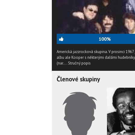
100%
Americká jazzrocková skupina. V prosinci 1967 ji
albu ale Kooper s některými dalšími hudebníky
(nar....
Stručný popis
Členové skupiny