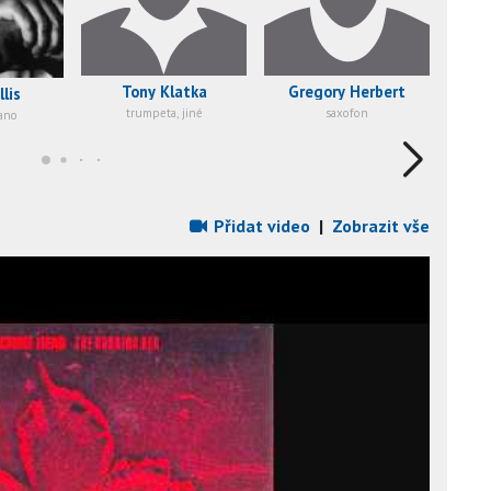
Tony Klatka
Gregory Herbert
Ne
llis
trumpeta, jiné
saxofon
iano
Přidat video
|
Zobrazit vše