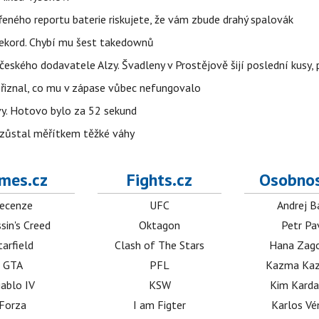
řeného reportu baterie riskujete, že vám zbude drahý spalovák
ekord. Chybí mu šest takedownů
o českého dodavatele Alzy. Švadleny v Prostějově šijí poslední kusy,
Přiznal, co mu v zápase vůbec nefungovalo
vy. Hotovo bylo za 52 sekund
 zůstal měřítkem těžké váhy
mes.cz
Fights.cz
Osobnos
ecenze
UFC
Andrej B
sin's Creed
Oktagon
Petr Pa
tarfield
Clash of The Stars
Hana Zag
GTA
PFL
Kazma Kaz
iablo IV
KSW
Kim Karda
Forza
I am Figter
Karlos V