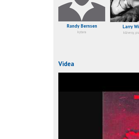
Randy Bernsen
Larry Wi
kytara
klávesy, p
Videa