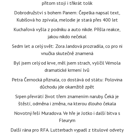
přitom stojí i třikrát tolik
Dobrodružství s bohem Panem: Čepelka napsal text,
Kubišová ho zpívala, melodie je stará přes 400 let
Kuchařová vyšla z podniku a auto nikde. Přišla reakce,
jakou nikdo nečekal
Sedm let a celý svět: Zora Jandová prozradila, co pro ni
vnučka skutečně znamená
Byl jsem celý od krve, měl jsem strach, vylíčil Vémola
dramatické krmení lvů
Petra Černocká přiznala, co dostává od státu: Polovina
důchodu jde okamžitě zpět
Srpen převrátí život třem znamením naruby. Čeká je
štěstí, odměna i změna, na kterou dlouho čekala
Novotný řeší Muradova. Ve hře je Jotko i další bitva s
Fleurym
Další rána pro RFA. Lutterbach vypadl z titulové odvety