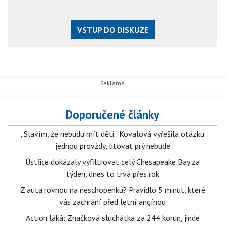
VSTUP DO DISKUZE
Doporučené články
„Slavím, že nebudu mít děti." Kovalová vyřešila otázku
jednou provždy, litovat prý nebude
Ústřice dokázaly vyfiltrovat celý Chesapeake Bay za
týden, dnes to trvá přes rok
Z auta rovnou na neschopenku? Pravidlo 5 minut, které
vás zachrání před letní angínou
Action láká: Značková sluchátka za 244 korun, jinde