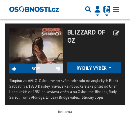
BLIZZARD OF
OZ
RYCHLÝ VÝBĚR
50%
Skupinu založil O. Osbourne po svém odchodu od anglických Black
Sabbath v r. 1980. Daisley hrával s Rainbow, Kerslake přišel od Uriah
Heep. Ještě v r. 1981 se sestava změnla na Osbourne, Rhoads, Rudy
Sarzo , Tomy Aldridge, Lindsay Bridgewater...
Stručný popis