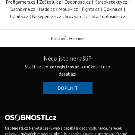
Profigamers.cz
|
ZeStolu.cz
|
Osobnosti.cz
|
Karaoketexty.cz
|
Úschovna.cz
|
Nedd.cz
|
Moulík.cz
|
Fights.cz
|
Dokina.cz
|
CZhity.cz
|
Našepeníze.cz
|
Srovnám.cz
|
StartupInsider.cz
Partneři: Heroine
Něco jste nenašli?
Stačí se jen
zaregistrovat
a můžete tuto
databázi
DOPLNIT
Osobnosti.cz
Největší český web s databází osobností, herců, hereček,
zpěváků, zpěvaček, modelek, filmů, hudebních skupin a sportovců. Kromě