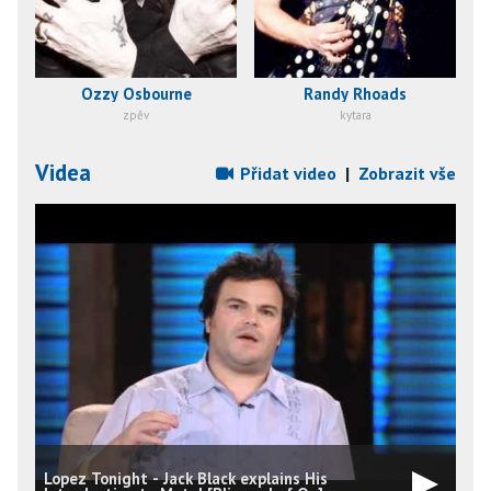
Ozzy Osbourne
Randy Rhoads
zpěv
kytara
Videa
Přidat video
|
Zobrazit vše
Lopez Tonight - Jack Black explains His