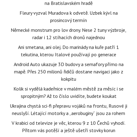
na Bratislavském hradě
Fleury vyzval Muradova k odvetě. Uzbek kývl na
prosincový termín
Německé monstrum pro lov drony. Nese 2 tuny výzbroje,
radar i 12 stíhacích dronů najednou
Ani smetana, ani olej. Do marinády na kuře patří 1
tekutina, kterou Italové používají po generace
Android Auto ukazuje 3D budovy a semafory přímo na
mapě. Přes 250 milionů řidičů dostane navigaci jako z
kokpitu
Kolik si vydělá kadeřnice v malém městě za měsíc i se
spropitným? Až to číslo uvidíte, budete koukat
Ukrajina chystá sci-fi přepravu vojáků na frontu, Rusové ji
neuslyší. Létající motorky a „aerobuginy“ jsou za rohem
V krabici od televize je věc, kterou 9 z 10 Čechů vyhodí.
Přitom vás potěší a ještě ušetří stovky korun