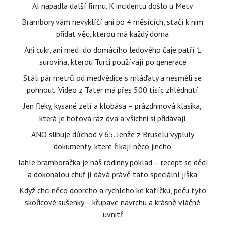
AI napadla další firmu. K incidentu došlo u Mety
Brambory vám nevyklíčí ani po 4 měsících, stačí k nim
přidat věc, kterou má každý doma
Ani cukr, ani med: do domácího ledového čaje patří 1
surovina, kterou Turci používají po generace
Stáli pár metrů od medvědice s mláďaty a nesměli se
pohnout. Video z Tater má přes 500 tisíc zhlédnutí
Jen fleky, kysané zelí a klobása – prázdninová klasika,
která je hotová raz dva a všichni si přidávají
ANO slibuje důchod v 65. Jenže z Bruselu vypluly
dokumenty, které říkají něco jiného
Tahle bramboračka je náš rodinný poklad – recept se dědí
a dokonalou chuť jí dává právě tato speciální jíška
Když chci něco dobrého a rychlého ke kafíčku, peču tyto
skořicové sušenky – křupavé navrchu a krásně vláčné
uvnitř