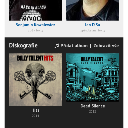
Benjamin Kowalewicz
Ian D'Sa
zpěv, texty
zpěv, kytara, texty
Diskografie
Přidat album
|
Zobrazit vše
Dead Silence
Hits
2012
2014