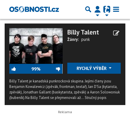
Billy Talent
Žánry:
punk
RYCHLÝ VÝBĚR
99%
Billy Talent je kanadská punkrocková skupina. Jejími členy jsou
Benjamin Kowalewicz (zpěvák, frontman, textař), Ian D'Sa (kytarista,
zpěvák), Jonathan Gallant (baskytarista, zpěvák) a Aaron Solowoniuk
(bubeník).Na Billy Talent se přejmenovali až...
Stručný popis