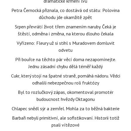
dramatické krmení lvů
Petra Černocká přiznala, co dostává od státu: Polovina
důchodu jde okamžitě zpět
Srpen převrátí život třem znamením naruby. Čeká je
štěstí, odměna i změna, na kterou dlouho čekala
Vyřízeno: Fleury už si stihl s Muradovem domluvit
odvetu
Při bouřce na těchto pár věcí doma nezapomínejte.
Jednu zásadní chybu dělá téměř každý
Cukr, který stojí na špatné straně, pomáhá nádoru. Vědci
odhalili nebezpečnou roli fruktózy
Byl to rozlučkový zápas, okomentoval promotér
budoucnost hvězdy Oktagonu
Chlapec snědl sýr a zemřel. Mohla za to běžná bakterie
Barbaři nebyli primitivní, ale sofistikovaní. Historii totiž
psali vítězové