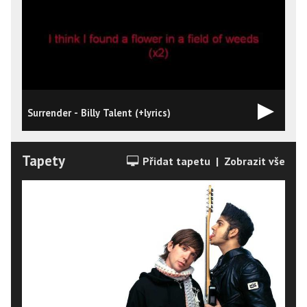
Surrender - Billy Talent (+lyrics)
B
Tapety
Přidat tapetu
|
Zobrazit vše