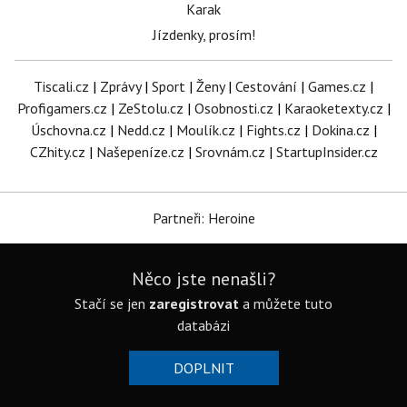
Karak
Jízdenky, prosím!
Tiscali.cz
|
Zprávy
|
Sport
|
Ženy
|
Cestování
|
Games.cz
|
Profigamers.cz
|
ZeStolu.cz
|
Osobnosti.cz
|
Karaoketexty.cz
|
Úschovna.cz
|
Nedd.cz
|
Moulík.cz
|
Fights.cz
|
Dokina.cz
|
CZhity.cz
|
Našepeníze.cz
|
Srovnám.cz
|
StartupInsider.cz
Partneři: Heroine
Něco jste nenašli?
Stačí se jen
zaregistrovat
a můžete tuto
databázi
DOPLNIT