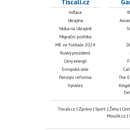
Tiscali.cz
Ga
Inflace
R
Ukrajina
Assas
Válka na Ukrajině
S
Migrační politika
ME ve fotbale 2024
D
Ruský prezident
Ceny energií
F
Evropská unie
Cal
Penzijní reforma
The E
Vynález
King
Del
Tiscali.cz
|
Zprávy
|
Sport
|
Ženy
|
Ces
Moulík.cz
|