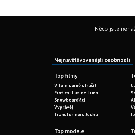
Něco jste nenaš
Nejnavštěvovanější osobnosti
Top filmy
T
V tom domě straší!
C
Erótica: Luz de Luna
S
Snowboarďáci
A
Vyprávěj
V
Transformers Jedna
J
Top modelé
T