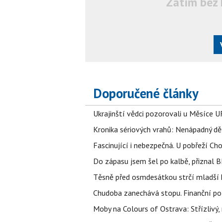
Zatím bez 
Doporučené články
Ukrajinští vědci pozorovali u Měsíce U
Kronika sériových vrahů: Nenápadný děln
Fascinující i nebezpečná. U pobřeží Ch
Do zápasu jsem šel po kalbě, přiznal
Těsně před osmdesátkou strčí mladší k
Chudoba zanechává stopu. Finanční pot
Moby na Colours of Ostrava: Střízlivý, 