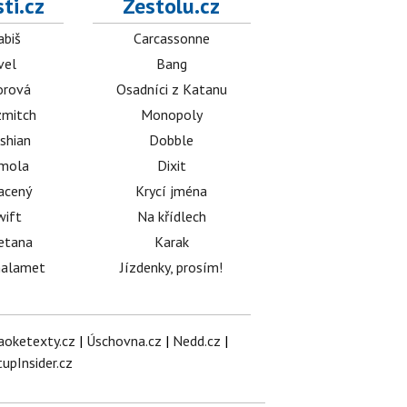
ti.cz
Zestolu.cz
abiš
Carcassonne
vel
Bang
orová
Osadníci z Katanu
mitch
Monopoly
shian
Dobble
émola
Dixit
acený
Krycí jména
wift
Na křídlech
etana
Karak
halamet
Jízdenky, prosím!
aoketexty.cz
|
Úschovna.cz
|
Nedd.cz
|
tupInsider.cz