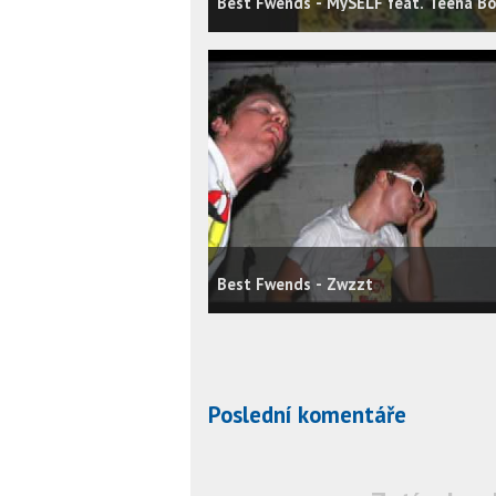
Best Fwends - MySELF feat. Teena B
Best Fwends - Zwzzt
Poslední komentáře