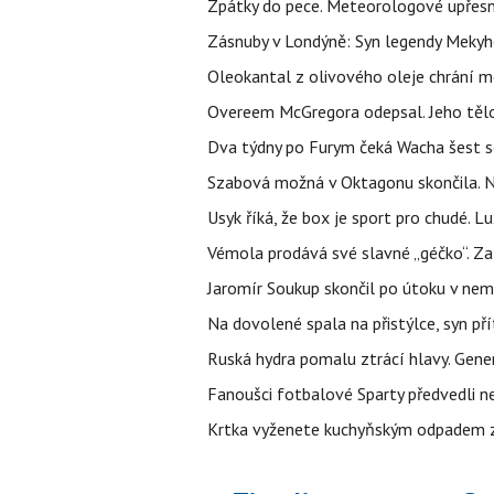
Zpátky do pece. Meteorologové upřesn
Zásnuby v Londýně: Syn legendy Mekyho
Oleokantal z olivového oleje chrání m
Overeem McGregora odepsal. Jeho tělo 
Dva týdny po Furym čeká Wacha šest so
Szabová možná v Oktagonu skončila. No
Usyk říká, že box je sport pro chudé. L
Vémola prodává své slavné „géčko“. Z
Jaromír Soukup skončil po útoku v nemo
Na dovolené spala na přistýlce, syn přít
Ruská hydra pomalu ztrácí hlavy. Gener
Fanoušci fotbalové Sparty předvedli n
Krtka vyženete kuchyňským odpadem zab