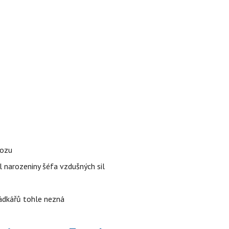
vozu
l narozeniny šéfa vzdušných sil
rádkářů tohle nezná