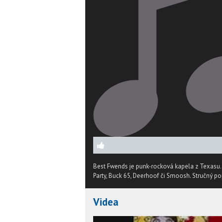
Best Fwends je punk-rocková kapela z Texasu. 
Party, Buck 65, Deerhoof či Smoosh.
Stručný po
Videa