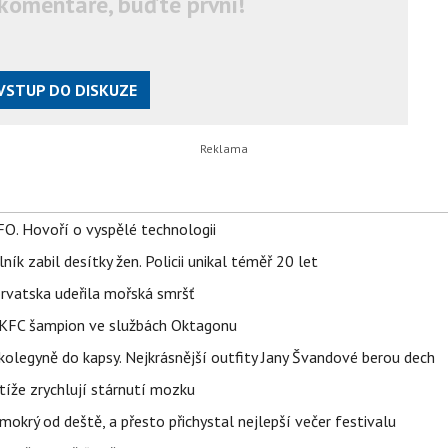
komentáře, buďte první!
VSTUP DO DISKUZE
FO. Hovoří o vyspělé technologii
ík zabil desítky žen. Policii unikal téměř 20 let
orvatska udeřila mořská smršť
 BKFC šampion ve službách Oktagonu
olegyně do kapsy. Nejkrásnější outfity Jany Švandové berou dech
íže zrychlují stárnutí mozku
mokrý od deště, a přesto přichystal nejlepší večer festivalu