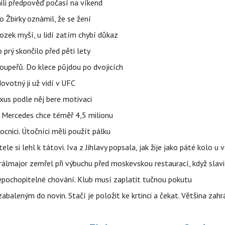
ili předpověď počasí na víkend
 Žbirky oznámil, že se žení
ozek myší, u lidí zatím chybí důkaz
prý skončilo před pěti lety
upeřů. Do klece půjdou po dvojicích
votný ji už vidí v UFC
uxus podle něj bere motivaci
a Mercedes chce téměř 4,5 milionu
cnici. Útočníci měli použít pálku
ele si lehl k tátovi. Iva z Jihlavy popsala, jak žije jako páté kolo u 
álmajor zemřel při výbuchu před moskevskou restaurací, když slavi
epochopitelné chování. Klub musí zaplatit tučnou pokutu
aleným do novin. Stačí je položit ke krtinci a čekat. Většina zah