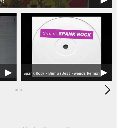
o$$
Spank Rock - Bump (Best Fwends Remix)
Hous