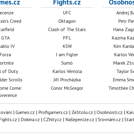
mes.cz
Fights.cz
Osobnos
ecenze
UFC
Andrej B
sin's Creed
Oktagon
Petr Pa
tarfield
Clash of The Stars
Hana Zag
GTA
PFL
Kazma Kaz
iablo IV
KSW
Kim Karda
Forza
I am Figter
Karlos V
ortnite
Sumó
Marek Ztr
l of Duty
Karlos Vémola
Taylor S
lder Scrolls
Jiří Procházka
Emma Sm
dome Come:
Conor McGregor
Timothée C
iverence
tování
|
Games.cz
|
Profigamers.cz
|
ZeStolu.cz
|
Osobnosti.cz
|
Kar
Fights.cz
|
Dokina.cz
|
CZhity.cz
|
Našepeníze.cz
|
Srovnám.cz
|
Star