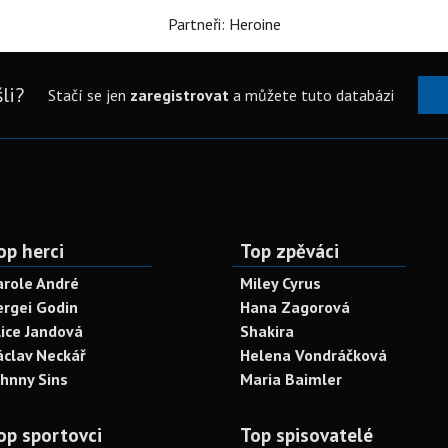
Partneři: Heroine
li?
Stačí se jen
zaregistrovat
a můžete tuto databázi
op herci
Top zpěváci
arole André
Miley Cyrus
ergei Godin
Hana Zagorová
lice Jandová
Shakira
áclav Neckář
Helena Vondráčková
ohnny Sins
Maria Baimler
op sportovci
Top spisovatelé