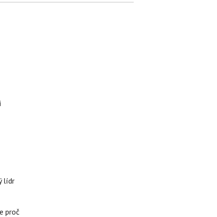
i
 lídr
e proč