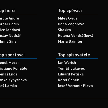
op herci
Top zpěváci
arole André
Miley Cyrus
ergei Godin
Hana Zagorová
lice Jandová
Shakira
áclav Neckář
Helena Vondráčková
ohnny Sins
Maria Baimler
op sportovci
Top spisovatelé
ionel Messi
Jan Werich
ristiano Ronaldo
Tomáš Lukavec
omáš Enge
Eduard Petiška
anka Kynychová
Karel Čapek
leš Lamka
Josef Veromír Pleva