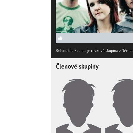
Behind the Scenes je rocková skupina z Něme
Členové skupiny