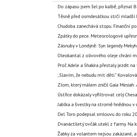
Do zápasu jsem šel po kalbě, přiznal
Těsně před osmdesátkou strčí mladší k
Chudoba zanechává stopu. Finanční pot
Zpátky do pece. Meteorologové upřesn
Zásnuby v Londýně: Syn legendy Mekyho
Oleokantal z olivového oleje chrání m
Proč Adele a Shakira přestaly jezdit na t
„Slavím, že nebudu mít děti." Kovalová
Zlom, který málem zničil Gaia Mesiah: 
Ústřice dokázaly vyfiltrovat celý Ches
Jablka a švestky na stromě hnědnou v c
Del Toro podepsal smlouvu do roku 203
Dvanáctiletý ovčák utekl z farmy. Na kr
Žabky za volantem nejsou zakázané, al