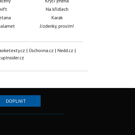
acený
Krycí jména
wift
Na křídlech
etana
Karak
halamet
Jízdenky, prosím!
aoketexty.cz
|
Úschovna.cz
|
Nedd.cz
|
tupInsider.cz
DOPLNIT