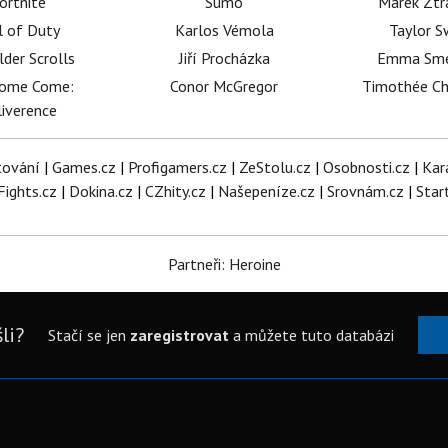
ortnite
Sumó
Marek Ztr
l of Duty
Karlos Vémola
Taylor S
lder Scrolls
Jiří Procházka
Emma Sm
dome Come:
Conor McGregor
Timothée C
iverence
tování
|
Games.cz
|
Profigamers.cz
|
ZeStolu.cz
|
Osobnosti.cz
|
Kar
Fights.cz
|
Dokina.cz
|
CZhity.cz
|
Našepeníze.cz
|
Srovnám.cz
|
Star
Partneři: Heroine
li?
Stačí se jen
zaregistrovat
a můžete tuto databázi