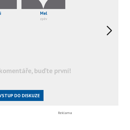
i
Mel
zpěv
komentáře, buďte první!
VSTUP DO DISKUZE