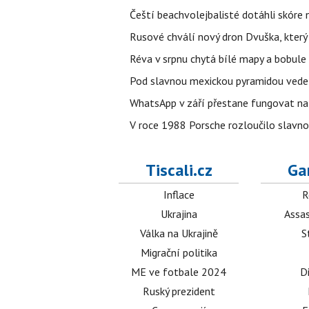
Čeští beachvolejbalisté dotáhli skóre
Rusové chválí nový dron Dvuška, který n
Réva v srpnu chytá bílé mapy a bobule 
Pod slavnou mexickou pyramidou vede t
WhatsApp v září přestane fungovat na n
V roce 1988 Porsche rozloučilo slavno
Tiscali.cz
Ga
Inflace
R
Ukrajina
Assas
Válka na Ukrajině
S
Migrační politika
ME ve fotbale 2024
D
Ruský prezident