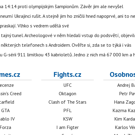
 na 14:14 proti olympijským šampionům. Závěr jim ale nevyšel
eumí Ukrajinci rušit. A stejně jim ho zničili hned napoprvé, ani to n
praskají. Vlhko s vedrem udělá své
ajný tunel. Archeologové v něm hledali vstup do podsvětí, objevi
ěkterých telefonech s Androidem. Ověřte si, zda se to týká i vás
u G-sérii 911 limitkou 43 kabrioletů. Jedno z nich má 67 000 km a
mes.cz
Fights.cz
Osobnos
ecenze
UFC
Andrej B
sin's Creed
Oktagon
Petr Pa
tarfield
Clash of The Stars
Hana Zag
GTA
PFL
Kazma Kaz
iablo IV
KSW
Kim Karda
Forza
I am Figter
Karlos V