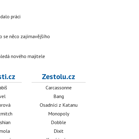
edalo práci
lo se něco zajímavějšího
 hledá nového majitele
ti.cz
Zestolu.cz
abiš
Carcassonne
vel
Bang
orová
Osadníci z Katanu
mitch
Monopoly
shian
Dobble
émola
Dixit