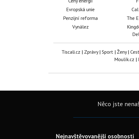
Ceny energií
F
Evropská unie
Cal
Penzijní reforma
The E
Vynález
King
Del
Tiscali.cz
|
Zprávy
|
Sport
|
Ženy
|
Ces
Moulík.cz
|
Něco jste nenaš
Nejnavštěvovanější osobnosti