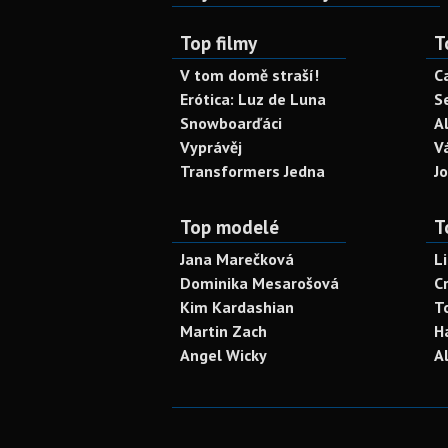
Top filmy
T
V tom domě straší!
C
Erótica: Luz de Luna
S
Snowboarďáci
A
Vyprávěj
V
Transformers Jedna
J
Top modelé
T
Jana Marečková
L
Dominika Mesarošová
C
Kim Kardashian
T
Martin Zach
H
Angel Wicky
A