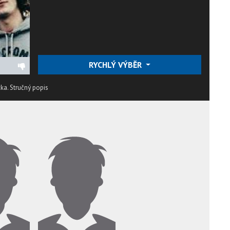
RYCHLÝ VÝBĚR
cka.
Stručný popis