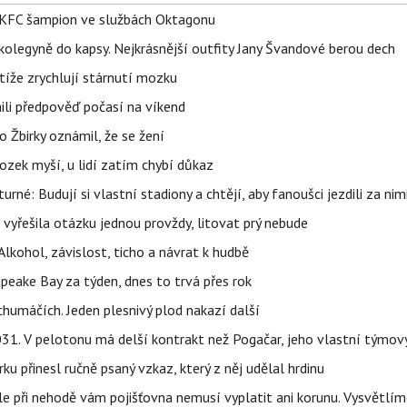
 BKFC šampion ve službách Oktagonu
olegyně do kapsy. Nejkrásnější outfity Jany Švandové berou dech
íže zrychlují stárnutí mozku
ili předpověď počasí na víkend
 Žbirky oznámil, že se žení
ozek myší, u lidí zatím chybí důkaz
urné: Budují si vlastní stadiony a chtějí, aby fanoušci jezdili za nim
 vyřešila otázku jednou provždy, litovat prý nebude
Alkohol, závislost, ticho a návrat k hudbě
apeake Bay za týden, dnes to trvá přes rok
humáčích. Jeden plesnivý plod nakazí další
1. V pelotonu má delší kontrakt než Pogačar, jeho vlastní týmový
ku přinesl ručně psaný vzkaz, který z něj udělal hrdinu
e při nehodě vám pojišťovna nemusí vyplatit ani korunu. Vysvětlím