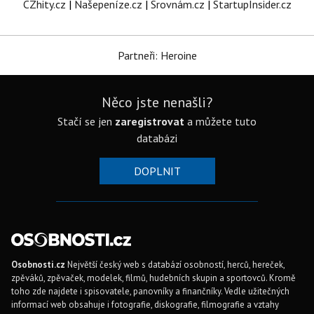
CZhity.cz
|
Našepeníze.cz
|
Srovnám.cz
|
StartupInsider.cz
Partneři: Heroine
Něco jste nenašli?
Stačí se jen
zaregistrovat
a můžete tuto
databázi
DOPLNIT
Osobnosti.cz
Největší český web s databází osobností, herců, hereček,
zpěváků, zpěvaček, modelek, filmů, hudebních skupin a sportovců. Kromě
toho zde najdete i spisovatele, panovníky a finančníky. Vedle užitečných
informací web obsahuje i fotografie, diskografie, filmografie a vztahy