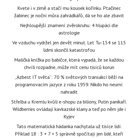
Kvete i v zimě a stačí mu kousek kořínku. Ptačinec
žabinec je noční můra zahrádkářů, dá se ho ale zbavit
Nejhloupější znamení zvěrokruhu: 4 hlupáci dle
astrologie
Ve vzduchu vydržel jen devět minut. Let Tu-154 se 115
lidmi skončil katastrofou
Maličká knížka po babičce, která vypadá, že se každou
chvíli rozpadne, může mít cenu tisíců korun
„Azbest IT světa“: 70 % světových transakcí běží na
programovacím jazyce z roku 1959. Nikdo ho neumí
nahradit
Střelba u Kremlu kvůli e-shopu za biliony, Putin panikaří.
Wildberries ovládají kavkazské klany a teď po něm jde i
Kyjev
Tato matematická hádanka nachytala už tisíce lidí.
Příklad 18 : 3 + 7 × 5 správně spočítají jen lidé, kteří