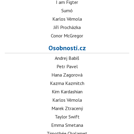
I am Figter
Sumó
Karlos Vémola
Jiří Procházka
Conor McGregor
Osobnosti.cz
Andrej Babiš
Petr Pavel
Hana Zagorová
Kazma Kazmitch
Kim Kardashian
Karlos Vémola
Marek Ztracený
Taylor Swift
Emma Smetana
Timothée Chalamet