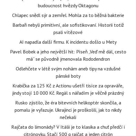
budoucnost hvězdy Oktagonu
Chlapec snědl sýr a zemřel. Mohla za to běžná bakterie
Barbaři nebyli primitivní, ale sofistikovaní. Historii totiž
psali vítězové
AI napadla další firmu. K incidentu došlo u Mety
Pavel Bobek a jeho největší hit: Píseň „Veď mě dál, cesto
má“ se původně jmenovala Rododendron
Odlehčete v létě svým nohám aneb tipy na vzdušné
pánské boty
Krabička za 125 Kč z Actionu ušetří tisíce za opraváře,
jindy stojí 10 000 Kč. Regál s nářadím je věčně prázdný
Rusko zjistilo, že éra bitevních helikoptér skončila, a
pomalu je vyřazuje. Ukrajinci je proškolili, jak to nikdy
nečekali
Rajčata do limonády? V Itálii je to klasika a chuť předčí i
citrónovku. Stačí 500 g rajčat a jeden citrón