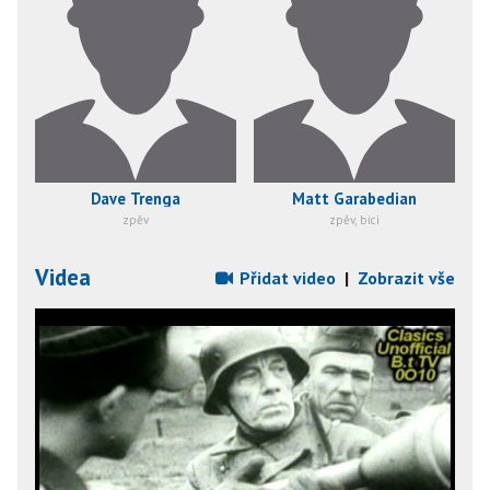
Dave Trenga
Matt Garabedian
zpěv
zpěv, bicí
Videa
Přidat video
|
Zobrazit vše