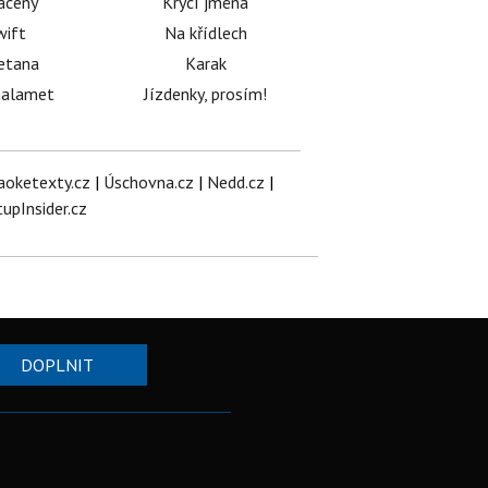
acený
Krycí jména
wift
Na křídlech
etana
Karak
halamet
Jízdenky, prosím!
aoketexty.cz
|
Úschovna.cz
|
Nedd.cz
|
tupInsider.cz
DOPLNIT