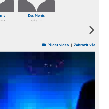
ris
Des Morris
tara
zpěv, bicí
Přidat video
|
Zobrazit vše