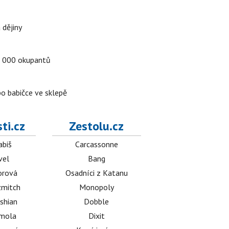
 dějiny
a 5 000 okupantů
po babičce ve sklepě
ti.cz
Zestolu.cz
abiš
Carcassonne
vel
Bang
orová
Osadníci z Katanu
mitch
Monopoly
shian
Dobble
émola
Dixit