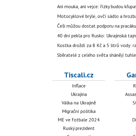
Ani mouka, ani vejce: řízky budou křupa
Motocyklové brýle, ovčí sádlo a hrozb
Češi můžou dostat podporu na pracáku k
40 dní pekla pro Rusko: Ukrajinská tajn
Kostka droždí za 8 Kč a 5 litrů vody: ra
Sběratelé z celého světa shánějí tuhle 
Tiscali.cz
Ga
Inflace
R
Ukrajina
Assas
Válka na Ukrajině
S
Migrační politika
ME ve fotbale 2024
D
Ruský prezident