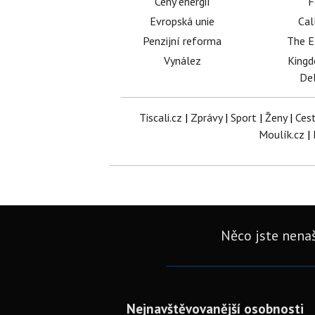
Ceny energií
F
Evropská unie
Cal
Penzijní reforma
The E
Vynález
King
Del
Tiscali.cz
|
Zprávy
|
Sport
|
Ženy
|
Ces
Moulík.cz
|
Něco jste nenaš
Nejnavštěvovanější osobnosti