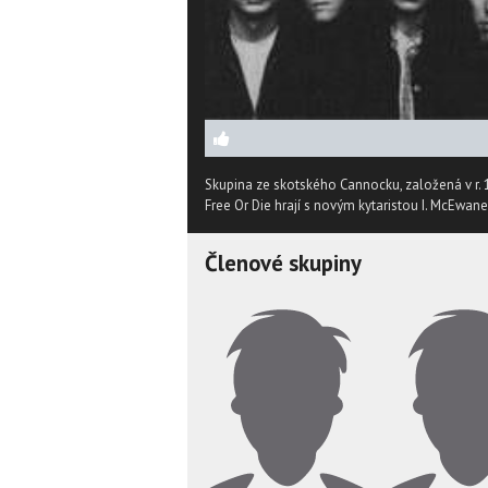
Skupina ze skotského Cannocku, založená v r. 
Free Or Die hrají s novým kytaristou I. McEwa
Členové skupiny