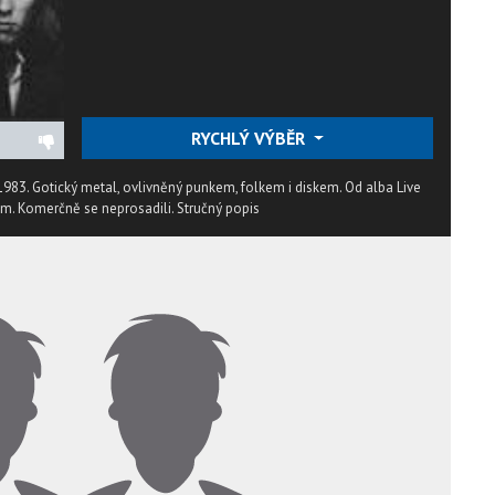
RYCHLÝ VÝBĚR
1983. Gotický metal, ovlivněný punkem, folkem i diskem. Od alba Live
nem. Komerčně se neprosadili.
Stručný popis