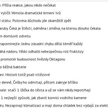
 Přišla reakce, jakou nikdo nečekal
, vylíčil Vémola dramatické krmení lvů
d státu: Polovina důchodu jde okamžitě zpět
ruby. Čeká je štěstí, odměna i změna, na kterou dlouho čekala
vem domluvit odvetu
zapomínejte. Jednu zásadní chybu dělá téměř každý
áhá nádoru. Vědci odhalili nebezpečnou roli fruktózy
l promotér budoucnost hvězdy Oktagonu
o běžná bakterie
aní. Historii totiž psali vítězové
e denně, Češky ho odmítají, přitom zakryje bříško
nale: stačí 1 lžička do těsta a už se vám nikdy nepotrhají
 1 nejlepší způsob, jak zbavit konvici vodního kamene
dru. Nezapínají klimatizaci a mají doma chládek bez výdajů za elekt