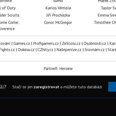
ortnite
Sumó
Marek Ztr
l of Duty
Karlos Vémola
Taylor S
lder Scrolls
Jiří Procházka
Emma Sm
dome Come:
Conor McGregor
Timothée C
iverence
tování
|
Games.cz
|
Profigamers.cz
|
ZeStolu.cz
|
Osobnosti.cz
|
Kar
Fights.cz
|
Dokina.cz
|
CZhity.cz
|
Našepeníze.cz
|
Srovnám.cz
|
Star
Partneři: Heroine
li?
Stačí se jen
zaregistrovat
a můžete tuto databázi