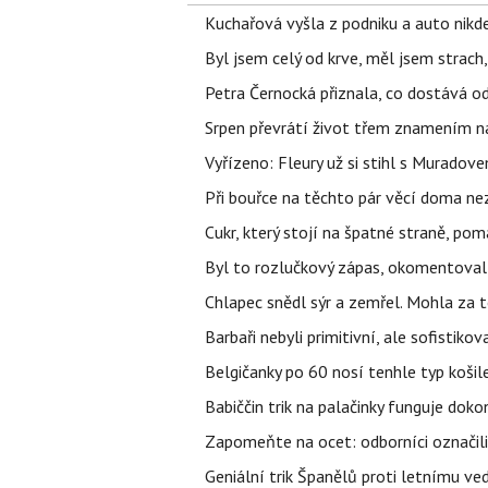
Kuchařová vyšla z podniku a auto nikde.
Byl jsem celý od krve, měl jsem strach
Petra Černocká přiznala, co dostává o
Srpen převrátí život třem znamením na
Vyřízeno: Fleury už si stihl s Murado
Při bouřce na těchto pár věcí doma ne
Cukr, který stojí na špatné straně, pom
Byl to rozlučkový zápas, okomentova
Chlapec snědl sýr a zemřel. Mohla za t
Barbaři nebyli primitivní, ale sofistikov
Belgičanky po 60 nosí tenhle typ košil
Babiččin trik na palačinky funguje doko
Zapomeňte na ocet: odborníci označili
Geniální trik Španělů proti letnímu ve