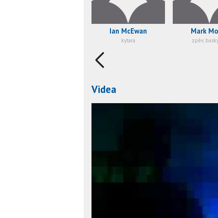
Ian McEwan
Mark Mor
kytara
zpěv, basky
Videa