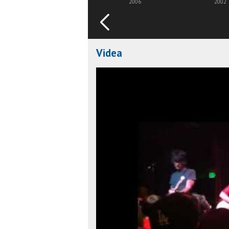
2006
2002
Videa