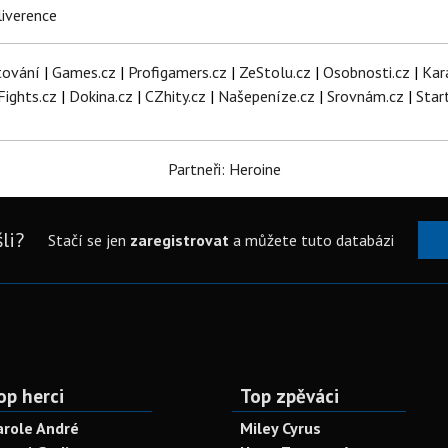
iverence
tování
|
Games.cz
|
Profigamers.cz
|
ZeStolu.cz
|
Osobnosti.cz
|
Kar
Fights.cz
|
Dokina.cz
|
CZhity.cz
|
Našepeníze.cz
|
Srovnám.cz
|
Star
Partneři: Heroine
li?
Stačí se jen
zaregistrovat
a můžete tuto databázi
op herci
Top zpěváci
arole André
Miley Cyrus