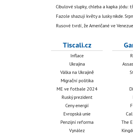
Cibulové slupky, chleba a kapka jódu: t
Fazole shazují květy a lusky nikde. Sr
Rusové tvrdí, že Američané ve Venezuel
Tiscali.cz
Ga
Inflace
R
Ukrajina
Assas
Válka na Ukrajině
S
Migrační politika
ME ve fotbale 2024
D
Ruský prezident
Ceny energií
F
Evropská unie
Cal
Penzijní reforma
The E
Vynález
King