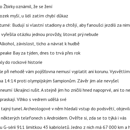
 Žbirky oznámil, že se žení
ozek myší, u lidí zatím chybí důkaz
urné: Budují si vlastní stadiony a chtějí, aby fanoušci jezdili za nim
 vyřešila otázku jednou provždy, litovat prý nebude
Alkohol, závislost, ticho a návrat k hudbě
apeake Bay za týden, dnes to trvá přes rok
ly do rockové historie
e při nehodě vám pojišťovna nemusí vyplatit ani korunu. Vysvětlím
 na 14:14 proti olympijským šampionům. Závěr jim ale nevyšel
eumí Ukrajinci rušit. A stejně jim ho zničili hned napoprvé, ani to n
praskají. Vlhko s vedrem udělá své
ajný tunel. Archeologové v něm hledali vstup do podsvětí, objevi
ěkterých telefonech s Androidem. Ověřte si, zda se to týká i vás
u G-sérii 911 limitkou 43 kabrioletů. Jedno z nich má 67 000 km a