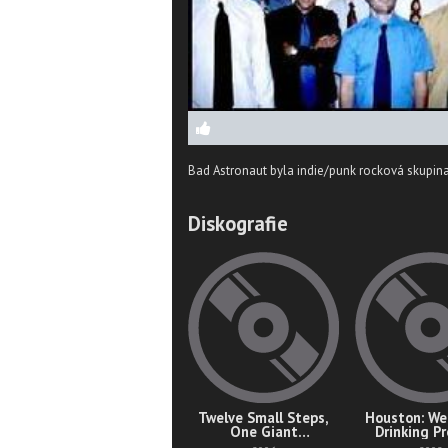
Bad Astronaut byla indie/punk rocková skupi
Diskografie
Twelve Small Steps,
Houston: We
One Giant
Drinking P
Disappointment