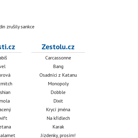
in zrušily sankce
ti.cz
Zestolu.cz
abiš
Carcassonne
vel
Bang
orová
Osadníci z Katanu
mitch
Monopoly
shian
Dobble
émola
Dixit
acený
Krycí jména
wift
Na křídlech
etana
Karak
halamet
Jízdenky, prosím!