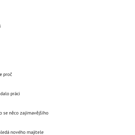
i
e proč
edalo práci
lo se něco zajímavějšího
 hledá nového majitele