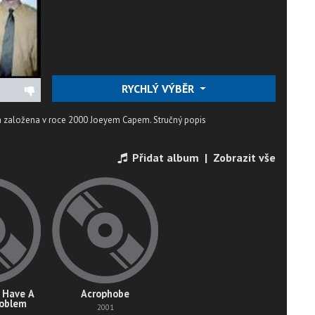
RYCHLÝ VÝBĚR
na založena v roce 2000 Joeyem Capem.
Stručný popis
Přidat album
|
Zobrazit vše
 Have A
Acrophobe
roblem
2001