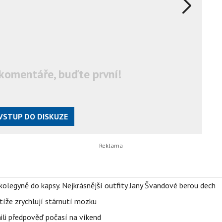
komentáře, buďte první!
VSTUP DO DISKUZE
olegyně do kapsy. Nejkrásnější outfity Jany Švandové berou dech
íže zrychlují stárnutí mozku
ili předpověď počasí na víkend