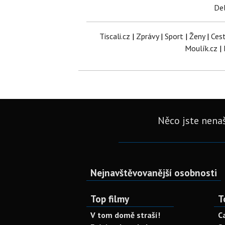
Del
Tiscali.cz
|
Zprávy
|
Sport
|
Ženy
|
Ces
Moulík.cz
|
Něco jste nenaš
Nejnavštěvovanější osobnosti
Top filmy
T
V tom domě straší!
C