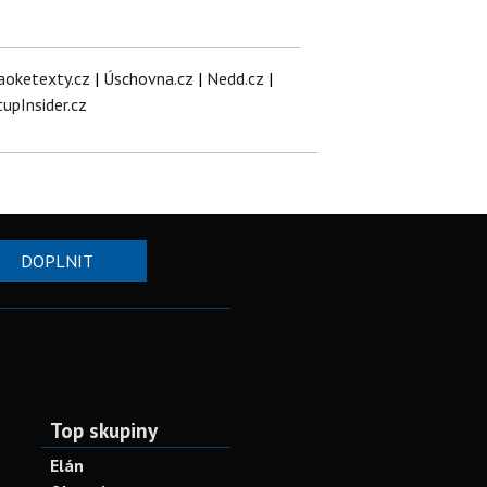
aoketexty.cz
|
Úschovna.cz
|
Nedd.cz
|
tupInsider.cz
DOPLNIT
Top skupiny
Elán