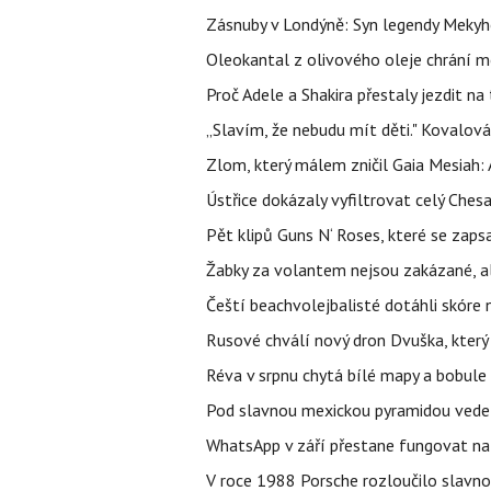
Zásnuby v Londýně: Syn legendy Mekyho
Oleokantal z olivového oleje chrání m
Proč Adele a Shakira přestaly jezdit na t
„Slavím, že nebudu mít děti." Kovalová
Zlom, který málem zničil Gaia Mesiah: 
Ústřice dokázaly vyfiltrovat celý Ches
Pět klipů Guns N‘ Roses, které se zapsa
Žabky za volantem nejsou zakázané, al
Čeští beachvolejbalisté dotáhli skóre
Rusové chválí nový dron Dvuška, který n
Réva v srpnu chytá bílé mapy a bobule 
Pod slavnou mexickou pyramidou vede t
WhatsApp v září přestane fungovat na n
V roce 1988 Porsche rozloučilo slavno