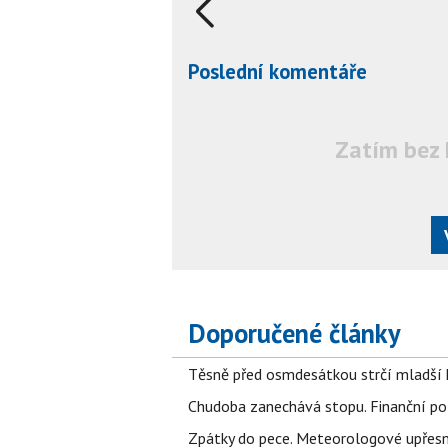
Poslední komentáře
Zatím bez 
Doporučené články
Těsně před osmdesátkou strčí mladší k
Chudoba zanechává stopu. Finanční pot
Zpátky do pece. Meteorologové upřesn