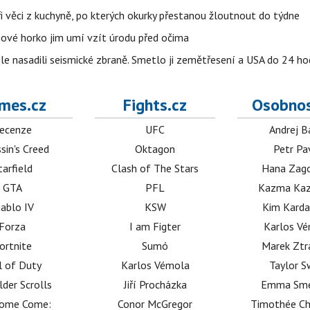
ři věci z kuchyně, po kterých okurky přestanou žloutnout do týdne
pnové horko jim umí vzít úrodu před očima
e nasadili seismické zbraně. Smetlo ji zemětřesení a USA do 24 hod
mes.cz
Fights.cz
Osobnos
ecenze
UFC
Andrej B
sin's Creed
Oktagon
Petr Pa
tarfield
Clash of The Stars
Hana Zag
GTA
PFL
Kazma Kaz
iablo IV
KSW
Kim Karda
Forza
I am Figter
Karlos V
ortnite
Sumó
Marek Ztr
l of Duty
Karlos Vémola
Taylor S
lder Scrolls
Jiří Procházka
Emma Sm
dome Come:
Conor McGregor
Timothée C