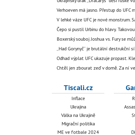
Ukrajinský drak „Dracarys“ děsí ruské vo
Verhoeven má jasno. Přestup do UFC m
V lehké váze UFC je nové monstrum. Sa
Čepo si pustil Urbinu do hlavy. Takovo
Boxerský souboj Joshua vs. Fury se můž
„Had Gorynyč“ je brutální destrukční síl
Odhad výplat UFC ukazuje propast. Kle
Chtěl jen zbourat zeď v domě. Za ní v
Tiscali.cz
Ga
Inflace
R
Ukrajina
Assas
Válka na Ukrajině
S
Migrační politika
ME ve fotbale 2024
D