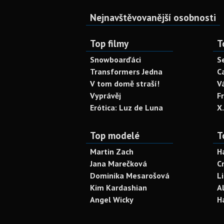
Nejnavštěvovanější osobnosti
Top filmy
T
Snowboarďáci
S
Transformers Jedna
C
V tom domě straší!
V
Vyprávěj
F
Erótica: Luz de Luna
X
Top modelé
T
Martin Zach
H
Jana Marečková
C
Dominika Mesarošová
L
Kim Kardashian
A
Angel Wicky
H