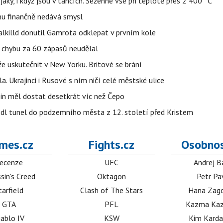
jáky, i když jsou v tancích. Sežehne vše při teplotě přes 2 400 °C
u finančně nedává smysl
lkilld donutil Gamrota odklepat v prvním kole
u chybu za 60 zápasů neudělal
e uskutečnit v New Yorku. Britové se brání
a. Ukrajinci i Rusové s ním ničí celé městské ulice
in měl dostat desetkrát víc než Čepo
edl tunel do podzemního města z 12. století před Kristem
mes.cz
Fights.cz
Osobnos
ecenze
UFC
Andrej B
sin's Creed
Oktagon
Petr Pa
tarfield
Clash of The Stars
Hana Zag
GTA
PFL
Kazma Kaz
iablo IV
KSW
Kim Karda