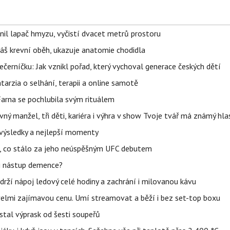
nil lapač hmyzu, vyčistí dvacet metrů prostoru
váš krevní oběh, ukazuje anatomie chodidla
černíčku: Jak vznikl pořad, který vychoval generace českých dětí
Katarzia o selhání, terapii a online samotě
Farna se pochlubila svým rituálem
ný manžel, tři děti, kariéra i výhra v show Tvoje tvář má známý hla
– výsledky a nejlepší momenty
il, co stálo za jeho neúspěšným UFC debutem
li nástup demence?
udrží nápoj ledový celé hodiny a zachrání i milovanou kávu
 velmi zajímavou cenu. Umí streamovat a běží i bez set-top boxu
stal výprask od šesti soupeřů