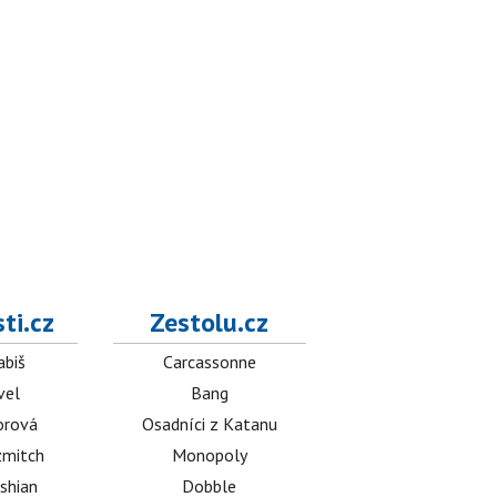
ti.cz
Zestolu.cz
abiš
Carcassonne
vel
Bang
orová
Osadníci z Katanu
mitch
Monopoly
shian
Dobble