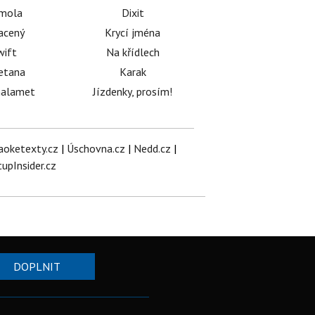
émola
Dixit
acený
Krycí jména
wift
Na křídlech
etana
Karak
halamet
Jízdenky, prosím!
aoketexty.cz
|
Úschovna.cz
|
Nedd.cz
|
tupInsider.cz
DOPLNIT