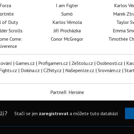
Forza
I am Figter
Karlos V
ortnite
Sumó
Marek Ztr
l of Duty
Karlos Vémola
Taylor S
lder Scrolls
Jiří Procházka
Emma Sm
dome Come:
Conor McGregor
Timothée C
iverence
tování
|
Games.cz
|
Profigamers.cz
|
ZeStolu.cz
|
Osobnosti.cz
|
Kar
Fights.cz
|
Dokina.cz
|
CZhity.cz
|
Našepeníze.cz
|
Srovnám.cz
|
Star
Partneři: Heroine
li?
Stačí se jen
zaregistrovat
a můžete tuto databázi