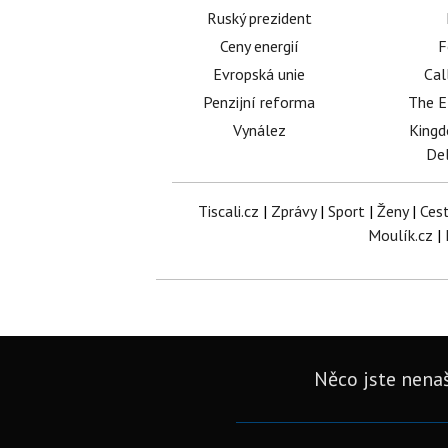
Ruský prezident
Ceny energií
F
Evropská unie
Cal
Penzijní reforma
The E
Vynález
King
Del
Tiscali.cz
|
Zprávy
|
Sport
|
Ženy
|
Ces
Moulík.cz
|
Něco jste nenaš