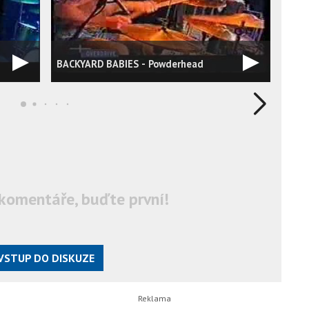
Back
BACKYARD BABIES - Powderhead
(Live
komentáře, buďte první!
VSTUP DO DISKUZE