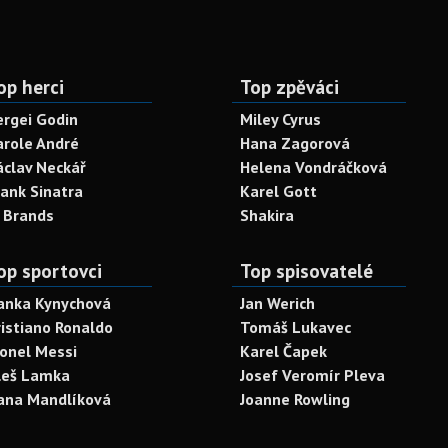
op herci
Top zpěváci
ergei Godin
Miley Cyrus
arole André
Hana Zagorová
áclav Neckář
Helena Vondráčková
rank Sinatra
Karel Gott
. Brands
Shakira
op sportovci
Top spisovatelé
anka Kynychová
Jan Werich
ristiano Ronaldo
Tomáš Lukavec
ionel Messi
Karel Čapek
leš Lamka
Josef Veromír Pleva
ana Mandlíková
Joanne Rowling