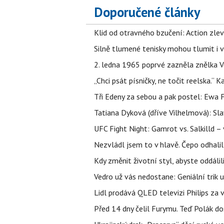
Doporučené články
Klid od otravného bzučení: Action zlev
Silně tlumené tenisky mohou tlumit i 
2. ledna 1965 poprvé zazněla znělka Ve
„Chci psát písničky, ne točit reelska.“ 
Tři Edeny za sebou a pak postel: Ewa 
Tatiana Dyková (dříve Vilhelmová): Slav
UFC Fight Night: Gamrot vs. Salkilld 
Nezvládl jsem to v hlavě. Čepo odhal
Kdy změnit životní styl, abyste oddáli
Vedro už vás nedostane: Geniální trik 
Lidl prodává QLED televizi Philips za
Před 14 dny čelil Furymu. Teď Polák do