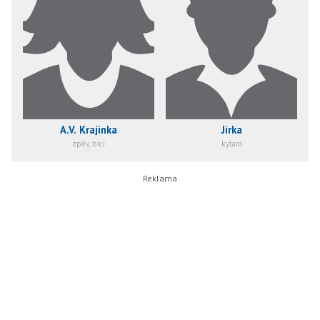
A.V. Krajinka
Jirka
zpěv, bicí
kytara