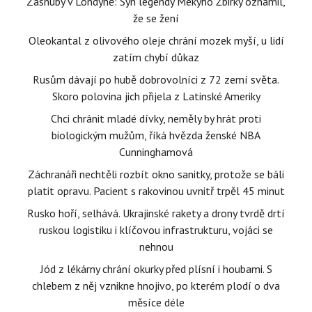
Zásnuby v Londýně: Syn legendy Mekyho Žbirky oznámil,
že se žení
Oleokantal z olivového oleje chrání mozek myší, u lidí
zatím chybí důkaz
Rusům dávají po hubě dobrovolníci z 72 zemí světa.
Skoro polovina jich přijela z Latinské Ameriky
Chci chránit mladé dívky, neměly by hrát proti
biologickým mužům, říká hvězda ženské NBA
Cunninghamová
Záchranáři nechtěli rozbít okno sanitky, protože se báli
platit opravu. Pacient s rakovinou uvnitř trpěl 45 minut
Rusko hoří, selhává. Ukrajinské rakety a drony tvrdě drtí
ruskou logistiku i klíčovou infrastrukturu, vojáci se
nehnou
Jód z lékárny chrání okurky před plísní i houbami. S
chlebem z něj vznikne hnojivo, po kterém plodí o dva
měsíce déle