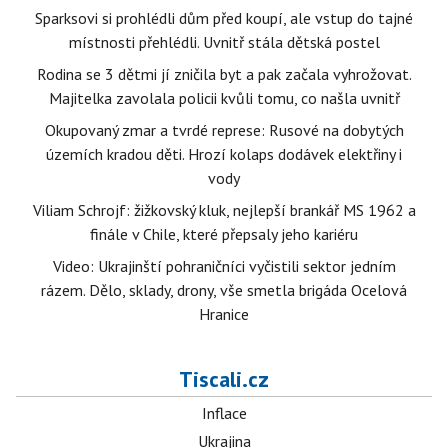
Sparksovi si prohlédli dům před koupí, ale vstup do tajné
místnosti přehlédli. Uvnitř stála dětská postel
Rodina se 3 dětmi jí zničila byt a pak začala vyhrožovat.
Majitelka zavolala policii kvůli tomu, co našla uvnitř
Okupovaný zmar a tvrdé represe: Rusové na dobytých
územích kradou děti. Hrozí kolaps dodávek elektřiny i
vody
Viliam Schrojf: žižkovský kluk, nejlepší brankář MS 1962 a
finále v Chile, které přepsaly jeho kariéru
Video: Ukrajinští pohraničníci vyčistili sektor jedním
rázem. Dělo, sklady, drony, vše smetla brigáda Ocelová
Hranice
Tiscali.cz
Inflace
Ukrajina