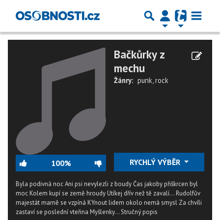
Bačkůrky z
mechu
Žánry:
punk
,
rock
RYCHLÝ VÝBĚR
100%
Byla podivná noc Ani psi nevylezli z boudy Čas jakoby přiškrcen byl
moc Kolem kupí se země hroudy Utíkej dřív než tě zavalí... Rudolfův
majestát marně se vzpíná KYnout lidem okolo nemá smysl Za chvíli
zastaví se poslední vteřina Myšlenky...
Stručný popis