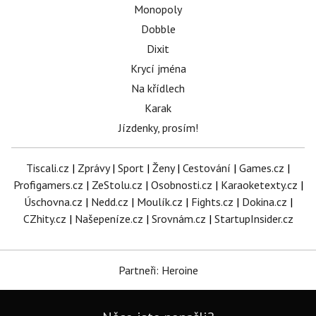
Monopoly
Dobble
Dixit
Krycí jména
Na křídlech
Karak
Jízdenky, prosím!
Tiscali.cz
|
Zprávy
|
Sport
|
Ženy
|
Cestování
|
Games.cz
|
Profigamers.cz
|
ZeStolu.cz
|
Osobnosti.cz
|
Karaoketexty.cz
|
Úschovna.cz
|
Nedd.cz
|
Moulík.cz
|
Fights.cz
|
Dokina.cz
|
CZhity.cz
|
Našepeníze.cz
|
Srovnám.cz
|
StartupInsider.cz
Partneři: Heroine