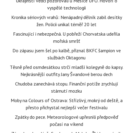
Ukrajinští vědci pozorovali u Měsíce UFO. Hovoří o
vyspělé technologii
Kronika sériových vrahů: Nenápadný dělník zabil desítky
žen. Policii unikal téměř 20 let
Fascinující i nebezpečná. U pobřeží Chorvatska udeřila
mořská smršť
Do zápasu jsem šel po kalbě, přiznal BKFC šampion ve
službách Oktagonu
Těsně před osmdesátkou strčí mladší kolegyně do kapsy.
Nejkrásnější outfity Jany Švandové berou dech
Chudoba zanechává stopu. Finanční potíže zrychlují
stárnutí mozku
Moby na Colours of Ostrava: Střízlivý, mokrý od deště, a
přesto přichystal nejlepší večer festivalu
Zpátky do pece. Meteorologové upřesnili předpověď
počasí na víkend