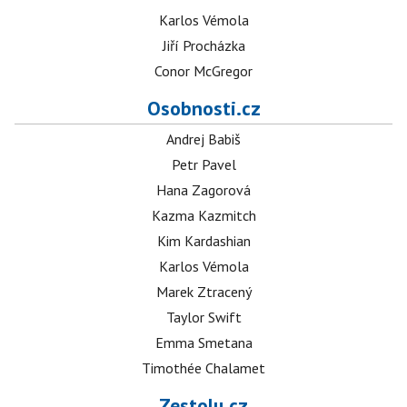
Karlos Vémola
Jiří Procházka
Conor McGregor
Osobnosti.cz
Andrej Babiš
Petr Pavel
Hana Zagorová
Kazma Kazmitch
Kim Kardashian
Karlos Vémola
Marek Ztracený
Taylor Swift
Emma Smetana
Timothée Chalamet
Zestolu.cz