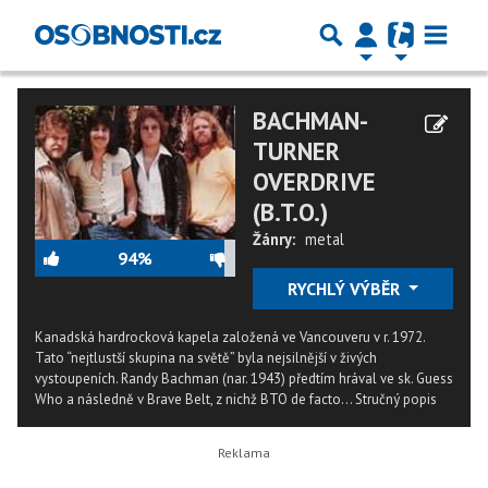
BACHMAN-
TURNER
OVERDRIVE
(B.T.O.)
Žánry:
metal
94%
RYCHLÝ VÝBĚR
Kanadská hardrocková kapela založená ve Vancouveru v r. 1972.
Tato “nejtlustší skupina na světě” byla nejsilnější v živých
vystoupeních. Randy Bachman (nar. 1943) předtím hrával ve sk. Guess
Who a následně v Brave Belt, z nichž BTO de facto...
Stručný popis