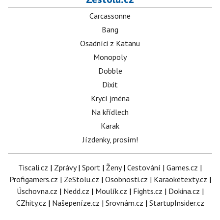
Carcassonne
Bang
Osadníci z Katanu
Monopoly
Dobble
Dixit
Krycí jména
Na křídlech
Karak
Jízdenky, prosím!
Tiscali.cz
|
Zprávy
|
Sport
|
Ženy
|
Cestování
|
Games.cz
|
Profigamers.cz
|
ZeStolu.cz
|
Osobnosti.cz
|
Karaoketexty.cz
|
Úschovna.cz
|
Nedd.cz
|
Moulík.cz
|
Fights.cz
|
Dokina.cz
|
CZhity.cz
|
Našepeníze.cz
|
Srovnám.cz
|
StartupInsider.cz