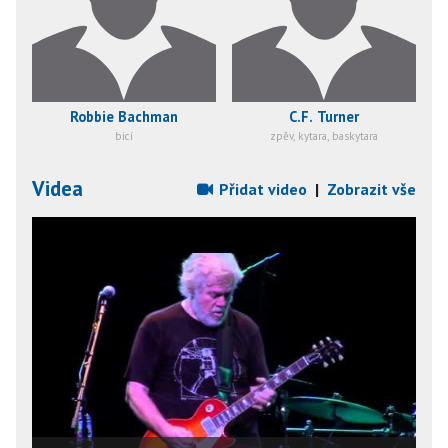
Robbie Bachman
C.F. Turner
bicí
zpěv, kytara, baskytara
Videa
Přidat video
|
Zobrazit vše