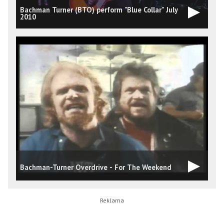
Bachman Turner (BTO) perform "Blue Collar" July
2010
B
Bachman-Turner Overdrive - For The Weekend
D
1