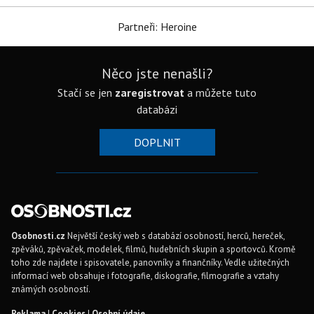
Partneři: Heroine
Něco jste nenašli?
Stačí se jen
zaregistrovat
a můžete tuto
databázi
DOPLNIT
Osobnosti.cz
Největší český web s databází osobností, herců, hereček,
zpěváků, zpěvaček, modelek, filmů, hudebních skupin a sportovců. Kromě
toho zde najdete i spisovatele, panovníky a finančníky. Vedle užitečných
informací web obsahuje i fotografie, diskografie, filmografie a vztahy
známých osobností.
Reklama
|
Cookies
|
Osobní údaje