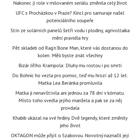
Nakonec jí role v milovaném seriálu změnila celý život
UFC s Procházkou v Praze? Kincl pro samuraje našel
potenciálního soupeře
Stín ze solárních panelů šetří vodu i plodiny, agrivoltaika
mění pravidla hry
Pět skladeb od Rag’n’Bone Man, které vás dostanou do
kolen: Měli byste znát všechny
Bizár Jiřího Krampola: Dluhy mu rostou i po smrti
Do Bohnic ho vezla pro pomoc, teď mu hrozí až 12 let.
Matka Lea Beránka promluvila
Matka ji nenavštívila ani jednou za 78 dní v kómatu.
Místo toho svedla jejího manžela a pak se za něj
provdala
Khabib ukázal na své hrdiny. Dvě legendy, které změnily
jeho život
OKTAGON může přijít o Szabovou. Novotný naznačil její