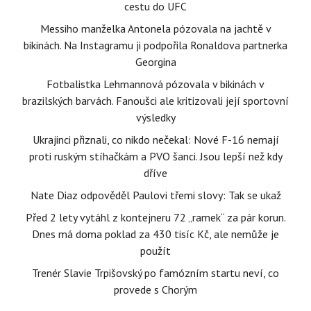
cestu do UFC
Messiho manželka Antonela pózovala na jachtě v
bikinách. Na Instagramu ji podpořila Ronaldova partnerka
Georgina
Fotbalistka Lehmannová pózovala v bikinách v
brazilských barvách. Fanoušci ale kritizovali její sportovní
výsledky
Ukrajinci přiznali, co nikdo nečekal: Nové F-16 nemají
proti ruským stíhačkám a PVO šanci. Jsou lepší než kdy
dříve
Nate Diaz odpověděl Paulovi třemi slovy: Tak se ukaž
Před 2 lety vytáhl z kontejneru 72 „ramek“ za pár korun.
Dnes má doma poklad za 430 tisíc Kč, ale nemůže je
použít
Trenér Slavie Trpišovský po famózním startu neví, co
provede s Chorým