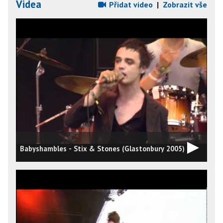
Videa
Přidat video
|
Zobrazit vše
Babyshambles - Stix & Stones (Glastonbury 2005)