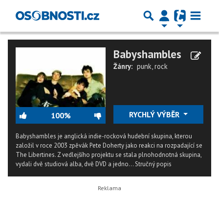
Babyshambles
Žánry:
punk
,
rock
RYCHLÝ VÝBĚR
100%
Babyshambles je anglická indie-rocková hudební skupina, kterou
založil v roce 2003 zpěvák Pete Doherty jako reakci na rozpadající se
The Libertines. Z vedlejšího projektu se stala plnohodnotná skupina,
vydali dvě studiová alba, dvě DVD a jedno...
Stručný popis