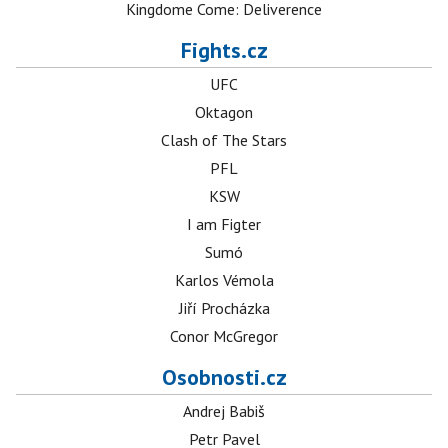
Kingdome Come: Deliverence
Fights.cz
UFC
Oktagon
Clash of The Stars
PFL
KSW
I am Figter
Sumó
Karlos Vémola
Jiří Procházka
Conor McGregor
Osobnosti.cz
Andrej Babiš
Petr Pavel