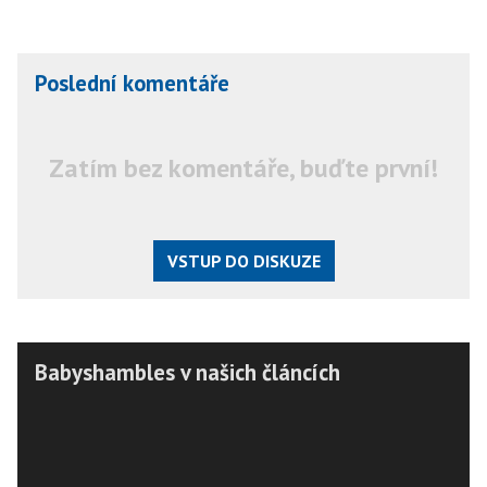
Poslední komentáře
Zatím bez komentáře, buďte první!
VSTUP DO DISKUZE
Babyshambles v našich článcích