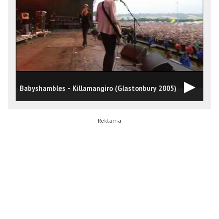
B
Babyshambles - Killamangiro (Glastonbury 2005)
(