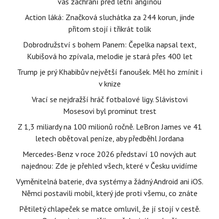
vás zachrání před letní angínou
Action láká: Značková sluchátka za 244 korun, jinde
přitom stojí i třikrát tolik
Dobrodružství s bohem Panem: Čepelka napsal text,
Kubišová ho zpívala, melodie je stará přes 400 let
Trump je prý Khabibův největší fanoušek. Měl ho zmínit i
v knize
Vrací se nejdražší hráč fotbalové ligy. Slávistovi
Mosesovi byl prominut trest
Z 1,3 miliardy na 100 milionů ročně. LeBron James ve 41
letech obětoval peníze, aby předběhl Jordana
Mercedes-Benz v roce 2026 představí 10 nových aut
najednou: Zde je přehled všech, které v Česku uvidíme
Vyměnitelná baterie, dva systémy a žádný Android ani iOS.
Němci postavili mobil, který jde proti všemu, co znáte
Pětiletý chlapeček se matce omluvil, že jí stojí v cestě.