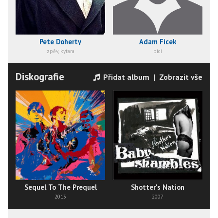
Pete Doherty
Adam Ficek
zpěv, kytara
bicí
Diskografie
Přidat album
|
Zobrazit vše
Sequel To The Prequel
Shotter's Nation
2013
2007