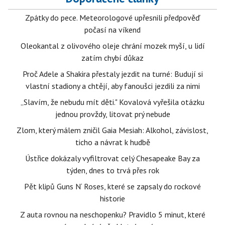
Zpátky do pece. Meteorologové upřesnili předpověď
počasí na víkend
Oleokantal z olivového oleje chrání mozek myší, u lidí
zatím chybí důkaz
Proč Adele a Shakira přestaly jezdit na turné: Budují si
vlastní stadiony a chtějí, aby fanoušci jezdili za nimi
„Slavím, že nebudu mít děti." Kovalová vyřešila otázku
jednou provždy, litovat prý nebude
Zlom, který málem zničil Gaia Mesiah: Alkohol, závislost,
ticho a návrat k hudbě
Ústřice dokázaly vyfiltrovat celý Chesapeake Bay za
týden, dnes to trvá přes rok
Pět klipů Guns N‘ Roses, které se zapsaly do rockové
historie
Z auta rovnou na neschopenku? Pravidlo 5 minut, které