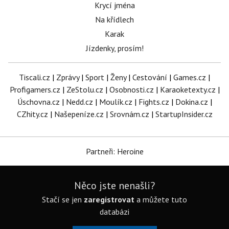
Krycí jména
Na křídlech
Karak
Jízdenky, prosím!
Tiscali.cz
|
Zprávy
|
Sport
|
Ženy
|
Cestování
|
Games.cz
|
Profigamers.cz
|
ZeStolu.cz
|
Osobnosti.cz
|
Karaoketexty.cz
|
Úschovna.cz
|
Nedd.cz
|
Moulík.cz
|
Fights.cz
|
Dokina.cz
|
CZhity.cz
|
Našepeníze.cz
|
Srovnám.cz
|
StartupInsider.cz
Partneři: Heroine
Něco jste nenašli?
Stačí se jen
zaregistrovat
a můžete tuto
databázi