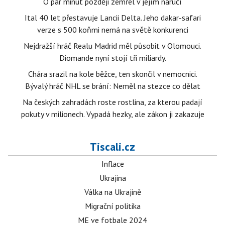
O pár minut později zemřel v jejím náručí
Ital 40 let přestavuje Lancii Delta. Jeho dakar-safari
verze s 500 koňmi nemá na světě konkurenci
Nejdražší hráč Realu Madrid měl působit v Olomouci.
Diomande nyní stojí tři miliardy.
Chára srazil na kole běžce, ten skončil v nemocnici.
Bývalý hráč NHL se brání: Neměl na stezce co dělat
Na českých zahradách roste rostlina, za kterou padají
pokuty v milionech. Vypadá hezky, ale zákon ji zakazuje
Tiscali.cz
Inflace
Ukrajina
Válka na Ukrajině
Migrační politika
ME ve fotbale 2024