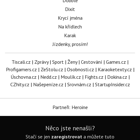
Dobble
Dixit
Krycí jména
Na křídlech
Karak
Jízdenky, prosím!
Tiscali.cz
|
Zprávy
|
Sport
|
Ženy
|
Cestování
|
Games.cz
|
Profigamers.cz
|
ZeStolu.cz
|
Osobnosti.cz
|
Karaoketexty.cz
|
Úschovna.cz
|
Nedd.cz
|
Moulík.cz
|
Fights.cz
|
Dokina.cz
|
CZhity.cz
|
Našepeníze.cz
|
Srovnám.cz
|
StartupInsider.cz
Partneři: Heroine
Něco jste nenašli?
Stačí se jen
zaregistrovat
a můžete tuto