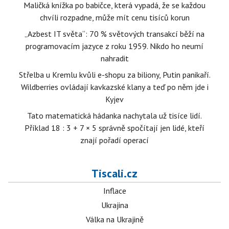
Maličká knížka po babičce, která vypadá, že se každou
chvíli rozpadne, může mít cenu tisíců korun
„Azbest IT světa“: 70 % světových transakcí běží na
programovacím jazyce z roku 1959. Nikdo ho neumí
nahradit
Střelba u Kremlu kvůli e-shopu za biliony, Putin panikaří.
Wildberries ovládají kavkazské klany a teď po něm jde i
Kyjev
Tato matematická hádanka nachytala už tisíce lidí.
Příklad 18 : 3 + 7 × 5 správně spočítají jen lidé, kteří
znají pořadí operací
Tiscali.cz
Inflace
Ukrajina
Válka na Ukrajině