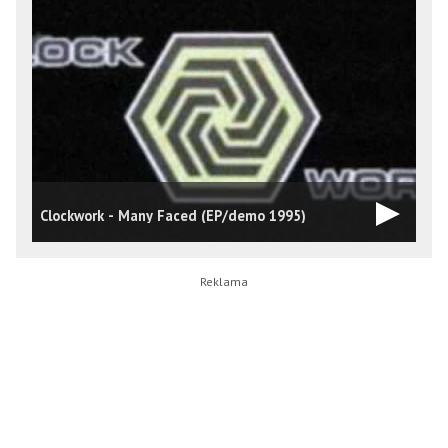
C
Clockwork - Many Faced (EP/demo 1995)
C