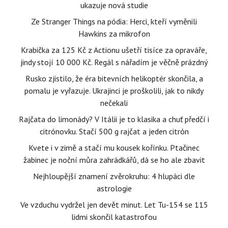
ukazuje nová studie
Ze Stranger Things na pódia: Herci, kteří vyměnili
Hawkins za mikrofon
Krabička za 125 Kč z Actionu ušetří tisíce za opraváře,
jindy stojí 10 000 Kč. Regál s nářadím je věčně prázdný
Rusko zjistilo, že éra bitevních helikoptér skončila, a
pomalu je vyřazuje. Ukrajinci je proškolili, jak to nikdy
nečekali
Rajčata do limonády? V Itálii je to klasika a chuť předčí i
citrónovku. Stačí 500 g rajčat a jeden citrón
Kvete i v zimě a stačí mu kousek kořínku. Ptačinec
žabinec je noční můra zahrádkářů, dá se ho ale zbavit
Nejhloupější znamení zvěrokruhu: 4 hlupáci dle
astrologie
Ve vzduchu vydržel jen devět minut. Let Tu-154 se 115
lidmi skončil katastrofou