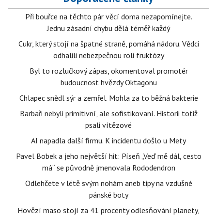
Při bouřce na těchto pár věcí doma nezapomínejte.
Jednu zásadní chybu dělá téměř každý
Cukr, který stojí na špatné straně, pomáhá nádoru. Vědci
odhalili nebezpečnou roli fruktózy
Byl to rozlučkový zápas, okomentoval promotér
budoucnost hvězdy Oktagonu
Chlapec snědl sýr a zemřel. Mohla za to běžná bakterie
Barbaři nebyli primitivní, ale sofistikovaní. Historii totiž
psali vítězové
AI napadla další firmu. K incidentu došlo u Mety
Pavel Bobek a jeho největší hit: Píseň „Veď mě dál, cesto
má“ se původně jmenovala Rododendron
Odlehčete v létě svým nohám aneb tipy na vzdušné
pánské boty
Hovězí maso stojí za 41 procenty odlesňování planety,