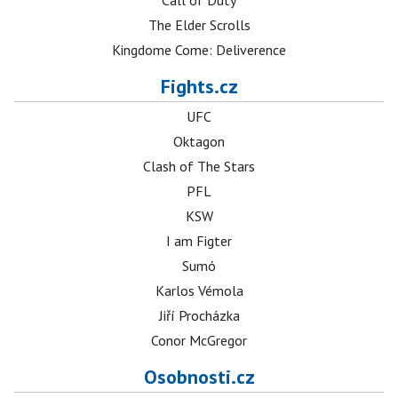
Call of Duty
The Elder Scrolls
Kingdome Come: Deliverence
Fights.cz
UFC
Oktagon
Clash of The Stars
PFL
KSW
I am Figter
Sumó
Karlos Vémola
Jiří Procházka
Conor McGregor
Osobnosti.cz