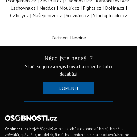
Profigamers.cz
|
ZeStolu.cz
|
Osobnosti.cz
|
Karaoketexty.cz
|
Úschovna.cz
|
Nedd.cz
|
Moulík.cz
|
Fights.cz
|
Dokina.cz
|
CZhity.cz
|
Našepeníze.cz
|
Srovnám.cz
|
StartupInsider.cz
Partneři: Heroine
Něco jste nenašli?
Stačí se jen
zaregistrovat
a můžete tuto
databázi
DOPLNIT
Osobnosti.cz
Největší český web s databází osobností, herců, hereček,
zpěváků, zpěvaček, modelek, filmů, hudebních skupin a sportovců. Kromě