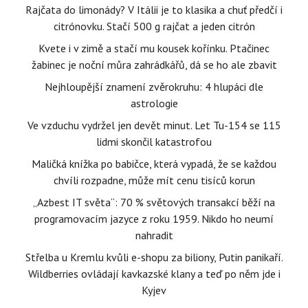
Rajčata do limonády? V Itálii je to klasika a chuť předčí i
citrónovku. Stačí 500 g rajčat a jeden citrón
Kvete i v zimě a stačí mu kousek kořínku. Ptačinec
žabinec je noční můra zahrádkářů, dá se ho ale zbavit
Nejhloupější znamení zvěrokruhu: 4 hlupáci dle
astrologie
Ve vzduchu vydržel jen devět minut. Let Tu-154 se 115
lidmi skončil katastrofou
Maličká knížka po babičce, která vypadá, že se každou
chvíli rozpadne, může mít cenu tisíců korun
„Azbest IT světa“: 70 % světových transakcí běží na
programovacím jazyce z roku 1959. Nikdo ho neumí
nahradit
Střelba u Kremlu kvůli e-shopu za biliony, Putin panikaří.
Wildberries ovládají kavkazské klany a teď po něm jde i
Kyjev