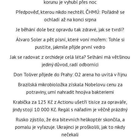
korunu je vyhubí přes noc
Předpověď, kterou nikdo nechtěl. ČHMÚ: Pořádně se
ochladí až na konci srpna
Je běhání dole bez opravdu tak zdravé, jak se tvrdí?
Álvaro Soler a pět písní, které voní mořem: Tohle si
pustíte, jakmile přijde první vedro
Jak se radovat z orchideje celá léta? Selhání má většinou
jediný důvod, radí odborníci
Don Toliver přijede do Prahy: O2 arena ho uvítá v říjnu
Brazilská mikrobioložka získala Nobelovu cenu za
potraviny, umí nahradit hnojiva bakteriemi
Krabička za 125 Kč z Actionu ušetří tisíce za opraváře,
jindy stojí 10 000 Kč. Regál s nářadím je věčně prázdný
Rusko zjistilo, že éra bitevních helikoptér skončila, a
pomalu je vyřazuje. Ukrajinci je proškolili, jak to nikdy
nečekali