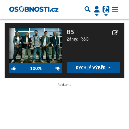
B5
Žánry:
R&B
RYCHLÝ VÝBĚR
100%