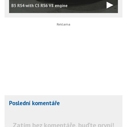
B5 RS4 with C5 RS6 V8 engine
B
Poslední komentáře
Zatím bez komentáře, buďte první!