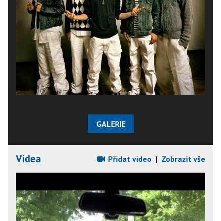
GALERIE
Videa
Přidat video
|
Zobrazit vše