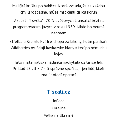
Maličká knížka po babičce, která vypadá, že se každou
chvíli rozpadne, může mít cenu tisíců korun
„Azbest IT světa“: 70 % světových transakcí běží na
programovacím jazyce z roku 1959. Nikdo ho neumí
nahradit
Střelba u Kremlu kvůli e-shopu za biliony, Putin panikaří.
Wildberries ovládají kavkazské klany a teď po něm jde i
Kyjev
Tato matematická hádanka nachytala už tisíce lidí.
Příklad 18 : 3 + 7 × 5 správně spočítají jen lidé, kteří
znají pořadí operací
Tiscali.cz
Inflace
Ukrajina
Válka na Ukrajině