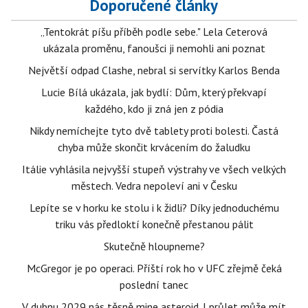
Doporučené články
„Tentokrát píšu příběh podle sebe." Lela Ceterová
ukázala proměnu, fanoušci ji nemohli ani poznat
Největší odpad Clashe, nebral si servítky Karlos Benda
Lucie Bílá ukázala, jak bydlí: Dům, který překvapí
každého, kdo ji zná jen z pódia
Nikdy nemíchejte tyto dvě tablety proti bolesti. Častá
chyba může skončit krvácením do žaludku
Itálie vyhlásila nejvyšší stupeň výstrahy ve všech velkých
městech. Vedra nepoleví ani v Česku
Lepíte se v horku ke stolu i k židli? Díky jednoduchému
triku vás předloktí konečně přestanou pálit
Skutečně hloupneme?
McGregor je po operaci. Příští rok ho v UFC zřejmě čeká
poslední tanec
V dubnu 2029 nás těsně mine asteroid. I průlet může mít