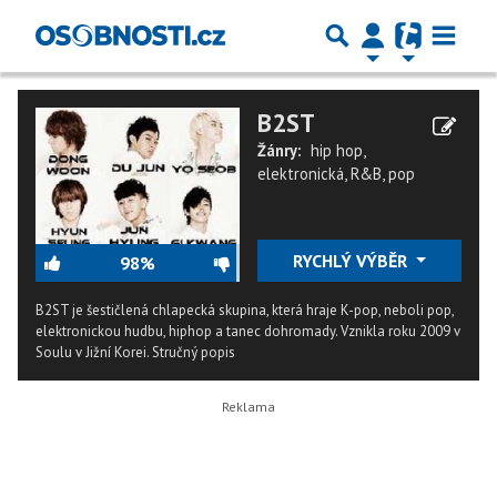
B2ST
Žánry:
hip hop
,
elektronická
,
R&B
,
pop
RYCHLÝ VÝBĚR
98%
B2ST je šestičlená chlapecká skupina, která hraje K-pop, neboli pop,
elektronickou hudbu, hiphop a tanec dohromady. Vznikla roku 2009 v
Soulu v Jižní Korei.
Stručný popis