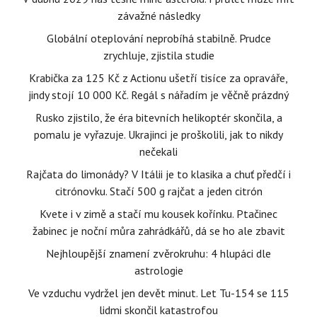
závažné následky
Globální oteplování neprobíhá stabilně. Prudce
zrychluje, zjistila studie
Krabička za 125 Kč z Actionu ušetří tisíce za opraváře,
jindy stojí 10 000 Kč. Regál s nářadím je věčně prázdný
Rusko zjistilo, že éra bitevních helikoptér skončila, a
pomalu je vyřazuje. Ukrajinci je proškolili, jak to nikdy
nečekali
Rajčata do limonády? V Itálii je to klasika a chuť předčí i
citrónovku. Stačí 500 g rajčat a jeden citrón
Kvete i v zimě a stačí mu kousek kořínku. Ptačinec
žabinec je noční můra zahrádkářů, dá se ho ale zbavit
Nejhloupější znamení zvěrokruhu: 4 hlupáci dle
astrologie
Ve vzduchu vydržel jen devět minut. Let Tu-154 se 115
lidmi skončil katastrofou