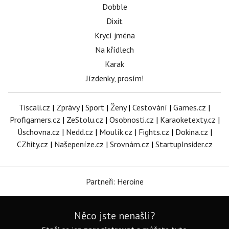
Dobble
Dixit
Krycí jména
Na křídlech
Karak
Jízdenky, prosím!
Tiscali.cz
|
Zprávy
|
Sport
|
Ženy
|
Cestování
|
Games.cz
|
Profigamers.cz
|
ZeStolu.cz
|
Osobnosti.cz
|
Karaoketexty.cz
|
Úschovna.cz
|
Nedd.cz
|
Moulík.cz
|
Fights.cz
|
Dokina.cz
|
CZhity.cz
|
Našepeníze.cz
|
Srovnám.cz
|
StartupInsider.cz
Partneři: Heroine
Něco jste nenašli?