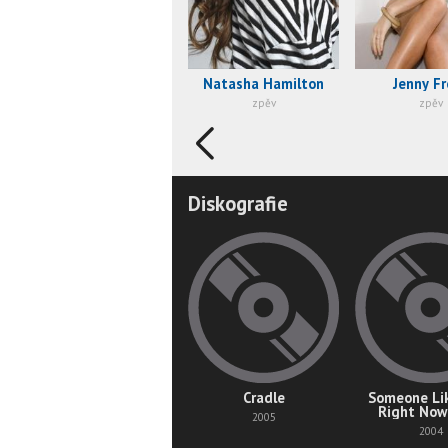
Natasha Hamilton
Jenny Fr
zpěv
zpěv
Diskografie
Cradle
Someone Li
Right Now
2005
2004