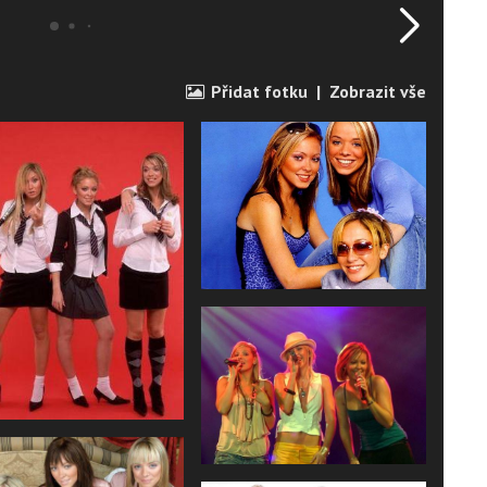
Přidat fotku
|
Zobrazit vše