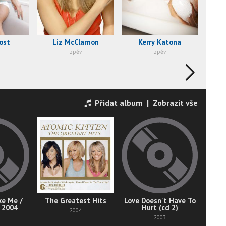
ost
Liz McClarnon
Kerry Katona
zpěv
zpěv
Přidat album
|
Zobrazit vše
ke Me /
The Greatest Hits
Love Doesn't Have To
Love 
 2004
Hurt (cd 2)
2004
2003