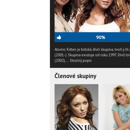
90%
Atomic Kitten je britská dívčí skupina, tvoří ji 
(2001-). Skupina existuje od roku 1997. Dívčí 
(2002),...
Stručný popis
Členové skupiny