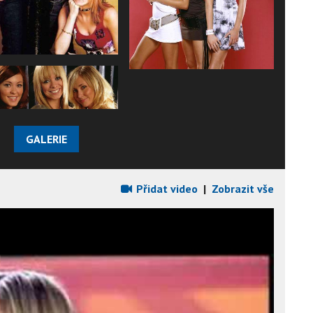
GALERIE
Přidat video
|
Zobrazit vše