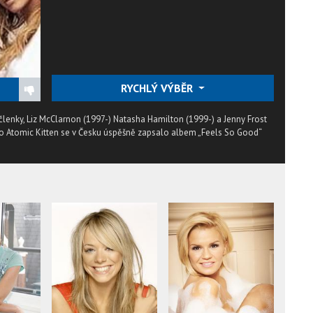
RYCHLÝ VÝBĚR
tři členky, Liz McClarnon (1997-) Natasha Hamilton (1999-) a Jenny Frost
trio Atomic Kitten se v Česku úspěšně zapsalo albem „Feels So Good“