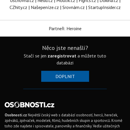
Úschovna.cz
|
Nedd.cz
|
Moulík.cz
|
Fights.cz
|
Dokina.cz
|
CZhity.cz
|
Našepeníze.cz
|
Srovnám.cz
|
StartupInsider.cz
Partneři: Heroine
Něco jste nenašli?
Stačí se jen
zaregistrovat
a můžete tuto
databázi
DOPLNIT
Osobnosti.cz
Největší český web s databází osobností, herců, hereček,
zpěváků, zpěvaček, modelek, filmů, hudebních skupin a sportovců. Kromě
toho zde najdete i spisovatele, panovníky a finančníky. Vedle užitečných