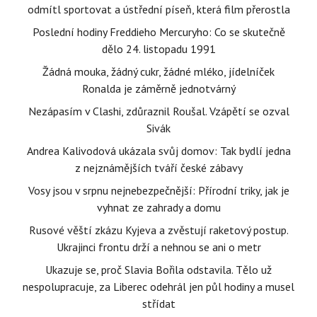
odmítl sportovat a ústřední píseň, která film přerostla
Poslední hodiny Freddieho Mercuryho: Co se skutečně
dělo 24. listopadu 1991
Žádná mouka, žádný cukr, žádné mléko, jídelníček
Ronalda je záměrně jednotvárný
Nezápasím v Clashi, zdůraznil Roušal. Vzápětí se ozval
Sivák
Andrea Kalivodová ukázala svůj domov: Tak bydlí jedna
z nejznámějších tváří české zábavy
Vosy jsou v srpnu nejnebezpečnější: Přírodní triky, jak je
vyhnat ze zahrady a domu
Rusové věští zkázu Kyjeva a zvěstují raketový postup.
Ukrajinci frontu drží a nehnou se ani o metr
Ukazuje se, proč Slavia Bořila odstavila. Tělo už
nespolupracuje, za Liberec odehrál jen půl hodiny a musel
střídat