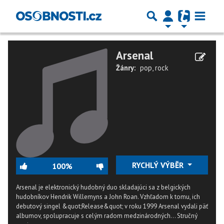
Arsenal
Žánry:
pop
,
rock
RYCHLÝ VÝBĚR
100%
Arsenal je elektronický hudobný duo skladajúci sa z belgických
hudobníkov Hendrik Willemyns a John Roan. Vzhľadom k tomu, ich
debutový singel &quot;Release&quot; v roku 1999 Arsenal vydali päť
albumov, spolupracuje s celým radom medzinárodných...
Stručný