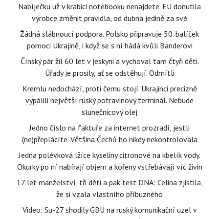
Nabíječku už v krabici notebooku nenajdete. EU donutila
výrobce změnit pravidla, od dubna jedině za své
Žádná slábnoucí podpora. Polsko připravuje 50. balíček
pomoci Ukrajině, i když se s ní hádá kvůli Banderovi
Čínský pár žil 60 let v jeskyni a vychoval tam čtyři děti.
Úřady je prosily, ať se odstěhují. Odmítli
Kremlu nedochází, proti čemu stojí. Ukrajinci precizně
vypálili největší ruský potravinový terminál. Nebude
slunečnicový olej
Jedno číslo na faktuře za internet prozradí, jestli
(ne)přeplácíte. Většina Čechů ho nikdy nekontrolovala
Jedna polévková lžíce kyseliny citronové na kbelík vody.
Okurky po ní nabírají objem a kořeny vstřebávají víc živin
17 let manželství, tři děti a pak test DNA: Celina zjistila,
že si vzala vlastního příbuzného
Video: Su-27 shodily GBU na ruský komunikační uzel v