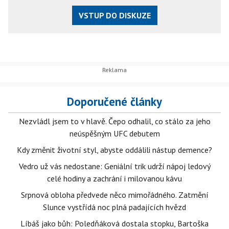
VSTUP DO DISKUZE
Doporučené články
Nezvládl jsem to v hlavě. Čepo odhalil, co stálo za jeho
neúspěšným UFC debutem
Kdy změnit životní styl, abyste oddálili nástup demence?
Vedro už vás nedostane: Geniální trik udrží nápoj ledový
celé hodiny a zachrání i milovanou kávu
Srpnová obloha předvede něco mimořádného. Zatmění
Slunce vystřídá noc plná padajících hvězd
Líbáš jako bůh: Poledňáková dostala stopku, Bartoška