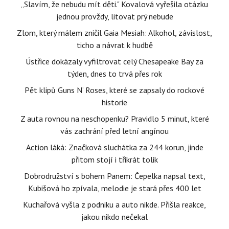
„Slavím, že nebudu mít děti." Kovalová vyřešila otázku
jednou provždy, litovat prý nebude
Zlom, který málem zničil Gaia Mesiah: Alkohol, závislost,
ticho a návrat k hudbě
Ústřice dokázaly vyfiltrovat celý Chesapeake Bay za
týden, dnes to trvá přes rok
Pět klipů Guns N‘ Roses, které se zapsaly do rockové
historie
Z auta rovnou na neschopenku? Pravidlo 5 minut, které
vás zachrání před letní angínou
Action láká: Značková sluchátka za 244 korun, jinde
přitom stojí i třikrát tolik
Dobrodružství s bohem Panem: Čepelka napsal text,
Kubišová ho zpívala, melodie je stará přes 400 let
Kuchařová vyšla z podniku a auto nikde. Přišla reakce,
jakou nikdo nečekal