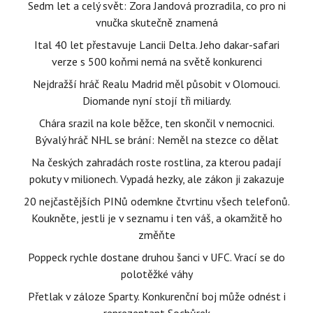
Sedm let a celý svět: Zora Jandová prozradila, co pro ni
vnučka skutečně znamená
Ital 40 let přestavuje Lancii Delta. Jeho dakar-safari
verze s 500 koňmi nemá na světě konkurenci
Nejdražší hráč Realu Madrid měl působit v Olomouci.
Diomande nyní stojí tři miliardy.
Chára srazil na kole běžce, ten skončil v nemocnici.
Bývalý hráč NHL se brání: Neměl na stezce co dělat
Na českých zahradách roste rostlina, za kterou padají
pokuty v milionech. Vypadá hezky, ale zákon ji zakazuje
20 nejčastějších PINů odemkne čtvrtinu všech telefonů.
Koukněte, jestli je v seznamu i ten váš, a okamžitě ho
změňte
Poppeck rychle dostane druhou šanci v UFC. Vrací se do
polotěžké váhy
Přetlak v záloze Sparty. Konkurenční boj může odnést i