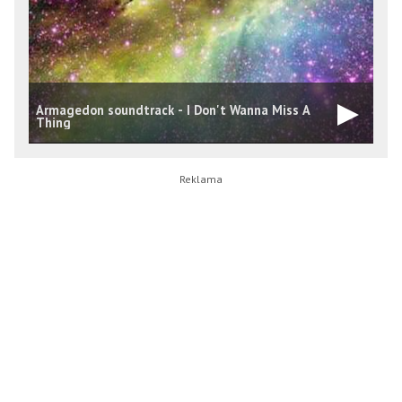
Armagedon soundtrack - I Don't Wanna Miss A
S
Thing