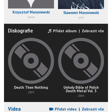
Krzysztof Maryniewski
Slawomir Maryniewski
kytara
zpěv
Diskografie
Přidat album
|
Zobrazit vše
Death Then Nothing
Unholy Bible of Polish
Death Metal Vol. 3
2009
2004
Videa
Přidat video
|
Zobrazit vše