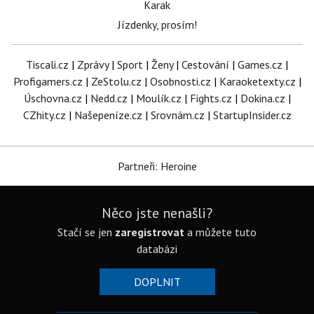
Karak
Jízdenky, prosím!
Tiscali.cz
|
Zprávy
|
Sport
|
Ženy
|
Cestování
|
Games.cz
|
Profigamers.cz
|
ZeStolu.cz
|
Osobnosti.cz
|
Karaoketexty.cz
|
Úschovna.cz
|
Nedd.cz
|
Moulík.cz
|
Fights.cz
|
Dokina.cz
|
CZhity.cz
|
Našepeníze.cz
|
Srovnám.cz
|
StartupInsider.cz
Partneři: Heroine
Něco jste nenašli?
Stačí se jen
zaregistrovat
a můžete tuto
databázi
DOPLNIT