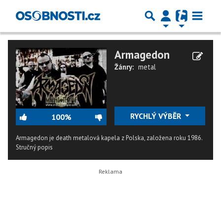
Armagedon
Žánry:
metal
RYCHLÝ VÝBĚR
100%
Armagedon je death metalová kapela z Polska, založena roku 1986.
Stručný popis