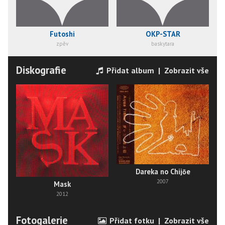
Futoshi
OKP-STAR
zpěv
baskytara
Diskografie
Přidat album
|
Zobrazit vše
Dareka no Chijōe
2007
Mask
2012
Fotogalerie
Přidat fotku
|
Zobrazit vše