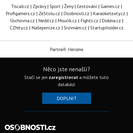
Tiscali.cz
|
Zprávy
|
Sport
|
Ženy
|
Cestování
|
Games.cz
|
Profigamers.cz
|
ZeStolu.cz
|
Osobnosti.cz
|
Karaoketexty.cz
|
Úschovna.cz
|
Nedd.cz
|
Moulík.cz
|
Fights.cz
|
Dokina.cz
|
CZhity.cz
|
Našepeníze.cz
|
Srovnám.cz
|
StartupInsider.cz
Partneři: Heroine
Něco jste nenašli?
Stačí se jen
zaregistrovat
a můžete tuto
databázi
DOPLNIT