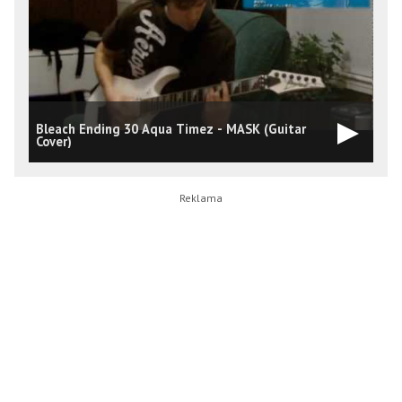
Bleach Ending 30 Aqua Timez - MASK (Guitar
A
Cover)