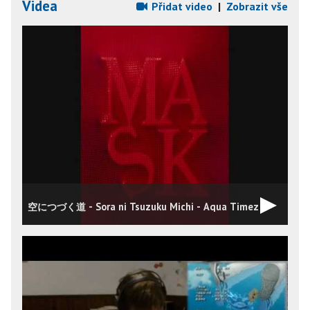
Videa
Přidat video
|
Zobrazit vše
空につづく道 - Sora ni Tsuzuku Michi - Aqua Timez