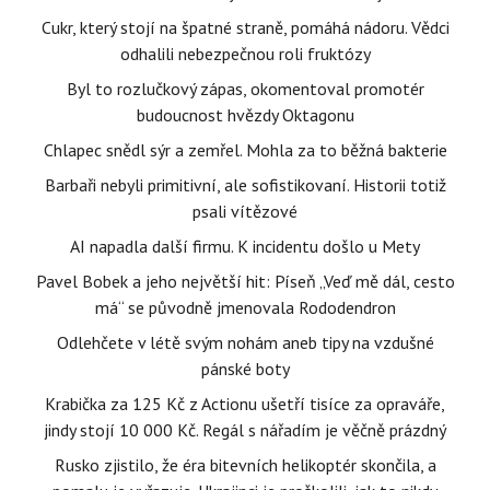
Cukr, který stojí na špatné straně, pomáhá nádoru. Vědci
odhalili nebezpečnou roli fruktózy
Byl to rozlučkový zápas, okomentoval promotér
budoucnost hvězdy Oktagonu
Chlapec snědl sýr a zemřel. Mohla za to běžná bakterie
Barbaři nebyli primitivní, ale sofistikovaní. Historii totiž
psali vítězové
AI napadla další firmu. K incidentu došlo u Mety
Pavel Bobek a jeho největší hit: Píseň „Veď mě dál, cesto
má“ se původně jmenovala Rododendron
Odlehčete v létě svým nohám aneb tipy na vzdušné
pánské boty
Krabička za 125 Kč z Actionu ušetří tisíce za opraváře,
jindy stojí 10 000 Kč. Regál s nářadím je věčně prázdný
Rusko zjistilo, že éra bitevních helikoptér skončila, a