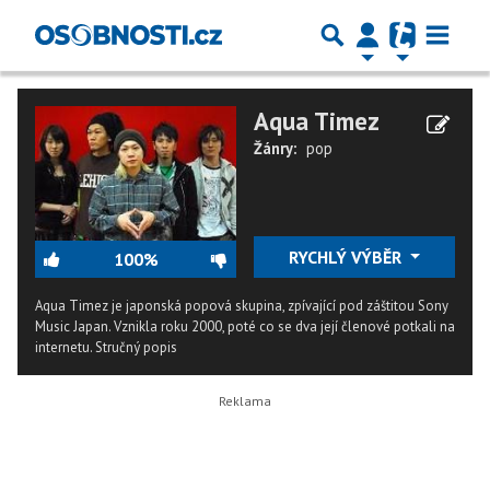
Aqua Timez
Žánry:
pop
RYCHLÝ VÝBĚR
100%
Aqua Timez je japonská popová skupina, zpívající pod záštitou Sony
Music Japan. Vznikla roku 2000, poté co se dva její členové potkali na
internetu.
Stručný popis