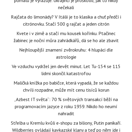
pomalu je vyřazuje. Ukrajinci je proškolili, jak to nikdy
nečekali
Rajčata do limonády? V Itálii je to klasika a chuť předčí i
citrónovku. Stačí 500 g rajčat a jeden citrón
Kvete i v zimě a stačí mu kousek kořínku. Ptačinec
žabinec je noční můra zahrádkářů, dá se ho ale zbavit
Nejhloupější znamení zvěrokruhu: 4 hlupáci dle
astrologie
Ve vzduchu vydržel jen devět minut. Let Tu-154 se 115
lidmi skončil katastrofou
Maličká knížka po babičce, která vypadá, že se každou
chvíli rozpadne, může mít cenu tisíců korun
„Azbest IT světa“: 70 % světových transakcí běží na
programovacím jazyce z roku 1959. Nikdo ho neumí
nahradit
Střelba u Kremlu kvůli e-shopu za biliony, Putin panikaří.
Wildberries ovládají kavkazské klany a teď po něm jde i