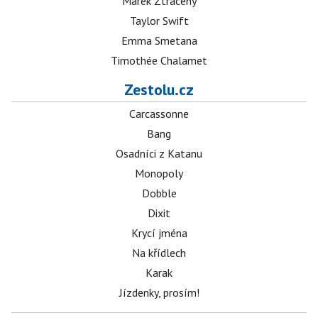
Marek Ztracený
Taylor Swift
Emma Smetana
Timothée Chalamet
Zestolu.cz
Carcassonne
Bang
Osadníci z Katanu
Monopoly
Dobble
Dixit
Krycí jména
Na křídlech
Karak
Jízdenky, prosím!