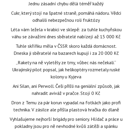
Jednu zásadní chybu dělá téměř každý
Cukr, který stojí na špatné straně, pomáhá nádoru. Vědci
odhalili nebezpečnou roli fruktózy
Léta vám ležela v krabici ve sklepě: za tuhle kuchyňskou
váhu se závažími dnes sběratelé nabízejí až 15 000 Kč
Tuhle skříňku měla v ČSSR skoro každá domácnost.
Dneska ji sběratelé na bazarech kupují i za 20 000 Kč
„Rakety na ně vyletěly ze tmy, vůbec nás nečekali.“
Ukrajinský pilot popsal, jak helikoptéry rozmetaly ruské
kolony u Kyjeva
Ani Silan, ani Perwoll. Češi přišli na geniální způsob, jak
nahradit aviváž v pračce. Stojí 0 Kč
Dron z Temu za pár korun vypadal na fotkách jako profi
technika. V zásilce ale přišla plastová hračka do dlaně
Vyhlašujeme nejhorší brigády pro seniory. Hlídač a práce u
pokladny jsou pro ně nevhodné kvůli zátěži a spánku