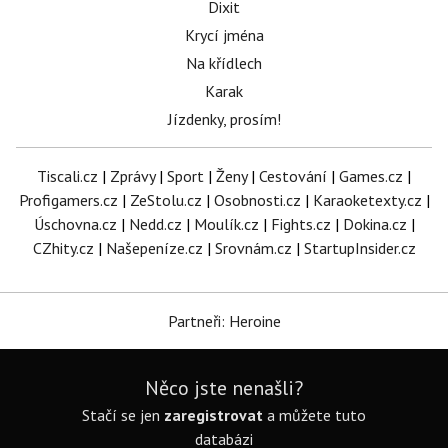
Dixit
Krycí jména
Na křídlech
Karak
Jízdenky, prosím!
Tiscali.cz
|
Zprávy
|
Sport
|
Ženy
|
Cestování
|
Games.cz
|
Profigamers.cz
|
ZeStolu.cz
|
Osobnosti.cz
|
Karaoketexty.cz
|
Úschovna.cz
|
Nedd.cz
|
Moulík.cz
|
Fights.cz
|
Dokina.cz
|
CZhity.cz
|
Našepeníze.cz
|
Srovnám.cz
|
StartupInsider.cz
Partneři: Heroine
Něco jste nenašli?
Stačí se jen
zaregistrovat
a můžete tuto
databázi