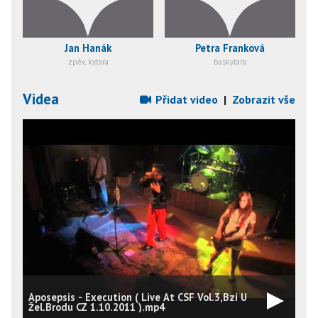
Jan Hanák
Petra Franková
zpěv, kytara
baskytara
Videa
Přidat video
|
Zobrazit vše
Aposepsis - Execution ( Live At CSF Vol.3,Bzí U
Žel.Brodu CZ 1.10.2011 ).mp4