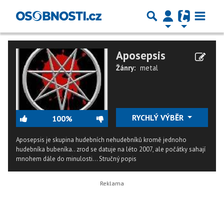
Aposepsis
Žánry:
metal
RYCHLÝ VÝBĚR
100%
Aposepsis je skupina hudebních nehudebníků kromě jednoho
hudebníka bubeníka.. zrod se datuje na léto 2007, ale počátky sahají
mnohem dále do minulosti...
Stručný popis