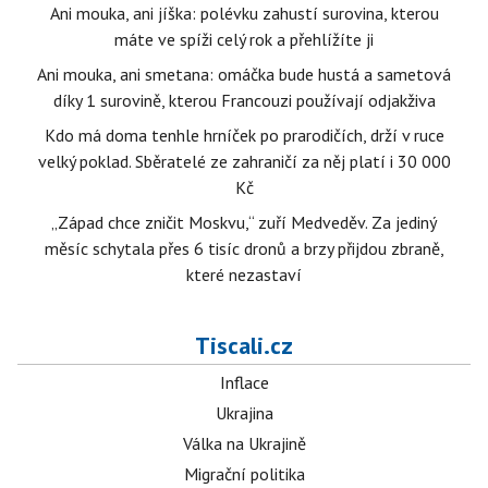
Ani mouka, ani jíška: polévku zahustí surovina, kterou
máte ve spíži celý rok a přehlížíte ji
Ani mouka, ani smetana: omáčka bude hustá a sametová
díky 1 surovině, kterou Francouzi používají odjakživa
Kdo má doma tenhle hrníček po prarodičích, drží v ruce
velký poklad. Sběratelé ze zahraničí za něj platí i 30 000
Kč
„Západ chce zničit Moskvu,“ zuří Medveděv. Za jediný
měsíc schytala přes 6 tisíc dronů a brzy přijdou zbraně,
které nezastaví
Tiscali.cz
Inflace
Ukrajina
Válka na Ukrajině
Migrační politika