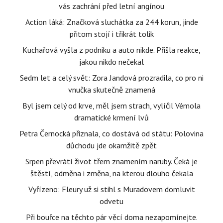
vás zachrání před letní angínou
Action láká: Značková sluchátka za 244 korun, jinde
přitom stojí i třikrát tolik
Kuchařová vyšla z podniku a auto nikde. Přišla reakce,
jakou nikdo nečekal
Sedm let a celý svět: Zora Jandová prozradila, co pro ni
vnučka skutečně znamená
Byl jsem celý od krve, měl jsem strach, vylíčil Vémola
dramatické krmení lvů
Petra Černocká přiznala, co dostává od státu: Polovina
důchodu jde okamžitě zpět
Srpen převrátí život třem znamením naruby. Čeká je
štěstí, odměna i změna, na kterou dlouho čekala
Vyřízeno: Fleury už si stihl s Muradovem domluvit
odvetu
Při bouřce na těchto pár věcí doma nezapomínejte.